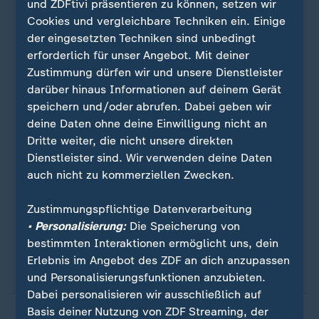
und ZDFtivi präsentieren zu können, setzen wir
Cookies und vergleichbare Techniken ein. Einige
Info-Telefon
Depression
0800/33 44 5 33
der eingesetzten Techniken sind unbedingt
(kostenfrei)
erforderlich für unser Angebot. Mit deiner
Zustimmung dürfen wir und unsere Dienstleister
Deutsche Depressionsliga
darüber hinaus Informationen auf deinem Gerät
https://depressionsliga.de/
speichern und/oder abrufen. Dabei geben wir
deine Daten ohne deine Einwilligung nicht an
Stiftung Deutsche Depressionshilfe und
Dritte weiter, die nicht unsere direkten
Suizidprävention
Dienstleister sind. Wir verwenden deine Daten
Depression: Infos und Hilfe - Stiftung Deutsche
auch nicht zu kommerziellen Zwecken.
Depressionshilfe
Zustimmungspflichtige Datenverarbeitung
Aktionsbündnis für seelische Gesundheit
• Personalisierung:
Die Speicherung von
Beratungs- und Notfallkontakte - Aktionsbündnis
bestimmten Interaktionen ermöglicht uns, dein
Seelische Gesundheit
Erlebnis im Angebot des ZDF an dich anzupassen
und Personalisierungsfunktionen anzubieten.
Dabei personalisieren wir ausschließlich auf
Basis deiner Nutzung von ZDF Streaming, der