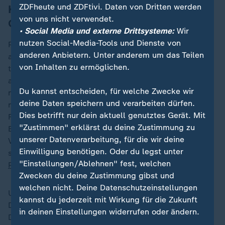
ZDFheute und ZDFtivi. Daten von Dritten werden
Können psychedelische Wirkstoffe das
von uns nicht verwendet.
Gehirn anregen?
• Social Media und externe Drittsysteme:
Wir
nutzen Social-Media-Tools und Dienste von
Psychedelische Wirkstoffe wie Psilocybin - bekannt
anderen Anbietern. Unter anderem um das Teilen
aus "Magic Mushrooms" - werden inzwischen
von Inhalten zu ermöglichen.
therapeutisch erforscht. Die Idee: Das Gehirn soll
angeregt und aus seiner Starre geholt werden. Denn
Du kannst entscheiden, für welche Zwecke wir
man vermutet als eine Ursache von Depressionen eine
deine Daten speichern und verarbeiten dürfen.
mangelnde Plastizität des Gehirns, also dessen
Dies betrifft nur dein aktuell genutztes Gerät. Mit
Fähigkeit, seine Struktur und Funktion zu verändern.
"Zustimmen" erklärst du deine Zustimmung zu
Besonders bei schweren und therapieresistenten
unserer Datenverarbeitung, für die wir deine
Verläufen könnte der Ansatz ein Hoffnungsschimmer
Einwilligung benötigen. Oder du legst unter
sein.
Welche neuen Erkenntnisse liefert die größte
"Einstellungen/Ablehnen" fest, welchen
Psilocybin-Studie Deutschlands?
Zwecken du deine Zustimmung gibst und
welchen nicht. Deine Datenschutzeinstellungen
Und was ist mit den Jüngsten? Für sie ist in
kannst du jederzeit mit Wirkung für die Zukunft
Deutschland bislang nur ein Medikament gegen
in deinen Einstellungen widerrufen oder ändern.
Depressionen zugelassen. Das Problem: Man weiß zu