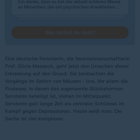
Ich denke, dass es bei der aktuell schieren Masse
an Menschen, die mit psychischen Krankheiten
leben, es in erster Linie darum gehen muss, die
Versorgungslücken zu schließen. Denke da
besonders auch an junge Menschen und die
ländlichen Regionen. Daher denke ich (obwohl ich
Was denkst du dazu?
das nicht priorisieren würde eigentlich), dass die
Entwicklung von Online-Programmen, Apps, KI
Selbsthilfe etc. gerade enorm wichtig ist, um die
Menschen überhaupt erstmal aufzufangen.
Eine deutsche Forscherin, die Neurowissenschaftlerin
Prof. Olivia Masseck, geht jetzt den Ursachen dieser
Erkrankung auf den Grund. Sie beobachtet die
Vorgänge im Gehirn von Mäusen - live. Vor allem die
Prozesse, in denen das sogenannte Glückshormon
Serotonin beteiligt ist, stehen im Mittelpunkt.
Serotonin galt lange Zeit als zentraler Schlüssel im
Kampf gegen Depressionen. Heute weiß man: Die
Sache ist viel komplexer.