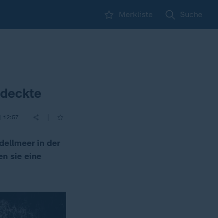
Merkliste
Suche
tdeckte
|
| 12:57
dellmeer in der
en sie eine