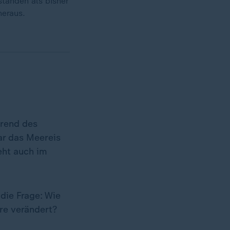
standen als bisher
heraus.
h
hrend des
r das Meereis
geht auch im
die Frage: Wie
hre verändert?