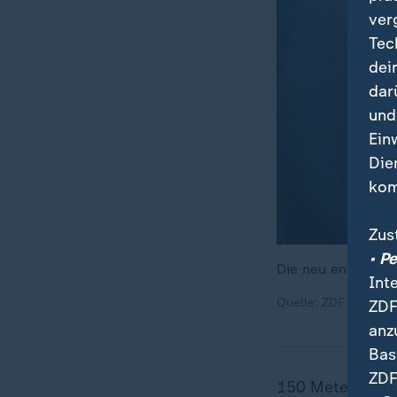
ver
Tec
dei
dar
und
Ein
Die
kom
Zus
• P
Die neu entdeckte
Int
Quelle: ZDF
ZDF
anz
Bas
ZDF
150 Meter ist d