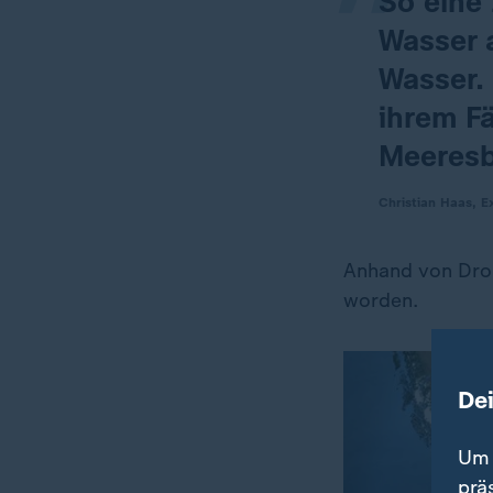
So eine 
Wasser 
Wasser.
ihrem F
Meeresb
Christian Haas, Ex
Anhand von Dro
worden.
De
Um 
prä