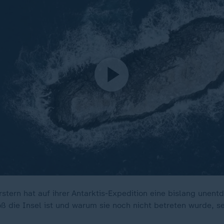
stern hat auf ihrer Antarktis-Expedition eine bislang unent
ß die Insel ist und warum sie noch nicht betreten wurde, s