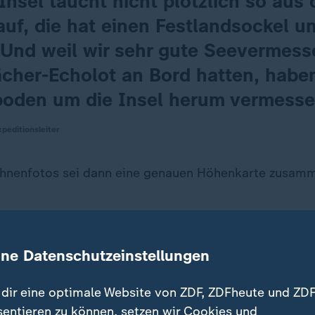
Insel taucht nicht plötzlich so aus
auf, die hat einen Festlandsockel u
 Und weil wir sehr gute Seevermess
ächer-Echolot an Bord hatten, habe
oden um die Insel herum vermesse
peditionsleiter
hnenfotos sei dann eine genauen Höhenkarte zusam
ine Datenschutzeinstellungen
dir eine optimale Website von ZDF, ZDFheute und ZDF
sentieren zu können, setzen wir Cookies und