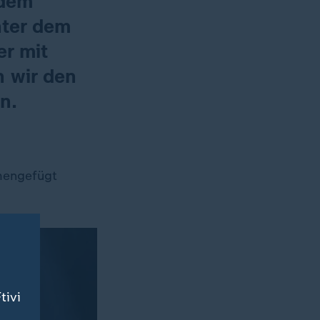
 dem
nter dem
er mit
n wir den
n.
mengefügt
tivi