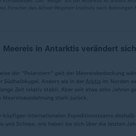
n Klimawandel: Das "ewige" Eis der Antarktis ist anders ent
en Forscher des Alfred-Wegener-Instituts nach Bohrungen 
: Meereis in Antarktis verändert sic
eise der "Polarstern" galt der Meereisbedeckung wä
 Südhalbkugel. Anders als in der
Arktis
im Norden wa
 lange Zeit relativ stabil. Aber seit etwa zehn Jahren 
 Meereisausdehnung stark zurück.
-köpfigen internationalen Expeditionsteams deshalb 
s und Schnee, wie haben sie sich über die letzten Ja