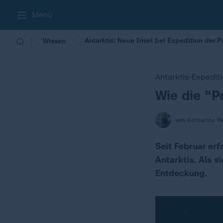
Menü
Antarktis: Neue Insel bei Expedition der P
Wissen
Antarktis-Expedit
Wie die "P
:
von Katharina W
Seit Februar er
Antarktis. Als s
Entdeckung.