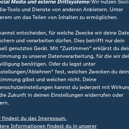
ocial Media und externe Drittsysteme:
Wir nutzen Soci
wie die "Polarstern". Auf das kleine Eiland konnten d
ia-Tools und Dienste von anderen Anbietern. Unter
 dafür war der Seegang zu stürmisch, die Brandung der
erem um das Teilen von Inhalten zu ermöglichen.
kannst entscheiden, für welche Zwecke wir deine Dat
ichern und verarbeiten dürfen. Dies betrifft nur dein
 Insel in der Antarktis liegt, gehört 
uell genutztes Gerät. Mit "Zustimmen" erklärst du dei
em, also das ist jetzt keine Entdec
timmung zu unserer Datenverarbeitung, für die wir de
.
willigung benötigen. Oder du legst unter
nstellungen/Ablehnen" fest, welchen Zwecken du dei
peditionsleiter
timmung gibst und welchen nicht. Deine
enschutzeinstellungen kannst du jederzeit mit Wirkun
 die Zukunft in deinen Einstellungen widerrufen oder
messungsteam hat einen Namen vorgeschlagen, den ic
ern.
aten möchte", sagt Haas. Im Antarktisvertrag gebe es
estlege. Dann werde die Insel in die neuesten Seeka
r findest du das Impressum.
tere Informationen findest du in unserer