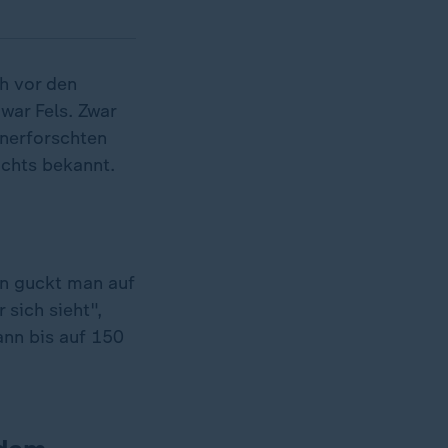
ch vor den
war Fels. Zwar
unerforschten
ichts bekannt.
en guckt man auf
sich sieht",
ann bis auf 150