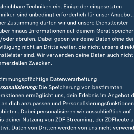
gleichbare Techniken ein. Einige der eingesetzten
hniken sind unbedingt erforderlich für unser Angebot.
ner Zustimmung dürfen wir und unsere Dienstleister
über hinaus Informationen auf deinem Gerät speicher
/oder abrufen. Dabei geben wir deine Daten ohne de
willigung nicht an Dritte weiter, die nicht unsere direk
nstleister sind. Wir verwenden deine Daten auch nicht
merziellen Zwecken.
timmungspflichtige Datenverarbeitung
ersonalisierung:
Die Speicherung von bestimmten
 Insel liegt im Weddellmeer in der Nähe von Joinville Islan
eraktionen ermöglicht uns, dein Erlebnis im Angebot 
 an dich anzupassen und Personalisierungsfunktionen
ubieten. Dabei personalisieren wir ausschließlich auf
is deiner Nutzung von ZDF Streaming, der ZDFheute 
tivi. Daten von Dritten werden von uns nicht verwend
ie Insel lang, 60 Meter breit und 16 Meter hoch, und 