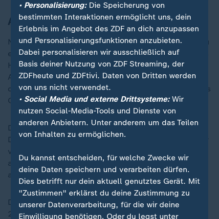
• Personalisierung:
Die Speicherung von
bestimmten Interaktionen ermöglicht uns, dein
Auswirkungen auf deutsches Projekt?
Erlebnis im Angebot des ZDF an dich anzupassen
und Personalisierungsfunktionen anzubieten.
Noch ist nicht abzusehen, was das konkret für den Bau
Dabei personalisieren wir ausschließlich auf
einer Northvolt-Gigafabrik im schleswig-holsteinischen
Basis deiner Nutzung von ZDF Streaming, der
Heide bedeutet. Das Unternehmen erklärte dazu am
ZDFheute und ZDFtivi. Daten von Dritten werden
Abend: Die deutsche Tochter werde unabhängig von
von uns nicht verwendet.
der Muttergesellschaft finanziert. "Sie ist nicht Teil des
• Social Media und externe Drittsysteme:
Wir
Chapter 11-Verfahrens."
nutzen Social-Media-Tools und Dienste von
anderen Anbietern. Unter anderem um das Teilen
Deutschlandchef Christofer Haux sagte, "in
von Inhalten zu ermöglichen.
Dithmarschen schreiten die Bauarbeiten derweil weiter
voran. Der Standort genießt höchste Priorität." Klar ist
Du kannst entscheiden, für welche Zwecke wir
aber bereits, die Fabrik soll später ihre Arbeit
deine Daten speichern und verarbeiten dürfen.
aufnehmen als zunächst geplant.
Dies betrifft nur dein aktuell genutztes Gerät. Mit
"Zustimmen" erklärst du deine Zustimmung zu
Die Zellmontage soll erst in der zweiten Jahreshälfte
unserer Datenverarbeitung, für die wir deine
2027 starten statt bereits Ende 2026.
Einwilligung benötigen. Oder du legst unter