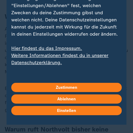
"Einstellungen/Ablehnen" fest, welchen
Zwecken du deine Zustimmung gibst und
Wer fördert das Projekt?
welchen nicht. Deine Datenschutzeinstellungen
kannst du jederzeit mit Wirkung für die Zukunft
Anfang des Jahres hatte die
EU-Kommission
in deinen Einstellungen widerrufen oder ändern.
Fördermittel und Garantien für das Milliarden-Projekt
in Heide über 902 Millionen Euro genehmigt. Der Bund
Hier findest du das Impressum.
und das Land
Schleswig-Holstein
unterstützen den Bau
Weitere Informationen findest du in unserer
der Batteriefabrik mit rund 700 Millionen Euro. Hinzu
Datenschutzerklärung.
kommen mögliche Garantien über weitere 202
Millionen Euro.
Zustimmen
Eine Verwaltungsvereinbarung sieht vor, dass zunächst
die Landesmittel in Höhe von 137 Millionen Euro
Ablehnen
fließen sollen. Das ist bislang aber nicht der Fall
gewesen. Auf den Bund entfallen etwa 564 Millionen.
Einstellen
Warum ruft Northvolt bisher keine