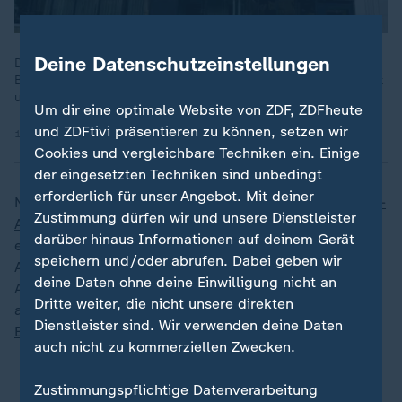
Deine Datenschutzeinstellungen
Der Batteriehersteller Northvolt will mehr als 20 Prozent seiner
Belegschaft abbauen. Was das für das internationale Geschäft
und den Standort in Heide bedeutet.
Um dir eine optimale Website von ZDF, ZDFheute
und ZDFtivi präsentieren zu können, setzen wir
14.10.2024 | 1:54 min
Cookies und vergleichbare Techniken ein. Einige
der eingesetzten Techniken sind unbedingt
erforderlich für unser Angebot. Mit deiner
Northvolt galt hinsichtlich der Batterieproduktion für
E-
Zustimmung dürfen wir und unsere Dienstleister
Autos
lange Zeit als großer Hoffnungsträger der
darüber hinaus Informationen auf deinem Gerät
europäischen Automobilindustrie. Der größte
speichern und/oder abrufen. Dabei geben wir
Anteilseigner des Herstellers ist der deutsche
deine Daten ohne deine Einwilligung nicht an
Autobauer Volkswagen. Zu den Eigentümern gehören
Dritte weiter, die nicht unsere direkten
auch die US-Investmentbank Goldman Sachs und
Dienstleister sind. Wir verwenden deine Daten
BMW
.
auch nicht zu kommerziellen Zwecken.
Wie wir das E-Auto-Zeitalter verschlafen
Zustimmungspflichtige Datenverarbeitung