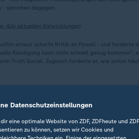
 - sprechen dagegen.
e: Alle aktuellen Entwicklungen
ufhin erneut scharfe Kritik an Powell - und forderte 
ells Kündigung kann nicht schnell genug kommen", 
form Truth Social. Zugleich forderte er, wie schon häuf
 Aluminium-Produktion in USA nicht 
ine Datenschutzeinstellungen
hricht, die nicht zu Trumps Erwartungen an seine Zoll
der Industrie. Alcoa, einer der weltgrößten Aluminiu
dir eine optimale Website von ZDF, ZDFheute und ZDF
 in den USA vorerst nicht hochfahren - trotz der US-Z
sentieren zu können, setzen wir Cookies und
kte.
gleichbare Techniken ein. Einige der eingesetzten