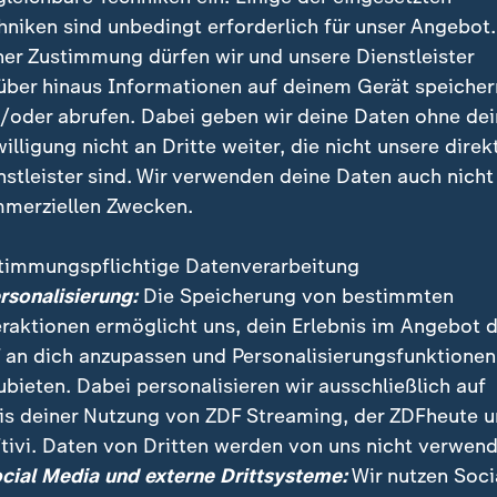
hniken sind unbedingt erforderlich für unser Angebot.
, eine solche Entscheidung auf Basis von Zöllen zu tre
ner Zustimmung dürfen wir und unsere Dienstleister
önnten, sagte Firmenchef William Oplinger in einer T
über hinaus Informationen auf deinem Gerät speicher
Er verwies darauf, dass es in den vergangenen zwei 
/oder abrufen. Dabei geben wir deine Daten ohne de
Hin und Her gegeben habe.
willigung nicht an Dritte weiter, die nicht unsere direk
nstleister sind. Wir verwenden deine Daten auch nicht
ch Zölle Industrieproduktion in di
merziellen Zwecken.
en
timmungspflichtige Datenverarbeitung
ersonalisierung:
Die Speicherung von bestimmten
den vergangenen Jahrzehnten ältere Schmelzen in de
eraktionen ermöglicht uns, dein Erlebnis im Angebot 
d beliefert die Kunden inzwischen zu einem großen T
 an dich anzupassen und Personalisierungsfunktionen
seinen Zöllen genau solche Entwicklungen rückgängig
ubieten. Dabei personalisieren wir ausschließlich auf
is deiner Nutzung von ZDF Streaming, der ZDFheute 
-Chaos: Was aktuell gilt
tivi. Daten von Dritten werden von uns nicht verwend
ocial Media und externe Drittsysteme:
Wir nutzen Soci
tigen Zölle auf Aluminium-Importe sollen die Belief