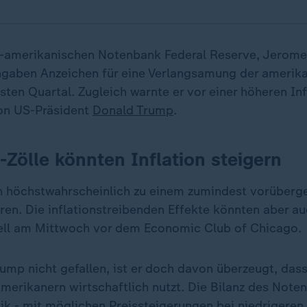
-amerikanischen Notenbank Federal Reserve, Jerome 
gaben Anzeichen für eine Verlangsamung der amerik
sten Quartal. Zugleich warnte er vor einer höheren Inf
von US-Präsident
Donald Trump
.
-Zölle könnten Inflation steigern
n höchstwahrscheinlich zu einem zumindest vorüberg
hren. Die inflationstreibenden Effekte könnten aber a
ell am Mittwoch vor dem Economic Club of Chicago.
ump nicht gefallen, ist er doch davon überzeugt, dass
Amerikanern wirtschaftlich nutzt. Die Bilanz des Note
tik - mit möglichen Preissteigerungen bei niedrigeren