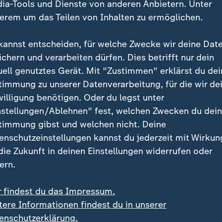
ia-Tools und Dienste von anderen Anbietern. Unter
machen und die Produktion so in die USA zurückholen
erem um das Teilen von Inhalten zu ermöglichen.
h darauf, dass der Bau von Fabriken Jahre dauert - w
n durch Zölle schnell die Verbraucher treffen können.
kannst entscheiden, für welche Zwecke wir deine Dat
ichern und verarbeiten dürfen. Dies betrifft nur dein
ersten Quartal 20 Millionen Dollar an Zöllen und geht
uell genutztes Gerät. Mit "Zustimmen" erklärst du dei
ljahr 90 Millionen Dollar dafür ausgeben zu müssen. 
timmung zu unserer Datenverarbeitung, für die wir de
äten in einem Schmelzwerk im Bundesstaat Indiana, 
willigung benötigen. Oder du legst unter
ieren könnte.
nstellungen/Ablehnen" fest, welchen Zwecken du dei
timmung gibst und welchen nicht. Deine
enschutzeinstellungen kannst du jederzeit mit Wirkun
on EZB auf US-Zölle erwartet
 die Zukunft in deinen Einstellungen widerrufen oder
wartet, dass die Europäische Zentralbank (EZB) den Le
ern.
enkt - als Reaktion auf das allgemeine wirtschaftlic
tik der USA. "
Kurzfristig werden die Effekte relativ ü
r findest du das Impressum.
Professor Jens Boysen-Hogreve im ZDF-Interview. Für d
tere Informationen findest du in unserer
en die langfristigen Zinsen wesentlich relevanter, erg
enschutzerklärung.