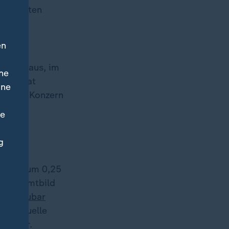
. Experten
ährend
en
 davon aus, im
ne
Alcoa hat
ine
die der Konzern
ne
g
itzins um 0,25
he Gesamtbild
berschaubar
ie aktuelle
änzt er.