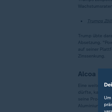
Wachstumsraten
Trumps Zöll
Trump übte dara
Absetzung. "Pow
auf seiner Platt
Zinssenkung.
Alcoa will
De
Eine weitere Nac
dürfte, kam aus 
Um 
seine Produktion
prä
Aluminiumprodu
ver