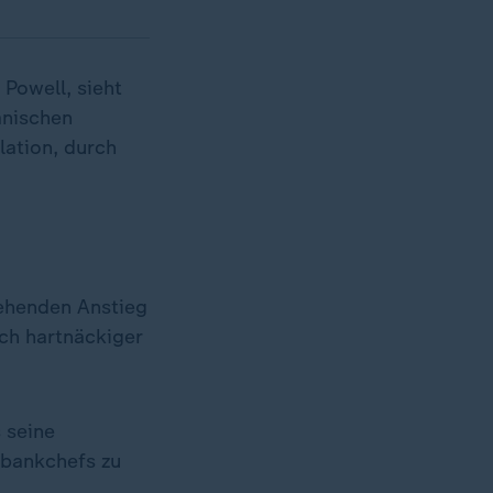
Powell, sieht
anischen
lation, durch
ehenden Anstieg
uch hartnäckiger
 seine
nbankchefs zu