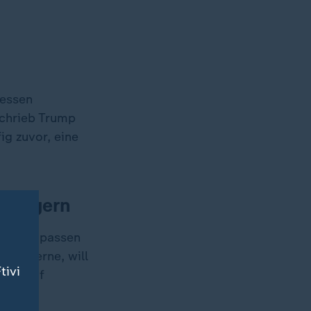
dessen
schrieb Trump
ig zuvor, eine
steigern
politik passen
m-Konzerne, will
tivi
ölle auf