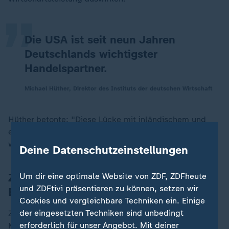
„
Die USA ist seit neun Jahren
Deutschlands wichtigster
Handelspartner.
Michael Hüther, Direktor des Instituts der deutschen Wirtschaft
Hüther betonte: "Diese Lücke mit inländischem und
europäischem Konsum des Binnenmarkts zu füllen,
wird fast unmöglich."
Deine Datenschutzeinstellungen
Zollerhöhungen bedrohen deutsche
Um dir eine optimale Website von ZDF, ZDFheute
und ZDFtivi präsentieren zu können, setzen wir
Exporte
Cookies und vergleichbare Techniken ein. Einige
der eingesetzten Techniken sind unbedingt
Zollerhöhungen würden vor allem Branchen wie den
erforderlich für unser Angebot. Mit deiner
Maschinenbau, die ohnehin schwächelnde Automobil-