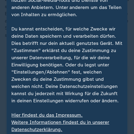
nutzen Social-Media-Tools und Dienste von
sich das Preisniveau stark erhöht solange die
anderen Anbietern. Unter anderem um das Teilen
Energiepreise stabil bleiben. Im Gegenteil: werden die
von Inhalten zu ermöglichen.
angedrohten Zollerhöhungen umgesetzt, zeigen unsere
Simulationen, dass die
Inflation
leicht sinken könnte",
Du kannst entscheiden, für welche Zwecke wir
sagte Hüther.
deine Daten speichern und verarbeiten dürfen.
Dies betrifft nur dein aktuell genutztes Gerät. Mit
"Zustimmen" erklärst du deine Zustimmung zu
ZDFheute auf WhatsApp
unserer Datenverarbeitung, für die wir deine
Einwilligung benötigen. Oder du legst unter
"Einstellungen/Ablehnen" fest, welchen
Zwecken du deine Zustimmung gibst und
welchen nicht. Deine Datenschutzeinstellungen
kannst du jederzeit mit Wirkung für die Zukunft
in deinen Einstellungen widerrufen oder ändern.
Hier findest du das Impressum.
Weitere Informationen findest du in unserer
Datenschutzerklärung.