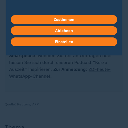
Quelle: dpa
Zustimmen
Ablehnen
Sie wollen auf dem Laufenden bleiben? Dann sind
Sie beim ZDFheute-WhatsApp-Channel richtig. Hier
Einstellen
erhalten Sie
die wichtigsten Nachrichten auf Ihr
Smartphone
. Nehmen Sie teil an Umfragen oder
lassen Sie sich durch unseren Podcast "Kurze
Auszeit" inspirieren.
Zur Anmeldung
:
ZDFheute-
WhatsApp-Channel
.
Quelle:
Reuters, AFP
Thema