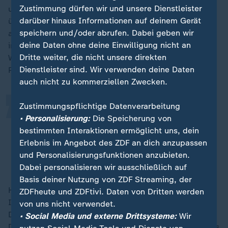
Zustimmung dürfen wir und unsere Dienstleister
und die Pharmaindustrie stark treffen, da sie
darüber hinaus Informationen auf deinem Gerät
überdurchschnittliche Exportquoten in die
USA
speichern und/oder abrufen. Dabei geben wir
aufwiesen. Durch die Zölle stiegen die Kosten für die
„
deine Daten ohne deine Einwilligung nicht an
importierten Produkte in den USA, was die
Dritte weiter, die nicht unsere direkten
Wettbewerbsfähigkeit gegenüber heimischen
Dienstleister sind. Wir verwenden deine Daten
Produkten senke.
auch nicht zu kommerziellen Zwecken.
Zustimmungspflichtige Datenverarbeitung
Die ohnehin schwache deutsche
• Personalisierung:
Die Speicherung von
Wirtschaft würde darunter erheblich
bestimmten Interaktionen ermöglicht uns, dein
leiden.
Erlebnis im Angebot des ZDF an dich anzupassen
und Personalisierungsfunktionen anzubieten.
Michael Hüther, Direktor des Instituts der deutschen Wirtschaft
Dabei personalisieren wir ausschließlich auf
Basis deiner Nutzung von ZDF Streaming, der
Hohe US-Zölle gegenüber
China
würden zudem den
ZDFheute und ZDFtivi. Daten von Dritten werden
Importdruck chinesischer Produkte in Europa erhöhen.
von uns nicht verwendet.
Dies wäre jedoch nur für die Preisentwicklung in
• Social Media und externe Drittsysteme:
Wir
Deutschland vorteilhaft: "Es ist nicht zu erwarten, dass