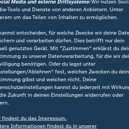
ocial Media und externe Drittsysteme:
Wir nutzen Soci
0 überhaupt im erwerbsfähigen Alter, sagt Arbeitsma
ia-Tools und Dienste von anderen Anbietern. Unter
va vom IAB im Gespräch mit ZDFheute.
erem um das Teilen von Inhalten zu ermöglichen.
ngsquote dieser Menschen liegt den IAB-Zahlen zufol
kannst entscheiden, für welche Zwecke wir deine Dat
ämen noch die Selbständigen, die noch mal etwa drei 
ichern und verarbeiten dürfen. Dies betrifft nur dein
usmachten. Im Ergebnis ist also etwas weniger als di
uell genutztes Gerät. Mit "Zustimmen" erklärst du dei
wischen 15 und 64 in Arbeit.
timmung zu unserer Datenverarbeitung, für die wir de
willigung benötigen. Oder du legst unter
nstellungen/Ablehnen" fest, welchen Zwecken du dei
igenquote syrischer Männer nähert
timmung gibst und welchen nicht. Deine
itt
enschutzeinstellungen kannst du jederzeit mit Wirkun
 die Zukunft in deinen Einstellungen widerrufen oder
ftigungsverhältnissen sind - im Gegensatz zur Aussage
ern.
end Männer: "Männer haben sieben Jahre nach ihrem
he Erwerbstätigenquote von 73 Prozent erreicht",
schr
r findest du das Impressum.
. Die Erwerbstätigenquote syrischer Männer habe sic
tere Informationen findest du in unserer