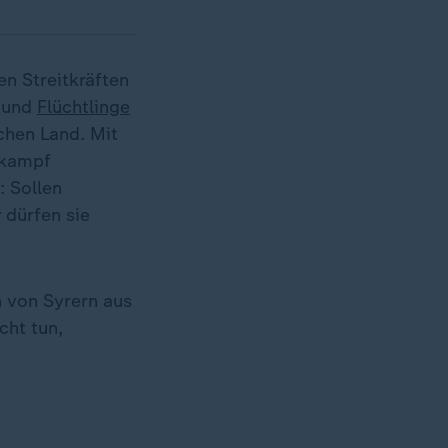
n Streitkräften
n und
Flüchtlinge
chen Land. Mit
lkampf
: Sollen
 dürfen sie
 von Syrern aus
cht tun,