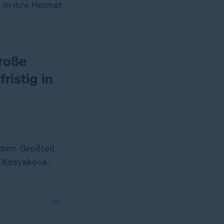
 in ihre Heimat
roße
ristig in
 dem Großteil
o Kosyakova.