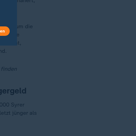
rk angenähert,
t.
häufig um die
len
eau. Die
 Prozent,
nd.
 finden
gergeld
000 Syrer
etzt jünger als