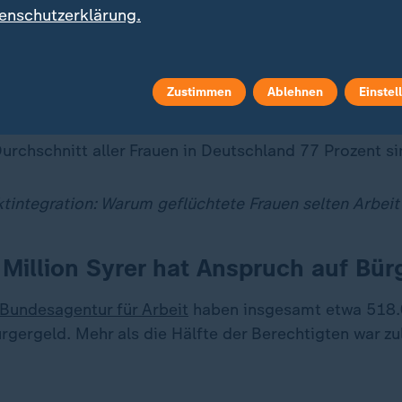
r männlichen Bevölkerung in Deutschland bereits sta
enschutzerklärung.
liegt
laut Statistischem Bundesamt
bei rund 80 Prozen
 kümmerten sich laut IAB dagegen überproportional 
Zustimmen
Ablehnen
Einstel
ten im Schnitt ein geringeres Sprach- und Bildungsniv
ote syrischer Frauen in Deutschland liegt bei nur 29
urchschnitt aller Frauen in Deutschland 77 Prozent si
tintegration:
Warum geflüchtete Frauen selten Arbeit
 Million Syrer hat Anspruch auf Bür
Bundesagentur für Arbeit
haben insgesamt etwa 518.
gergeld. Mehr als die Hälfte der Berechtigten war zul