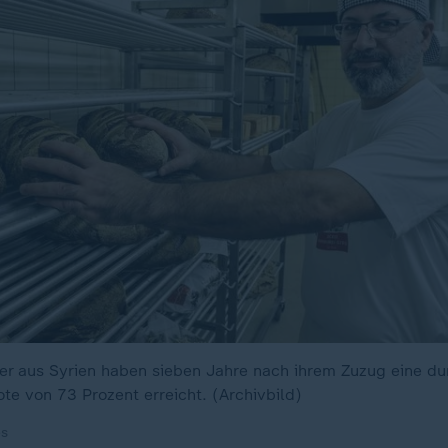
r aus Syrien haben sieben Jahre nach ihrem Zuzug eine dur
te von 73 Prozent erreicht. (Archivbild)
es