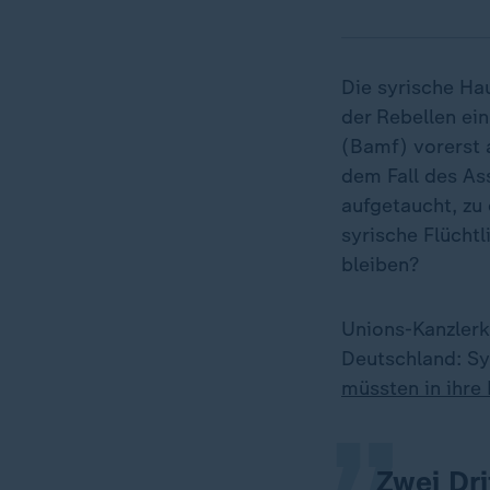
Die syrische Ha
der Rebellen e
(Bamf) vorerst 
dem Fall des A
aufgetaucht, zu 
syrische Flücht
bleiben?
„
Unions-Kanzler
Deutschland: Syr
müssten in ihre
Zwei Dri