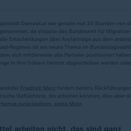
uptstadt Damaskus war gerade mal 24 Stunden von de
ingenommen, da stoppte das Bundesamt für Migratio
alle Entscheidungen über Asylanträge aus dem arabis
ssad-Regimes ist ein neues Thema im Bundestagswah
dem sich mittlerweile alle Parteien positioniert haben
linge in ihre frühere Heimat abgeschoben werden oder
kandidat
Friedrich Merz
fordert bereits Rückführungen
ische Geflüchtete, die arbeiten könnten, dies aber ni
 Heimat zurückkehren, sagte Merz
.
ttel arbeiten nicht, das sind ganz