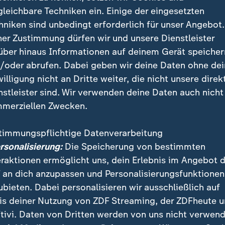
gleichbare Techniken ein. Einige der eingesetzten
and und EU-Parlamentsmitglied Alex Jungbluth ford
hniken sind unbedingt erforderlich für unser Angebot.
r Remigration aller syrischen Flüchtlinge in der EU".
ner Zustimmung dürfen wir und unsere Dienstleister
über hinaus Informationen auf deinem Gerät speicher
eflüchtete aus Syrien im arbeitsfähigen Alter sind i
/oder abrufen. Dabei geben wir deine Daten ohne de
fstätig, wie viele von ihnen leben von staatlicher Un
willigung nicht an Dritte weiter, die nicht unsere direk
ätte es für den Arbeitsmarkt, die Wirtschaft und den
nstleister sind. Wir verwenden deine Daten auch nicht
el
, wenn Syrer in großer Zahl in ihre Heimat zurückke
merziellen Zwecken.
erden?
timmungspflichtige Datenverarbeitung
ersonalisierung:
Die Speicherung von bestimmten
000 Menschen aus Syrien im erwer
eraktionen ermöglicht uns, dein Erlebnis im Angebot 
 an dich anzupassen und Personalisierungsfunktionen
ubieten. Dabei personalisieren wir ausschließlich auf
tssituation von Syrern in Deutschland hat das Institut
is deiner Nutzung von ZDF Streaming, der ZDFheute 
nd Berufsforschung (IAB) - das ist die Forschungsein
tivi. Daten von Dritten werden von uns nicht verwend
ür Arbeit. Knapp eine Million Syrer leben in Deutschl