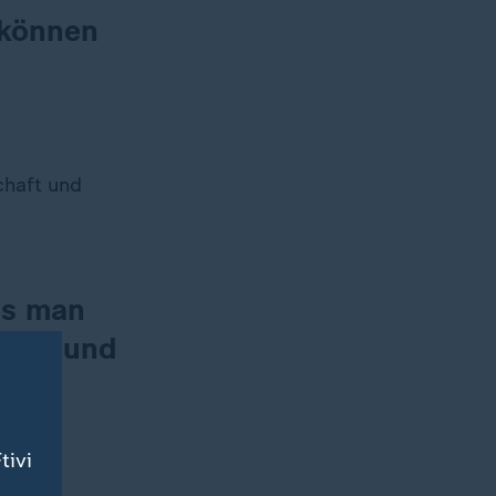
 können
chaft und
ss man
mmen und
en
tivi