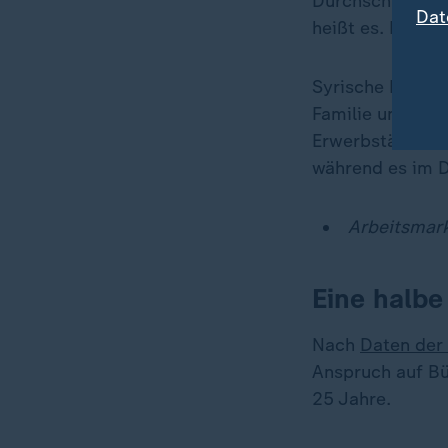
Durchschnitt de
Dat
heißt es. Diese 
Syrische Frauen
Familie und hät
Erwerbstätigenqu
während es im D
Arbeitsmark
Eine halbe
Nach
Daten der 
Anspruch auf Bür
25 Jahre.