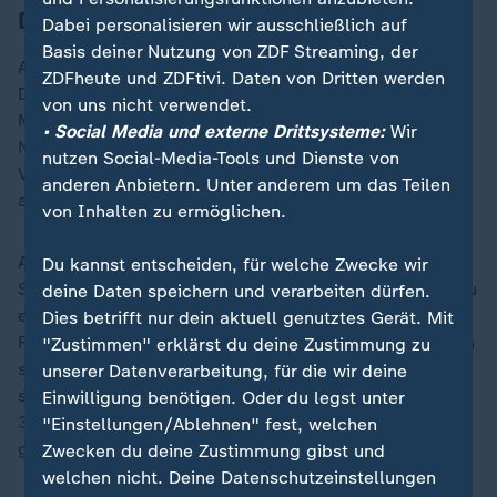
Düsseldorf wird bereits gestreikt
Dabei personalisieren wir ausschließlich auf
Basis deiner Nutzung von ZDF Streaming, der
Am Morgen hatte ein eintägiger Warnstreik am
ZDFheute und ZDFtivi. Daten von Dritten werden
Düsseldorfer Airport begonnen. Seit dem frühen
von uns nicht verwendet.
Morgen müssen Passagiere am größten Flughafen von
• Social Media und externe Drittsysteme:
Wir
Nordrhein-Westfalen mit massiven Flugausfällen und
nutzen Social-Media-Tools und Dienste von
Verzögerungen rechnen. Zahlreiche Flüge wurden
anderen Anbietern. Unter anderem um das Teilen
annulliert.
von Inhalten zu ermöglichen.
Am Flughafen Köln/Bonn läuft bereits seit
Du kannst entscheiden, für welche Zwecke wir
Sonntagabend ein Warnstreik der Gewerkschaft, der zu
deine Daten speichern und verarbeiten dürfen.
erheblichen Störungen im Flugbetrieb führt. Laut dem
Dies betrifft nur dein aktuell genutztes Gerät. Mit
Flughafen fallen 106 geplante Flüge aus, ursprünglich
"Zustimmen" erklärst du deine Zustimmung zu
sollten 168 Passagierflüge stattfinden. In Düsseldorf
unserer Datenverarbeitung, für die wir deine
sollen laut Flughafen von den ursprünglich geplanten
Einwilligung benötigen. Oder du legst unter
334 Starts und Landungen mindestens 30 Prozent
"Einstellungen/Ablehnen" fest, welchen
gestrichen werden.
Zwecken du deine Zustimmung gibst und
welchen nicht. Deine Datenschutzeinstellungen