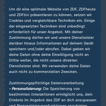
belastenden Jobs wie im Gesundheitsbereich soll es
Um dir eine optimale Website von ZDF, ZDFheute
höhere Zuschläge geben.
und ZDFtivi präsentieren zu können, setzen wir
Cookies und vergleichbare Techniken ein. Einige
Außerdem wollen die Gewerkschaften drei zusätzliche
der eingesetzten Techniken sind unbedingt
freie Tage aushandeln. Die Arbeitgeber - besonders die
erforderlich für unser Angebot. Mit deiner
Kommunen - warnen vor einer Überlastung und weisen
Zustimmung dürfen wir und unsere Dienstleister
auf die hohen Schulden vieler Städte und Gemeinden
darüber hinaus Informationen auf deinem Gerät
hin.
speichern und/oder abrufen. Dabei geben wir
deine Daten ohne deine Einwilligung nicht an
Die Arbeitgeber legten in zwei Verhandlungsrunden
Dritte weiter, die nicht unsere direkten
bisher kein Angebot vor. Besonders die Kommunen
Dienstleister sind. Wir verwenden deine Daten
warnen vor einer Überlastung und weisen auf die
auch nicht zu kommerziellen Zwecken.
hohen Schulden vieler Städte und Gemeinden hin. Die
Gespräche sollen vom 14. bis 16. März in Potsdam
Zustimmungspflichtige Datenverarbeitung
fortgesetzt werden.
• Personalisierung:
Die Speicherung von
bestimmten Interaktionen ermöglicht uns, dein
Erlebnis im Angebot des ZDF an dich anzupassen
An Flughäfen Köln/Bonn und
und Personalisierungsfunktionen anzubieten.