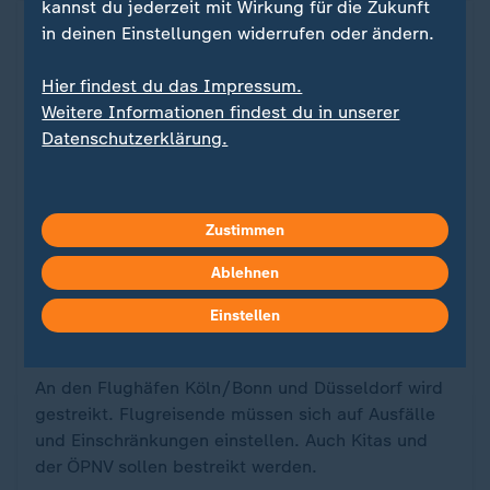
kannst du jederzeit mit Wirkung für die Zukunft
in deinen Einstellungen widerrufen oder ändern.
Hier findest du das Impressum.
Weitere Informationen findest du in unserer
Datenschutzerklärung.
Zustimmen
Ablehnen
Warnstreiks von Verdi
Flüge in Köln und Düsseldorf fallen
:
Einstellen
aus
An den Flughäfen Köln/Bonn und Düsseldorf wird
gestreikt. Flugreisende müssen sich auf Ausfälle
und Einschränkungen einstellen. Auch Kitas und
der ÖPNV sollen bestreikt werden.