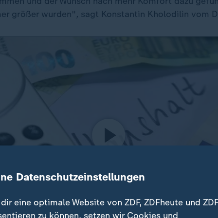
ommen und der Wunsch nach mehr Komfort dazu geführ
er größer wurden"
,
sagt Konstantin Kholodilin vom 
ine Datenschutzeinstellungen
dir eine optimale Website von ZDF, ZDFheute und ZDF
sentieren zu können, setzen wir Cookies und