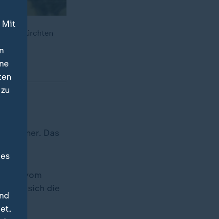
 Mit
und befürchten
n
ine
ten
 zu
ung
r kleiner. Das
des
 Witzke vom
ößert sich die
und
et.