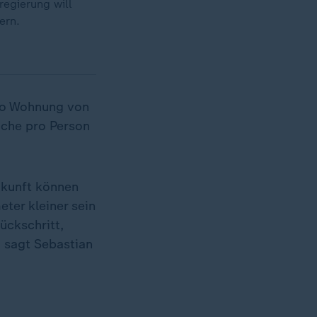
egierung will
ern.
pro Wohnung von
äche pro Person
ukunft können
ter kleiner sein
ückschritt,
, sagt Sebastian