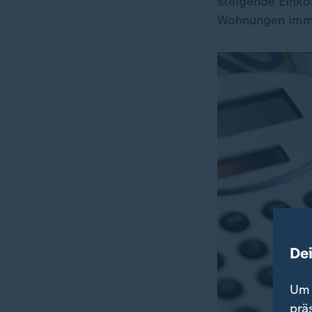
steigende Eink
Wohnungen imm
De
Um 
prä