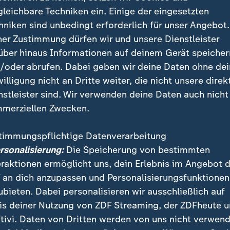
gleichbare Techniken ein. Einige der eingesetzten
hniken sind unbedingt erforderlich für unser Angebot.
gen immer mehr Menschen in Schwierigkeiten. Laut Mieterb
ner Zustimmung dürfen wir und unsere Dienstleister
re Miete künftig nicht mehr zahlen zu können.
über hinaus Informationen auf deinem Gerät speicher
/oder abrufen. Dabei geben wir deine Daten ohne de
willigung nicht an Dritte weiter, die nicht unsere direk
nstleister sind. Wir verwenden deine Daten auch nicht
merziellen Zwecken.
e Suche nach altersgerechter Wohn
timmungspflichtige Datenverarbeitung
erden, wie im Bundesdurchschnitt, die Haushalte imme
ersonalisierung:
Die Speicherung von bestimmten
 DIW-Studie.
eraktionen ermöglicht uns, dein Erlebnis im Angebot 
 an dich anzupassen und Personalisierungsfunktionen
ar kein Luxus, viel Platz zu haben, sagt Hans-Jochem
ubieten. Dabei personalisieren wir ausschließlich auf
sseldorf. "Wenn die Kinder aus dem Haus gehen, vergr
is deiner Nutzung von ZDF Streaming, der ZDFheute 
he Wohnfläche der verbliebenen Personen."
tivi. Daten von Dritten werden von uns nicht verwend