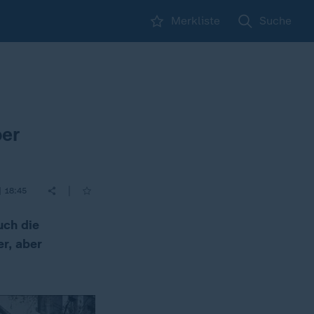
Merkliste
Suche
er
|
| 18:45
uch die
r, aber