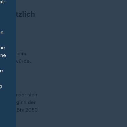
al-
 plötzlich
en
ne
r Eigenheim
ine
finden würde.
ne
g
eit, in der sich
seit Beginn der
chland. Bis 2050