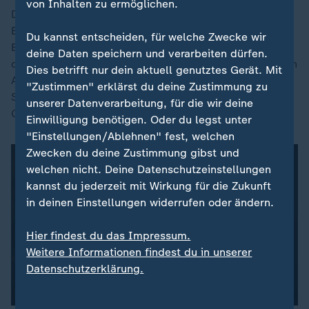
von Inhalten zu ermöglichen.
Die Diakonie legt Verfassungsbeschwerde ein, die
Erfolg hat. Im Oktober befindet das
Du kannst entscheiden, für welche Zwecke wir
Bundesverfassungsgericht (BVerfG) in Karlsruhe, dass
deine Daten speichern und verarbeiten dürfen.
das BAG nicht ausreichend die Belange des kirchlichen
Dies betrifft nur dein aktuell genutztes Gerät. Mit
Arbeitgebers berücksichtigt habe. Entscheidend: Dem
"Zustimmen" erklärst du deine Zustimmung zu
Selbstverständnis der Kirchen komme ein großes
unserer Datenverarbeitung, für die wir deine
Gewicht zu, das das BAG umfassend zu prüfen habe.
Einwilligung benötigen. Oder du legst unter
"Einstellungen/Ablehnen" fest, welchen
Zwecken du deine Zustimmung gibst und
welchen nicht. Deine Datenschutzeinstellungen
kannst du jederzeit mit Wirkung für die Zukunft
in deinen Einstellungen widerrufen oder ändern.
Hier findest du das Impressum.
Weitere Informationen findest du in unserer
Datenschutzerklärung.