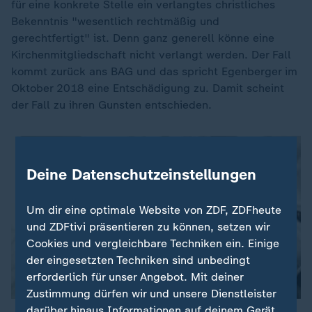
für eine konkrete Stelle ein verlangtes christliches
Bekenntnis "wesentlich rechtmäßig und
gerechtfertigt" ist. Denn ganz generell könne eine
Kirchenmitgliedschaft nicht verlangt werden. Der Fall
kommt zurück ans BAG und das spricht Egenberger im
Oktober 2018 eine Entschädigung zu. Damit scheint
der Fall zu ihren Gunsten entschieden.
Deine Datenschutzeinstellungen
Um dir eine optimale Website von ZDF, ZDFheute
und ZDFtivi präsentieren zu können, setzen wir
Cookies und vergleichbare Techniken ein. Einige
der eingesetzten Techniken sind unbedingt
erforderlich für unser Angebot. Mit deiner
Zustimmung dürfen wir und unsere Dienstleister
darüber hinaus Informationen auf deinem Gerät