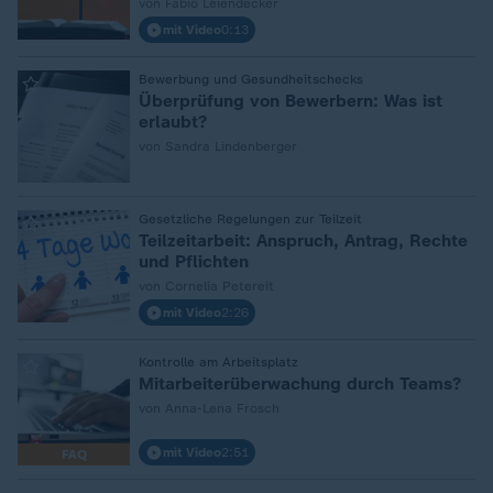
von Fabio Leiendecker
mit Video
0:13
:
Bewerbung und Gesundheitschecks
Überprüfung von Bewerbern: Was ist
erlaubt?
von Sandra Lindenberger
:
Gesetzliche Regelungen zur Teilzeit
Teilzeitarbeit: Anspruch, Antrag, Rechte
und Pflichten
von Cornelia Petereit
mit Video
2:26
:
Kontrolle am Arbeitsplatz
Mitarbeiterüberwachung durch Teams?
von Anna-Lena Frosch
mit Video
2:51
FAQ