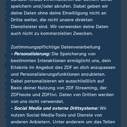
Wie weit geht das Recht der Kirchen auf Autonomie? Das
speichern und/oder abrufen. Dabei geben wir
Arbeitsgericht Hamm klärt, ob die Kirche einem Gynäkologen
deine Daten ohne deine Einwilligung nicht an
medizinisch induzierte Schwangerschaftsabbrüche verbieten
Dritte weiter, die nicht unsere direkten
kann.
Dienstleister sind. Wir verwenden deine Daten
08.08.2025 | 2:48 min
auch nicht zu kommerziellen Zwecken.
Zustimmungspflichtige Datenverarbeitung
• Personalisierung:
Die Speicherung von
Verfassungsbeschwerde der Diakonie
bestimmten Interaktionen ermöglicht uns, dein
gegen Entschädigung
Erlebnis im Angebot des ZDF an dich anzupassen
und Personalisierungsfunktionen anzubieten.
Doch die Diakonie sieht in der Entscheidung des BAG
Dabei personalisieren wir ausschließlich auf
eine Verletzung des grundgesetzlich geschützten
Basis deiner Nutzung von ZDF Streaming, der
Selbstbestimmungsrechts der Kirchen. Danach dürfen
ZDFheute und ZDFtivi. Daten von Dritten werden
Kirchen ihre Angelegenheiten selbst regeln, zu denen
von uns nicht verwendet.
auch gehöre, Mitarbeitende einzustellen, die durch
• Social Media und externe Drittsysteme:
Wir
ihre Kirchenmitgliedschaft zeigten, dass sie sich zur
nutzen Social-Media-Tools und Dienste von
Kirche bekennen.
anderen Anbietern. Unter anderem um das Teilen