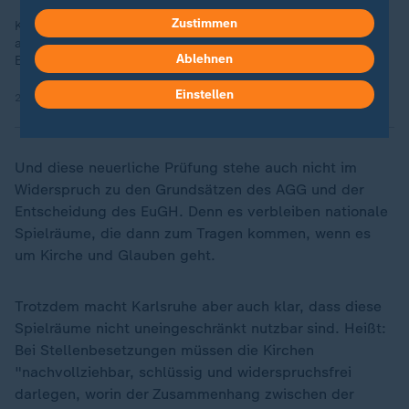
Zustimmen
Kirchliche Arbeitgeber dürfen Bewerber wegen ihrer Religion
ablehnen, hat das Bundesverfassungsgericht 2025 geurteilt.
Ablehnen
Es stärkt somit das Selbstbestimmungsrecht der Kirchen.
Einstellen
23.10.2025 | 1:28 min
Und diese neuerliche Prüfung stehe auch nicht im
Widerspruch zu den Grundsätzen des AGG und der
Entscheidung des EuGH. Denn es verbleiben nationale
Spielräume, die dann zum Tragen kommen, wenn es
um Kirche und Glauben geht.
Trotzdem macht Karlsruhe aber auch klar, dass diese
Spielräume nicht uneingeschränkt nutzbar sind. Heißt:
Bei Stellenbesetzungen müssen die Kirchen
"nachvollziehbar, schlüssig und widerspruchsfrei
darlegen, worin der Zusammenhang zwischen der