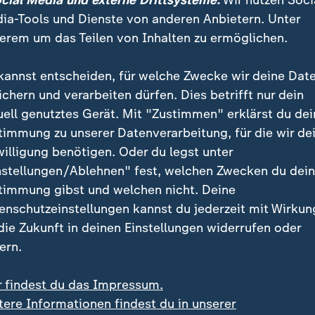
ocial Media und externe Drittsysteme:
Wir nutzen Soci
ia-Tools und Dienste von anderen Anbietern. Unter
erem um das Teilen von Inhalten zu ermöglichen.
kannst entscheiden, für welche Zwecke wir deine Dat
ichern und verarbeiten dürfen. Dies betrifft nur dein
uell genutztes Gerät. Mit "Zustimmen" erklärst du dei
timmung zu unserer Datenverarbeitung, für die wir de
willigung benötigen. Oder du legst unter
:
:
estor kauft Billigflieger
Flug auf einem Doppeldecker
nstellungen/Ablehnen" fest, welchen Zwecken du dei
lo gewinnt Bieterrennen
97-jährige Wingwalkerin
timmung gibst und welchen nicht. Deine
asyjet
bricht eigenen Rekord
enschutzeinstellungen kannst du jederzeit mit Wirkun
deo
0:25
Video
0:54
 die Zukunft in deinen Einstellungen widerrufen oder
ern.
r findest du das Impressum.
tere Informationen findest du in unserer