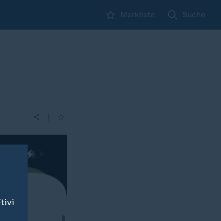
Merkliste
Suche
|
tivi