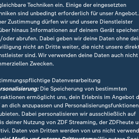
gleichbare Techniken ein. Einige der eingesetzten
hniken sind unbedingt erforderlich für unser Angebot.
ner Zustimmung dürfen wir und unsere Dienstleister
über hinaus Informationen auf deinem Gerät speicher
/oder abrufen. Dabei geben wir deine Daten ohne de
willigung nicht an Dritte weiter, die nicht unsere direk
nstleister sind. Wir verwenden deine Daten auch nicht
merziellen Zwecken.
timmungspflichtige Datenverarbeitung
eiten waren in der Nacht über Stunden offline. Laut
ersonalisierung:
Die Speicherung von bestimmten
telle Denic habe es eine weitreichende Störung gege
eraktionen ermöglicht uns, dein Erlebnis im Angebot 
ten Seiten. Die Ursache ist noch unklar.
 an dich anzupassen und Personalisierungsfunktionen
ubieten. Dabei personalisieren wir ausschließlich auf
is deiner Nutzung von ZDF Streaming, der ZDFheute 
tivi. Daten von Dritten werden von uns nicht verwend
 Videos