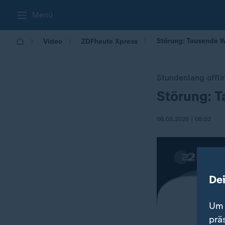
Menü
Störung: Tausende W
Video
ZDFheute Xpress
Stundenlang offli
Störung: T
:
06.05.2026 | 08:02
De
Um 
prä