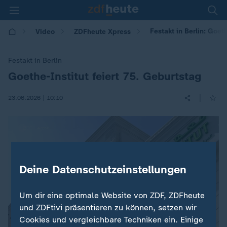
Festakt in Berlin: Goet
Video
ZDFheute Xpress
Festakt in Berlin
Goethe-Institut feiert 75. Geburtstag
:
|
23.06.2026 | 10:10
Deine Datenschutzeinstellungen
Um dir eine optimale Website von ZDF, ZDFheute
und ZDFtivi präsentieren zu können, setzen wir
Cookies und vergleichbare Techniken ein. Einige