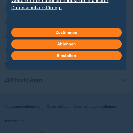
Weitere Informationen findest du in unserer
Datenschutzerklärung.
Zuletzt veröffentlicht
Aktuelle Sendungs-Videos
Zustimmen
ZDFheute Stories
Ablehnen
Themen im Überblick
Einstellen
ZDFheute Update
ZDFheute Apps
Nutzungsbedingungen
Datenschutz
Datenschutzeinstellungen
Impressum