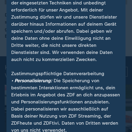
der eingesetzten Techniken sind unbedingt
erforderlich für unser Angebot. Mit deiner
Das Goethe-Institut feiert mit einem Festakt in Berlin
Zustimmung dürfen wir und unsere Dienstleister
seinen 75. Geburtstag. Mit Standorten in 100 Ländern
darüber hinaus Informationen auf deinem Gerät
00:11
gehört es zu den wichtigsten deutschen Kultur- und
speichern und/oder abrufen. Dabei geben wir
Bildungseinrichtungen im Ausland.
deine Daten ohne deine Einwilligung nicht an
Dritte weiter, die nicht unsere direkten
Dienstleister sind. Wir verwenden deine Daten
auch nicht zu kommerziellen Zwecken.
Kurznachrichten: Aktuelle
Mehr
Zustimmungspflichtige Datenverarbeitung
Videos
• Personalisierung:
Die Speicherung von
bestimmten Interaktionen ermöglicht uns, dein
Erlebnis im Angebot des ZDF an dich anzupassen
und Personalisierungsfunktionen anzubieten.
Dabei personalisieren wir ausschließlich auf
Basis deiner Nutzung von ZDF Streaming, der
ZDFheute und ZDFtivi. Daten von Dritten werden
von uns nicht verwendet.