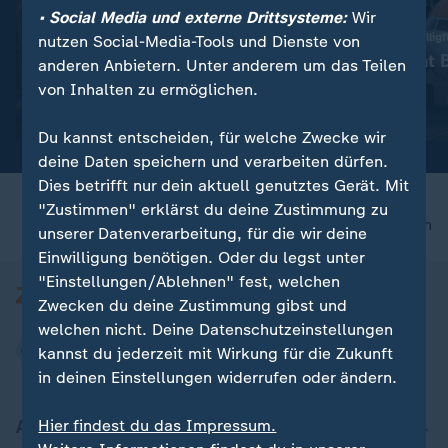
• Social Media und externe Drittsysteme:
Wir
:
25 Verletzte nach Kollision
US-Investor kauft Billigf
nutzen Social-Media-Tools und Dienste von
Gelsenkirchen:
Apollo gewinnt 
anderen Anbietern. Unter anderem um das Teilen
Straßenbahnen stoßen
um Easyjet
von Inhalten zu ermöglichen.
zusammen
Video
0:49
Video
0:25
Du kannst entscheiden, für welche Zwecke wir
deine Daten speichern und verarbeiten dürfen.
Dies betrifft nur dein aktuell genutztes Gerät. Mit
"Zustimmen" erklärst du deine Zustimmung zu
nach oben
unserer Datenverarbeitung, für die wir deine
Einwilligung benötigen. Oder du legst unter
"Einstellungen/Ablehnen" fest, welchen
Zwecken du deine Zustimmung gibst und
welchen nicht. Deine Datenschutzeinstellungen
kannst du jederzeit mit Wirkung für die Zukunft
in deinen Einstellungen widerrufen oder ändern.
Aktuell bei ZDFheute
Hier findest du das Impressum.