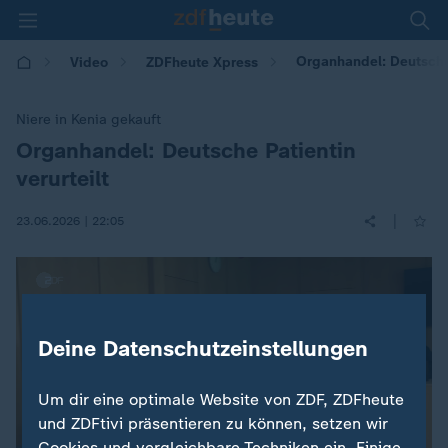
Organhandel: Deutsche 
Video
ZDFheute Xpress
Niere in Kenia gekauft
Organhandel: Deutsche Patientin
:
verurteilt
|
23.06.2026 | 22:05
Deine Datenschutzeinstellungen
Um dir eine optimale Website von ZDF, ZDFheute
und ZDFtivi präsentieren zu können, setzen wir
Cookies und vergleichbare Techniken ein. Einige