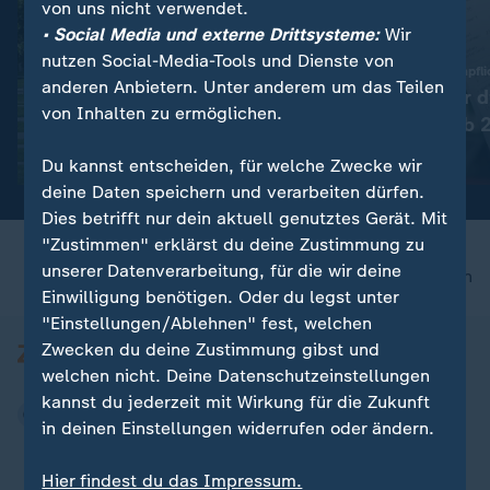
von uns nicht verwendet.
• Social Media und externe Drittsysteme:
Wir
nutzen Social-Media-Tools und Dienste von
:
Debatte über besseren Schutz
Abschaffung der Bonpfli
anderen Anbietern. Unter anderem um das Teilen
Sicherheitsrat tagt nach
Einführung der d
von Inhalten zu ermöglichen.
Drohnenvorfall
Kassenbons ab 
Video
1:24
Video
0:27
Du kannst entscheiden, für welche Zwecke wir
deine Daten speichern und verarbeiten dürfen.
Dies betrifft nur dein aktuell genutztes Gerät. Mit
"Zustimmen" erklärst du deine Zustimmung zu
unserer Datenverarbeitung, für die wir deine
nach oben
Einwilligung benötigen. Oder du legst unter
"Einstellungen/Ablehnen" fest, welchen
Zwecken du deine Zustimmung gibst und
welchen nicht. Deine Datenschutzeinstellungen
kannst du jederzeit mit Wirkung für die Zukunft
in deinen Einstellungen widerrufen oder ändern.
Hier findest du das Impressum.