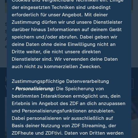
der eingesetzten Techniken sind unbedingt
erforderlich für unser Angebot. Mit deiner
Zustimmung dürfen wir und unsere Dienstleister
Sabine Fischer-Kugler hat sich 2024 in Kenia eine
darüber hinaus Informationen auf deinem Gerät
Spenderniere einsetzen lassen - vermittelt durch die
00:15
speichern und/oder abrufen. Dabei geben wir
Agentur MedLead. Wegen Organhandel wurde sie zu
deine Daten ohne deine Einwilligung nicht an
einer Geldstrafe von 6.000 Euro verurteilt.
Dritte weiter, die nicht unsere direkten
Dienstleister sind. Wir verwenden deine Daten
auch nicht zu kommerziellen Zwecken.
Kurznachrichten: Aktuelle
Zustimmungspflichtige Datenverarbeitung
Mehr
Videos
• Personalisierung:
Die Speicherung von
bestimmten Interaktionen ermöglicht uns, dein
Erlebnis im Angebot des ZDF an dich anzupassen
und Personalisierungsfunktionen anzubieten.
Dabei personalisieren wir ausschließlich auf
Basis deiner Nutzung von ZDF Streaming, der
ZDFheute und ZDFtivi. Daten von Dritten werden