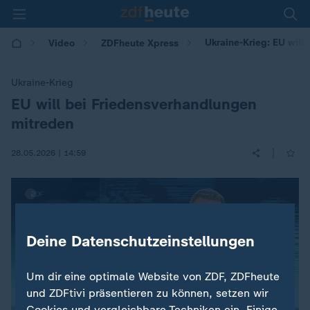
Ukraine-Krieg: EU will
Video
ZDFheute Xpress
Ukraine-Krieg
EU will bei Friedensverhandlungen
:
mitreden
|
28.05.2026 | 14:59
Deine Datenschutzeinstellungen
Um dir eine optimale Website von ZDF, ZDFheute
und ZDFtivi präsentieren zu können, setzen wir
Cookies und vergleichbare Techniken ein. Einige