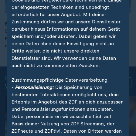
der eingesetzten Techniken sind unbedingt
erforderlich für unser Angebot. Mit deiner
Zustimmung dürfen wir und unsere Dienstleister
Bei möglichen Friedensgesprächen wollen die EU-
darüber hinaus Informationen auf deinem Gerät
Staaten mitreden, sagt EU-Außenbeauftragte Kaja
00:12
speichern und/oder abrufen. Dabei geben wir
Kallas. Dabei würde die EU stets an der an der Seite
deine Daten ohne deine Einwilligung nicht an
der Ukraine stehen.
Dritte weiter, die nicht unsere direkten
Dienstleister sind. Wir verwenden deine Daten
auch nicht zu kommerziellen Zwecken.
Kurznachrichten: Aktuelle
Zustimmungspflichtige Datenverarbeitung
Mehr
Videos
• Personalisierung:
Die Speicherung von
bestimmten Interaktionen ermöglicht uns, dein
Erlebnis im Angebot des ZDF an dich anzupassen
und Personalisierungsfunktionen anzubieten.
Dabei personalisieren wir ausschließlich auf
Basis deiner Nutzung von ZDF Streaming, der
ZDFheute und ZDFtivi. Daten von Dritten werden