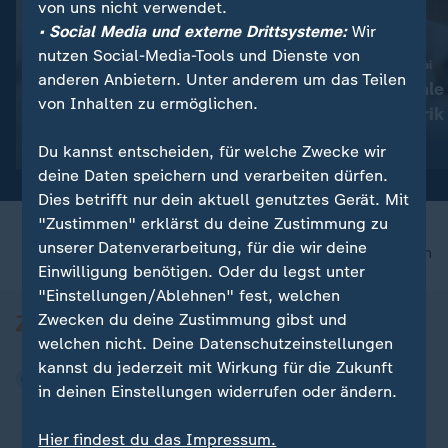
von uns nicht verwendet.
• Social Media und externe Drittsysteme:
Wir
nutzen Social-Media-Tools und Dienste von
:
:
Nachfahre von Escobars Nilpferden
Zoll-Fund in Charleroi
anderen Anbietern. Unter anderem um das Teilen
Kolumbien: Mutterloses
Belgien: Illegale
von Inhalten zu ermöglichen.
Hippo-Baby gerettet
Zigarettenfabrik
Video
0:43
Video
1:15
Du kannst entscheiden, für welche Zwecke wir
deine Daten speichern und verarbeiten dürfen.
Dies betrifft nur dein aktuell genutztes Gerät. Mit
"Zustimmen" erklärst du deine Zustimmung zu
unserer Datenverarbeitung, für die wir deine
nach oben
Einwilligung benötigen. Oder du legst unter
"Einstellungen/Ablehnen" fest, welchen
Zwecken du deine Zustimmung gibst und
welchen nicht. Deine Datenschutzeinstellungen
kannst du jederzeit mit Wirkung für die Zukunft
in deinen Einstellungen widerrufen oder ändern.
Hier findest du das Impressum.