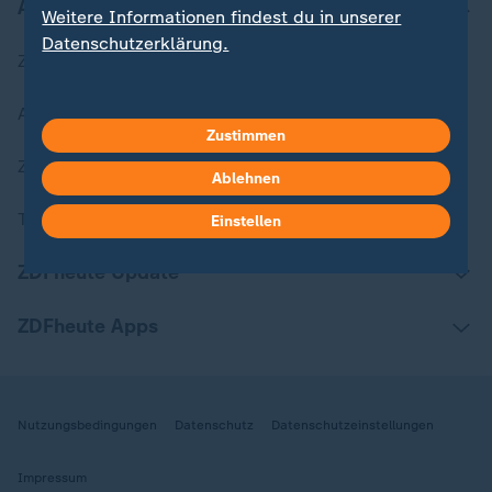
Aktuell bei ZDFheute
Weitere Informationen findest du in unserer
Datenschutzerklärung.
Zuletzt veröffentlicht
Aktuelle Sendungs-Videos
Zustimmen
ZDFheute Stories
Ablehnen
Themen im Überblick
Einstellen
ZDFheute Update
ZDFheute Apps
Nutzungsbedingungen
Datenschutz
Datenschutzeinstellungen
Impressum