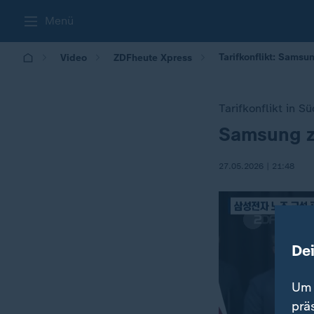
Menü
Tarifkonflikt: Samsu
Video
ZDFheute Xpress
Tarifkonflikt in S
Samsung za
:
27.05.2026 | 21:48
De
Um 
prä