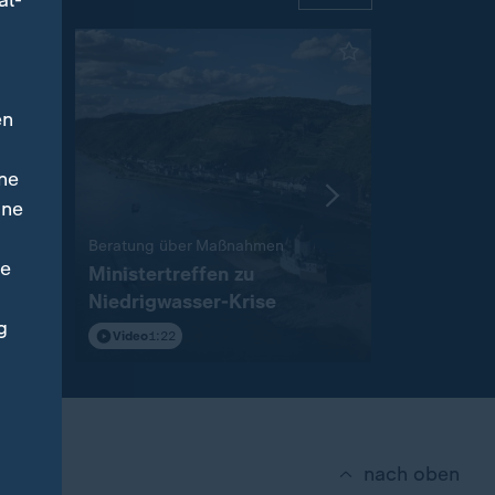
al-
en
ne
ine
:
Beratung über Maßnahmen
Rückendeck
ne
ung
Ministertreffen zu
FIFA-Spitz
Niedrigwasser-Krise
Infantino
g
Video
1:22
Video
0:22
nach oben