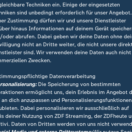
gleichbare Techniken ein. Einige der eingesetzten
hniken sind unbedingt erforderlich für unser Angebot.
ner Zustimmung dürfen wir und unsere Dienstleister
über hinaus Informationen auf deinem Gerät speicher
/oder abrufen. Dabei geben wir deine Daten ohne de
willigung nicht an Dritte weiter, die nicht unsere direk
nstleister sind. Wir verwenden deine Daten auch nicht
merziellen Zwecken.
timmungspflichtige Datenverarbeitung
ben Beschäftigte des Technologiekonzerns Samsung 
ersonalisierung:
Die Speicherung von bestimmten
ugestimmt. Der Deal beschert den Mitarbeitern in d
eraktionen ermöglicht uns, dein Erlebnis im Angebot 
chsstelliger Höhe.
 an dich anzupassen und Personalisierungsfunktionen
ubieten. Dabei personalisieren wir ausschließlich auf
is deiner Nutzung von ZDF Streaming, der ZDFheute 
tivi. Daten von Dritten werden von uns nicht verwend
 Videos