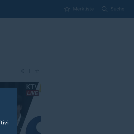
Merkliste
Suche
|
tivi