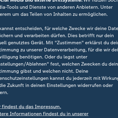
ocial Media und externe Drittsysteme:
Wir nutzen Soci
ia-Tools und Dienste von anderen Anbietern. Unter
erem um das Teilen von Inhalten zu ermöglichen.
kannst entscheiden, für welche Zwecke wir deine Dat
ichern und verarbeiten dürfen. Dies betrifft nur dein
uell genutztes Gerät. Mit "Zustimmen" erklärst du dei
timmung zu unserer Datenverarbeitung, für die wir de
willigung benötigen. Oder du legst unter
:
:
and verantwortlich?
Ärzte ohne Grenzen
nstellungen/Ablehnen" fest, welchen Zwecken du dei
ewetter zu Drohnen-
Massive Ebola-Ausbreit
timmung gibst und welchen nicht. Deine
ll
im Kongo
enschutzeinstellungen kannst du jederzeit mit Wirkun
deo
0:34
Video
0:27
 die Zukunft in deinen Einstellungen widerrufen oder
ern.
r findest du das Impressum.
tere Informationen findest du in unserer