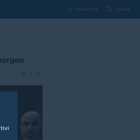
Merkliste
Suche
borgen
|
tivi