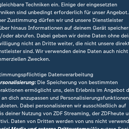
gleichbare Techniken ein. Einige der eingesetzten
hniken sind unbedingt erforderlich für unser Angebot.
ner Zustimmung dürfen wir und unsere Dienstleister
über hinaus Informationen auf deinem Gerät speicher
/oder abrufen. Dabei geben wir deine Daten ohne de
willigung nicht an Dritte weiter, die nicht unsere direk
nstleister sind. Wir verwenden deine Daten auch nicht
merziellen Zwecken.
timmungspflichtige Datenverarbeitung
azastreifen die letzte Hamas-Geisel geborgen. Die Lei
ersonalisierung:
Die Speicherung von bestimmten
ili sei identifiziert und nach Israel gebracht worden, t
eraktionen ermöglicht uns, dein Erlebnis im Angebot 
 an dich anzupassen und Personalisierungsfunktionen
ubieten. Dabei personalisieren wir ausschließlich auf
is deiner Nutzung von ZDF Streaming, der ZDFheute 
tivi. Daten von Dritten werden von uns nicht verwend
 Videos