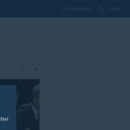
Merkliste
Suche
|
tivi