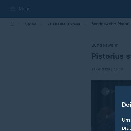
Menü
Bundeswehr: Pistoriu
Video
ZDFheute Xpress
Bundeswehr
Pistorius 
:
24.06.2026 | 13:28
De
Um 
prä