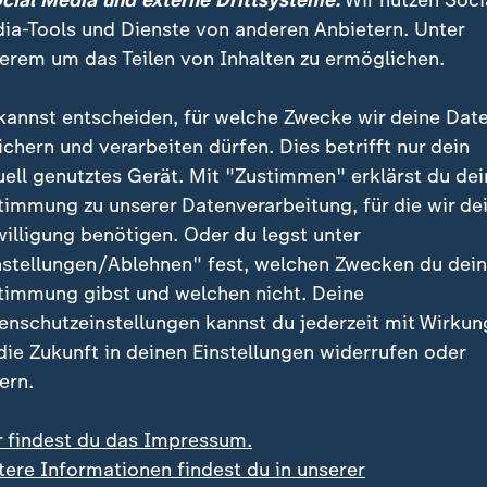
ocial Media und externe Drittsysteme:
Wir nutzen Soci
ia-Tools und Dienste von anderen Anbietern. Unter
erem um das Teilen von Inhalten zu ermöglichen.
kannst entscheiden, für welche Zwecke wir deine Dat
ichern und verarbeiten dürfen. Dies betrifft nur dein
uell genutztes Gerät. Mit "Zustimmen" erklärst du dei
timmung zu unserer Datenverarbeitung, für die wir de
willigung benötigen. Oder du legst unter
:
:
affung der Bonpflicht
Ungefährlich für Menschen
nstellungen/Ablehnen" fest, welchen Zwecken du dei
ührung der digitalen
Mehr Gottesanbeterinne
timmung gibst und welchen nicht. Deine
enbons ab 2028
Deutschland
enschutzeinstellungen kannst du jederzeit mit Wirkun
deo
0:27
Video
0:32
 die Zukunft in deinen Einstellungen widerrufen oder
ern.
r findest du das Impressum.
tere Informationen findest du in unserer