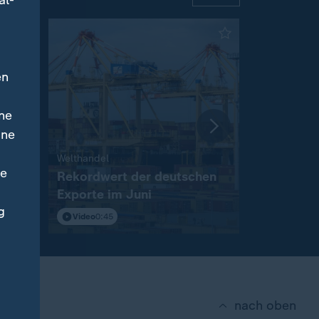
al-
en
ne
ine
:
Welthandel
Neue Zahlu
ne
n in
Rekordwert der deutschen
Amazon f
Exporte im Juni
Zahlungsd
g
Video
0:45
Video
0:19
nach oben