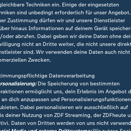
gleichbare Techniken ein. Einige der eingesetzten
hniken sind unbedingt erforderlich für unser Angebot.
ner Zustimmung dürfen wir und unsere Dienstleister
über hinaus Informationen auf deinem Gerät speicher
/oder abrufen. Dabei geben wir deine Daten ohne de
willigung nicht an Dritte weiter, die nicht unsere direk
nstleister sind. Wir verwenden deine Daten auch nicht
merziellen Zwecken.
timmungspflichtige Datenverarbeitung
gatte 126 wurde von Bundesverteidigungsminister Bor
ersonalisierung:
Die Speicherung von bestimmten
er Kostensteigerung gestoppt. Es war das größte Rüs
eraktionen ermöglicht uns, dein Erlebnis im Angebot 
der Marine.
 an dich anzupassen und Personalisierungsfunktionen
ubieten. Dabei personalisieren wir ausschließlich auf
is deiner Nutzung von ZDF Streaming, der ZDFheute 
tivi. Daten von Dritten werden von uns nicht verwend
 Videos