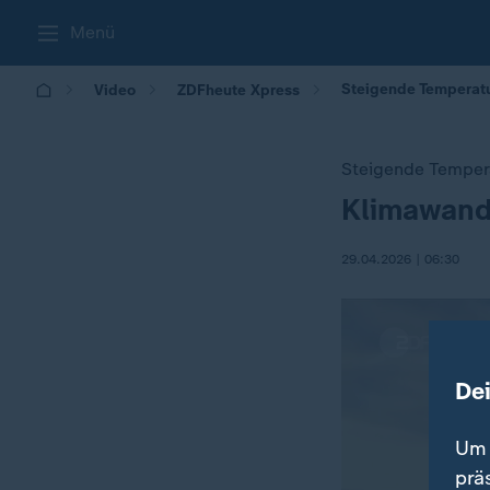
Menü
Steigende Temperatu
Video
ZDFheute Xpress
Steigende Temper
Klimawand
:
29.04.2026 | 06:30
De
Um 
prä