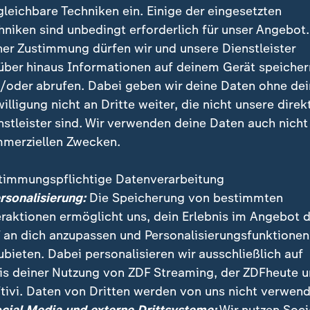
gleichbare Techniken ein. Einige der eingesetzten
hniken sind unbedingt erforderlich für unser Angebot.
ner Zustimmung dürfen wir und unsere Dienstleister
über hinaus Informationen auf deinem Gerät speicher
/oder abrufen. Dabei geben wir deine Daten ohne de
willigung nicht an Dritte weiter, die nicht unsere direk
nstleister sind. Wir verwenden deine Daten auch nicht
merziellen Zwecken.
timmungspflichtige Datenverarbeitung
cht des EU-Klimadiensts Copernikus und der Weltwet
ersonalisierung:
Die Speicherung von bestimmten
imawandel, vor allem in Europa, weiter voran. Besond
eraktionen ermöglicht uns, dein Erlebnis im Angebot 
peraturen.
 an dich anzupassen und Personalisierungsfunktionen
ubieten. Dabei personalisieren wir ausschließlich auf
is deiner Nutzung von ZDF Streaming, der ZDFheute 
tivi. Daten von Dritten werden von uns nicht verwend
 Videos