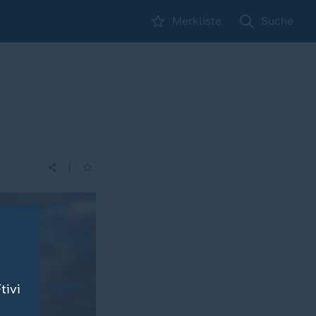
Merkliste
Suche
|
tivi