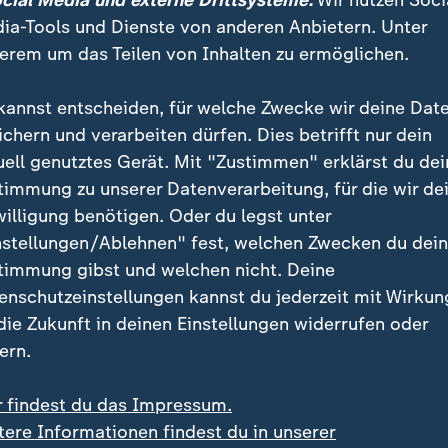
ocial Media und externe Drittsysteme:
Wir nutzen Soci
ia-Tools und Dienste von anderen Anbietern. Unter
erem um das Teilen von Inhalten zu ermöglichen.
kannst entscheiden, für welche Zwecke wir deine Dat
ichern und verarbeiten dürfen. Dies betrifft nur dein
uell genutztes Gerät. Mit "Zustimmen" erklärst du dei
timmung zu unserer Datenverarbeitung, für die wir de
willigung benötigen. Oder du legst unter
:
:
und in Charleroi
Bundestagswahl 2025
nstellungen/Ablehnen" fest, welchen Zwecken du dei
en: Illegale
BSW-Wahleinspruch blei
timmung gibst und welchen nicht. Deine
rettenfabrik entdeckt
weiter unbeantwortet
enschutzeinstellungen kannst du jederzeit mit Wirkun
deo
1:15
Video
0:30
 die Zukunft in deinen Einstellungen widerrufen oder
ern.
r findest du das Impressum.
tere Informationen findest du in unserer