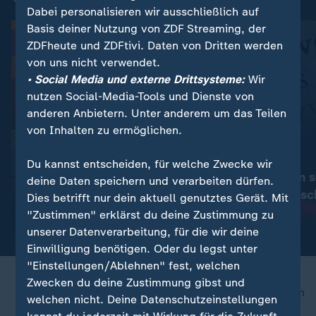
Dabei personalisieren wir ausschließlich auf
Basis deiner Nutzung von ZDF Streaming, der
ZDFheute und ZDFtivi. Daten von Dritten werden
von uns nicht verwendet.
• Social Media und externe Drittsysteme:
Wir
nutzen Social-Media-Tools und Dienste von
anderen Anbietern. Unter anderem um das Teilen
von Inhalten zu ermöglichen.
:
Verbraucher | WISO
Du kannst entscheiden, für welche Zwecke wir
Darum müssen so
Alle Ausgaben
deine Daten speichern und verarbeiten dürfen.
Unternehmen sc
Dies betrifft nur dein aktuell genutztes Gerät. Mit
:
Nachrichten | Thema
WISO - Wirtschaft erklärt
"Zustimmen" erklärst du deine Zustimmung zu
Video
10:33
unserer Datenverarbeitung, für die wir deine
Einwilligung benötigen. Oder du legst unter
"Einstellungen/Ablehnen" fest, welchen
Zwecken du deine Zustimmung gibst und
nach oben
welchen nicht. Deine Datenschutzeinstellungen