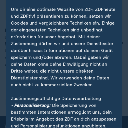
Um dir eine optimale Website von ZDF, ZDFheute
und ZDFtivi präsentieren zu können, setzen wir
Cookies und vergleichbare Techniken ein. Einige
der eingesetzten Techniken sind unbedingt
In der Schlange stehen für eine Besichtigung,
erforderlich für unser Angebot. Mit deiner
unzählige Bewerbungen schreiben - und am Ende kein
00:14
Zustimmung dürfen wir und unsere Dienstleister
Erfolg. In dieser Folge von "WISO – Wirtschaft erklärt"
darüber hinaus Informationen auf deinem Gerät
klärt ZDF-Wirtschaftsexpertin Valerie Haller, warum es
speichern und/oder abrufen. Dabei geben wir
mit dem Bau von neuem Wohnraum immer noch nicht
deine Daten ohne deine Einwilligung nicht an
voran geht.
Dritte weiter, die nicht unsere direkten
Dienstleister sind. Wir verwenden deine Daten
auch nicht zu kommerziellen Zwecken.
Thema
Zustimmungspflichtige Datenverarbeitung
Wohnungsnot
• Personalisierung:
Die Speicherung von
bestimmten Interaktionen ermöglicht uns, dein
Erlebnis im Angebot des ZDF an dich anzupassen
WISO - Wirtschaft erklärt
und Personalisierungsfunktionen anzubieten.