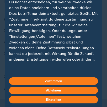
Du kannst entscheiden, für welche Zwecke wir
deine Daten speichern und verarbeiten dürfen.
Dies betrifft nur dein aktuell genutztes Gerät. Mit
Aktuell bei ZDFheute
"Zustimmen" erklärst du deine Zustimmung zu
unserer Datenverarbeitung, für die wir deine
Zuletzt veröffentlicht
Einwilligung benötigen. Oder du legst unter
"Einstellungen/Ablehnen" fest, welchen
Aktuelle Sendungs-Videos
Zwecken du deine Zustimmung gibst und
welchen nicht. Deine Datenschutzeinstellungen
ZDFheute Stories
kannst du jederzeit mit Wirkung für die Zukunft
in deinen Einstellungen widerrufen oder ändern.
Themen im Überblick
Hier findest du das Impressum.
ZDFheute Update
Weitere Informationen findest du in unserer
Zustimmen
Datenschutzerklärung.
ZDFheute Apps
Ablehnen
Einstellen