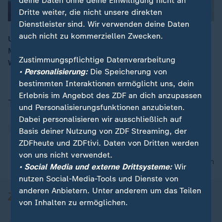
deine Daten ohne deine Einwilligung nicht an
Dritte weiter, die nicht unsere direkten
Dienstleister sind. Wir verwenden deine Daten
auch nicht zu kommerziellen Zwecken.
Unser Rentensystem steckt in einer Zwickmühle.
Müssen wir jetzt doch alle bis 70 arbeiten? Das fragt
00:15
Zustimmungspflichtige Datenverarbeitung
WISO - Wirtschaft erklärt mit Florian Neuhann.
• Personalisierung:
Die Speicherung von
bestimmten Interaktionen ermöglicht uns, dein
Erlebnis im Angebot des ZDF an dich anzupassen
Thema
und Personalisierungsfunktionen anzubieten.
Dabei personalisieren wir ausschließlich auf
Rente
Basis deiner Nutzung von ZDF Streaming, der
ZDFheute und ZDFtivi. Daten von Dritten werden
von uns nicht verwendet.
nach oben
• Social Media und externe Drittsysteme:
Wir
nutzen Social-Media-Tools und Dienste von
anderen Anbietern. Unter anderem um das Teilen
von Inhalten zu ermöglichen.