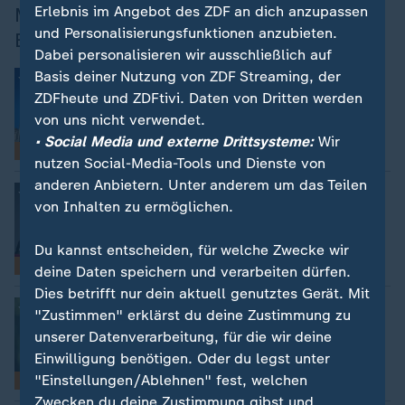
Erlebnis im Angebot des ZDF an dich anzupassen
Mehr zum TV-Duell vor der
und Personalisierungsfunktionen anzubieten.
Bundestagswahl
Dabei personalisieren wir ausschließlich auf
Basis deiner Nutzung von ZDF Streaming, der
:
News und Hintergründe
Bundestagswahl 2025
ZDFheute und ZDFtivi. Daten von Dritten werden
von uns nicht verwendet.
• Social Media und externe Drittsysteme:
Wir
Thema
nutzen Social-Media-Tools und Dienste von
anderen Anbietern. Unter anderem um das Teilen
:
News und Hintergründe
von Inhalten zu ermöglichen.
Olaf Scholz
Du kannst entscheiden, für welche Zwecke wir
Thema
deine Daten speichern und verarbeiten dürfen.
Dies betrifft nur dein aktuell genutztes Gerät. Mit
:
News und Hintergründe
"Zustimmen" erklärst du deine Zustimmung zu
Friedrich Merz
unserer Datenverarbeitung, für die wir deine
Einwilligung benötigen. Oder du legst unter
"Einstellungen/Ablehnen" fest, welchen
Thema
Zwecken du deine Zustimmung gibst und