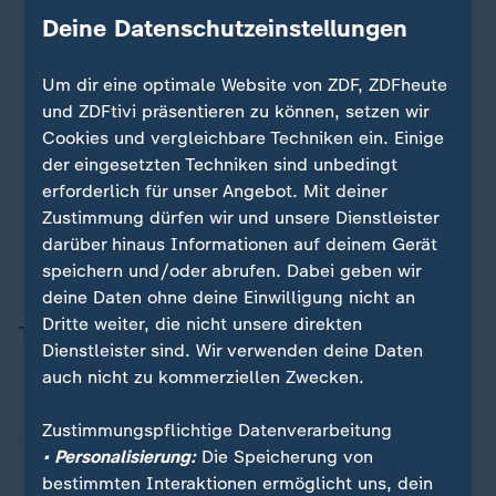
Vor der Bundestagswahl
Deine Datenschutzeinstellungen
So ist das TV-Duell Scholz gegen
:
Merz gelaufen
Um dir eine optimale Website von ZDF, ZDFheute
und ZDFtivi präsentieren zu können, setzen wir
Das TV-Duell ist vorbei. Wer hat nach 90 Minuten
Cookies und vergleichbare Techniken ein. Einige
Debatte die Nase vorn - Olaf Scholz oder Friedrich
der eingesetzten Techniken sind unbedingt
Merz? Und was ist noch wichtig? Antworten im
erforderlich für unser Angebot. Mit deiner
Liveblog.
Zustimmung dürfen wir und unsere Dienstleister
von M. Krauß, T. Schneider, K. Schubert, K. Schuster
darüber hinaus Informationen auf deinem Gerät
speichern und/oder abrufen. Dabei geben wir
deine Daten ohne deine Einwilligung nicht an
Dritte weiter, die nicht unsere direkten
Themen
Dienstleister sind. Wir verwenden deine Daten
auch nicht zu kommerziellen Zwecken.
Bundestagswahl
SPD
CDU
Olaf Scholz
Zustimmungspflichtige Datenverarbeitung
Friedrich Merz
• Personalisierung:
Die Speicherung von
bestimmten Interaktionen ermöglicht uns, dein