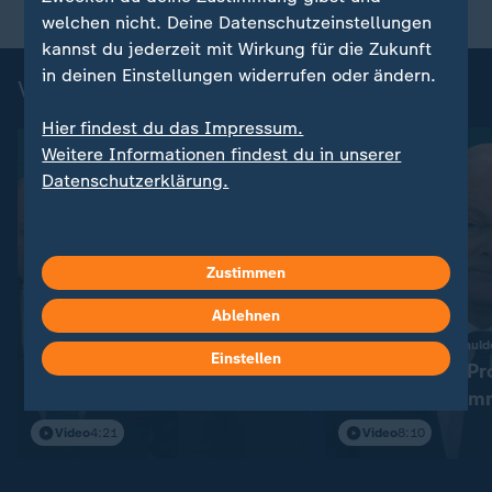
welchen nicht. Deine Datenschutzeinstellungen
kannst du jederzeit mit Wirkung für die Zukunft
in deinen Einstellungen widerrufen oder ändern.
Videos zum TV-Duell
Hier findest du das Impressum.
Weitere Informationen findest du in unserer
Datenschutzerklärung.
Zustimmen
Ablehnen
:
Koalitionsverhandlungen nach der Wahl
Bundeswehr und Schul
Einstellen
CDU und SPD sehen sich
Scholz: "Zwei Pr
beide als Sieger
eine große Num
Video
4:21
Video
8:10