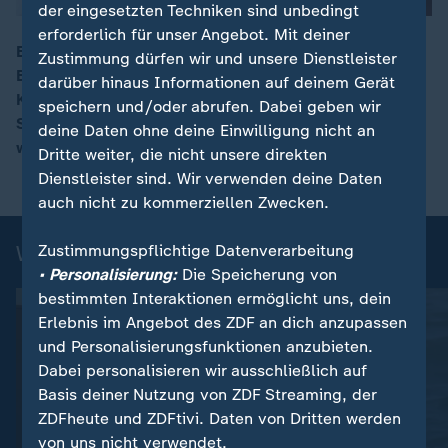
der eingesetzten Techniken sind unbedingt
erforderlich für unser Angebot. Mit deiner
Eine Altersdepression wird häufig nicht erkannt. Das
Zustimmung dürfen wir und unsere Dienstleister
Besondere daran: Hier treten vor allem Symptome wie
darüber hinaus Informationen auf deinem Gerät
00:16
Kopfschmerzen, Schwindel und Appetitlosigkeit auf.
speichern und/oder abrufen. Dabei geben wir
So kann eine Depression im höheren Alter behandelt
deine Daten ohne deine Einwilligung nicht an
werden.
Dritte weiter, die nicht unsere direkten
Dienstleister sind. Wir verwenden deine Daten
auch nicht zu kommerziellen Zwecken.
Weitere Gesundheitsthemen
Zustimmungspflichtige Datenverarbeitung
• Personalisierung:
Die Speicherung von
bestimmten Interaktionen ermöglicht uns, dein
Erlebnis im Angebot des ZDF an dich anzupassen
und Personalisierungsfunktionen anzubieten.
Dabei personalisieren wir ausschließlich auf
Basis deiner Nutzung von ZDF Streaming, der
ZDFheute und ZDFtivi. Daten von Dritten werden
von uns nicht verwendet.