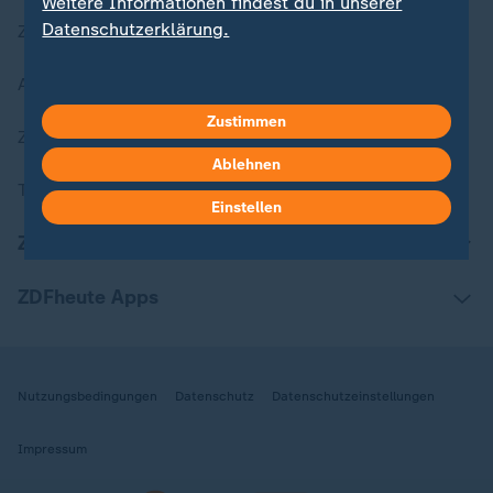
Weitere Informationen findest du in unserer
Datenschutzerklärung.
Zuletzt veröffentlicht
Aktuelle Sendungs-Videos
Zustimmen
ZDFheute Stories
Ablehnen
Themen im Überblick
Einstellen
ZDFheute Update
ZDFheute Apps
Nutzungsbedingungen
Datenschutz
Datenschutzeinstellungen
Impressum