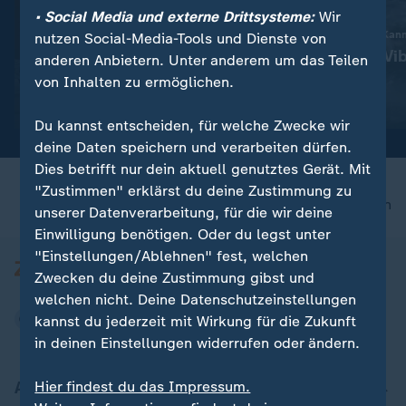
• Social Media und externe Drittsysteme:
Wir
:
Gesellschaft | Volle Kanne
Gesellschaft | Volle Kan
nutzen Social-Media-Tools und Dienste von
Piriformis-Syndrom: Wenn
Gefahr durch Vib
anderen Anbietern. Unter anderem um das Teilen
Sitzen schmerzt
der Ostsee
von Inhalten zu ermöglichen.
Video
4:53
Video
2:14
Du kannst entscheiden, für welche Zwecke wir
deine Daten speichern und verarbeiten dürfen.
Dies betrifft nur dein aktuell genutztes Gerät. Mit
"Zustimmen" erklärst du deine Zustimmung zu
nach oben
unserer Datenverarbeitung, für die wir deine
Einwilligung benötigen. Oder du legst unter
"Einstellungen/Ablehnen" fest, welchen
Zwecken du deine Zustimmung gibst und
welchen nicht. Deine Datenschutzeinstellungen
kannst du jederzeit mit Wirkung für die Zukunft
in deinen Einstellungen widerrufen oder ändern.
Hier findest du das Impressum.
Aktuell bei ZDFheute