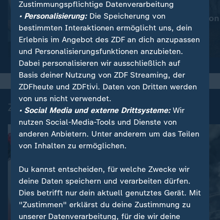
Zustimmungspflichtige Datenverarbeitung
:
Nachrichten | heute
• Personalisierung:
Die Speicherung von
Mehr Prävention
:
Wetter
bestimmten Interaktionen ermöglicht uns, dein
So wird das Wetter
Waldbrände
Erlebnis im Angebot des ZDF an dich anzupassen
Video
1:20
Video
1:32
und Personalisierungsfunktionen anzubieten.
Dabei personalisieren wir ausschließlich auf
Basis deiner Nutzung von ZDF Streaming, der
ZDFheute und ZDFtivi. Daten von Dritten werden
von uns nicht verwendet.
Zuletzt auf ZDFheute veröffentlicht
• Social Media und externe Drittsysteme:
Wir
nutzen Social-Media-Tools und Dienste von
anderen Anbietern. Unter anderem um das Teilen
von Inhalten zu ermöglichen.
Du kannst entscheiden, für welche Zwecke wir
deine Daten speichern und verarbeiten dürfen.
Dies betrifft nur dein aktuell genutztes Gerät. Mit
"Zustimmen" erklärst du deine Zustimmung zu
unserer Datenverarbeitung, für die wir deine