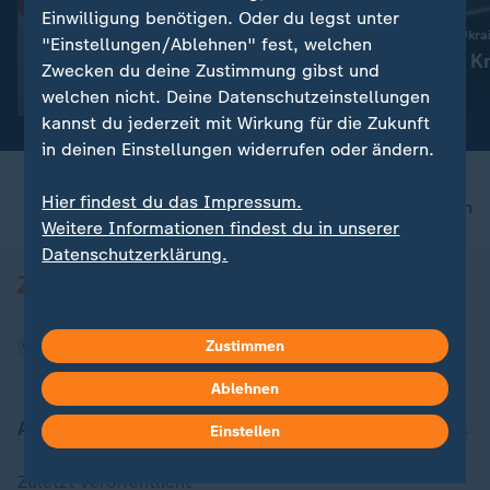
Liveblog
Einwilligung benötigen. Oder du legst unter
:
Schweizerin macht Schluss
Russland greift die Ukra
"Einstellungen/Ablehnen" fest, welchen
Alpin-Olympiasiegerin Gut-
Aktuelles zum Kr
Zwecken du deine Zustimmung gibst und
Behrami beendet Karriere
Ukraine
welchen nicht. Deine Datenschutzeinstellungen
kannst du jederzeit mit Wirkung für die Zukunft
in deinen Einstellungen widerrufen oder ändern.
Hier findest du das Impressum.
nach oben
Weitere Informationen findest du in unserer
Datenschutzerklärung.
Zustimmen
Ablehnen
Aktuell bei ZDFheute
Einstellen
Zuletzt veröffentlicht