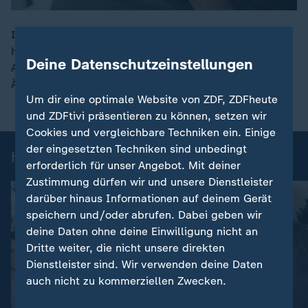
Im internationalen Vergleich gehen Deutsche ziemlich
häufig zum Arzt – müssen jedoch zugleich lange auf
00:17
Deine Datenschutzeinstellungen
Arzttermine warten. Das ist Thema auf dem Deutschen
Ärztetag in Leipzig.
Um dir eine optimale Website von ZDF, ZDFheute
und ZDFtivi präsentieren zu können, setzen wir
Cookies und vergleichbare Techniken ein. Einige
der eingesetzten Techniken sind unbedingt
heute-Nachrichten: Einzelbeiträge
erforderlich für unser Angebot. Mit deiner
Zustimmung dürfen wir und unsere Dienstleister
darüber hinaus Informationen auf deinem Gerät
speichern und/oder abrufen. Dabei geben wir
deine Daten ohne deine Einwilligung nicht an
Dritte weiter, die nicht unsere direkten
Dienstleister sind. Wir verwenden deine Daten
auch nicht zu kommerziellen Zwecken.