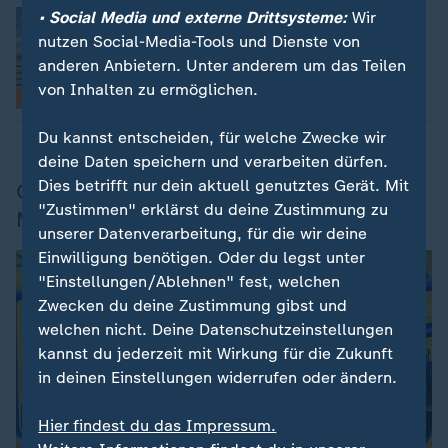
• Social Media und externe Drittsysteme:
Wir
:
US-Abschiebepolitik unter Trump
Wie ICE-Haftzentren organisiert sind
nutzen Social-Media-Tools und Dienste von
Laura Marie Mertes, Washington D.C.
anderen Anbietern. Unter anderem um das Teilen
von Inhalten zu ermöglichen.
mit Video
28:41
Analyse
Du kannst entscheiden, für welche Zwecke wir
deine Daten speichern und verarbeiten dürfen.
Dies betrifft nur dein aktuell genutztes Gerät. Mit
George Floyd und die "Black Lives
"Zustimmen" erklärst du deine Zustimmung zu
Matter"-Proteste
unserer Datenverarbeitung, für die wir deine
Einwilligung benötigen. Oder du legst unter
"Einstellungen/Ablehnen" fest, welchen
Zwecken du deine Zustimmung gibst und
welchen nicht. Deine Datenschutzeinstellungen
kannst du jederzeit mit Wirkung für die Zukunft
in deinen Einstellungen widerrufen oder ändern.
Hier findest du das Impressum.