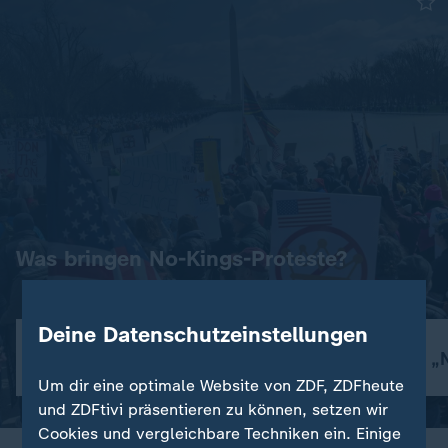
Was bringen No-Kings-Proteste?
Deine Datenschutzeinstellungen
Widerstand - auch international
Spaltung der USA
"No Kings"-Proteste: "Demokratie in Gefahr"
Die USA nach den „
Um dir eine optimale Website von ZDF, ZDFheute
und ZDFtivi präsentieren zu können, setzen wir
Cookies und vergleichbare Techniken ein. Einige