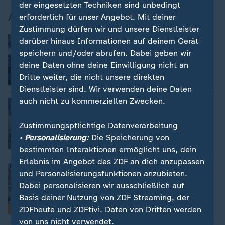
der eingesetzten Techniken sind unbedingt
Abschiebepolitik: Protest gegen ICE
erforderlich für unser Angebot. Mit deiner
Zustimmung dürfen wir und unsere Dienstleister
:
Springsteen mit Auftritt in Minneapolis
darüber hinaus Informationen auf deinem Gerät
USA: Proteste gegen ICE weiten sich
speichern und/oder abrufen. Dabei geben wir
aufs ganze Land aus
deine Daten ohne deine Einwilligung nicht an
Dritte weiter, die nicht unsere direkten
mit Video
1:43
Dienstleister sind. Wir verwenden deine Daten
auch nicht zu kommerziellen Zwecken.
:
ICE, Grenze, Visa-Stopp
Wie Trump seinen Migrationskurs in den
USA durchsetzt
Zustimmungspflichtige Datenverarbeitung
von Anna Grösch
• Personalisierung:
Die Speicherung von
mit Video
1:57
bestimmten Interaktionen ermöglicht uns, dein
Erlebnis im Angebot des ZDF an dich anzupassen
:
Uniformen, Überwachungstechnik, Waffen
und Personalisierungsfunktionen anzubieten.
So geht der US-Grenzschutz auf
Dabei personalisieren wir ausschließlich auf
Migrantenjagd
Basis deiner Nutzung von ZDF Streaming, der
von Nils Metzger
ZDFheute und ZDFtivi. Daten von Dritten werden
FAQ
mit Video
0:21
von uns nicht verwendet.