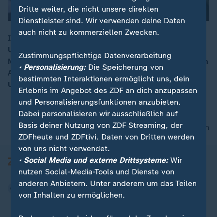
Dritte weiter, die nicht unsere direkten
Dienstleister sind. Wir verwenden deine Daten
auch nicht zu kommerziellen Zwecken.
Im Januar stürmten radikale Anhänger des damaligen
US-Präsidenten Trump das Kapitol in Washington. Fünf
00:10
Zustimmungspflichtige Datenverarbeitung
Menschen starben. Welche Rolle hat Trump bei diesem
• Personalisierung:
Die Speicherung von
Angriff gespielt? Auch darum geht es in einem
bestimmten Interaktionen ermöglicht uns, dein
Untersuchungsausschuss des Repräsentantenhauses.
Erlebnis im Angebot des ZDF an dich anzupassen
und Personalisierungsfunktionen anzubieten.
Dabei personalisieren wir ausschließlich auf
Basis deiner Nutzung von ZDF Streaming, der
nach oben
ZDFheute und ZDFtivi. Daten von Dritten werden
von uns nicht verwendet.
• Social Media und externe Drittsysteme:
Wir
nutzen Social-Media-Tools und Dienste von
anderen Anbietern. Unter anderem um das Teilen
von Inhalten zu ermöglichen.