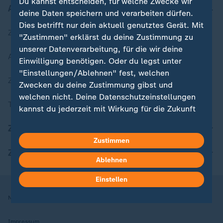
Du kannst entscheiden, für welche Zwecke wir
Aktuell bei ZDFheute
deine Daten speichern und verarbeiten dürfen.
Dies betrifft nur dein aktuell genutztes Gerät. Mit
Zuletzt veröffentlicht
"Zustimmen" erklärst du deine Zustimmung zu
unserer Datenverarbeitung, für die wir deine
Aktuelle Sendungs-Videos
Einwilligung benötigen. Oder du legst unter
"Einstellungen/Ablehnen" fest, welchen
ZDFheute Stories
Zwecken du deine Zustimmung gibst und
welchen nicht. Deine Datenschutzeinstellungen
Themen im Überblick
kannst du jederzeit mit Wirkung für die Zukunft
in deinen Einstellungen widerrufen oder ändern.
ZDFheute Update
Zustimmen
Hier findest du das Impressum.
ZDFheute Apps
Weitere Informationen findest du in unserer
Ablehnen
Datenschutzerklärung.
Einstellen
Nutzungsbedingungen
Datenschutz
Datenschutzeinstellungen
Impressum