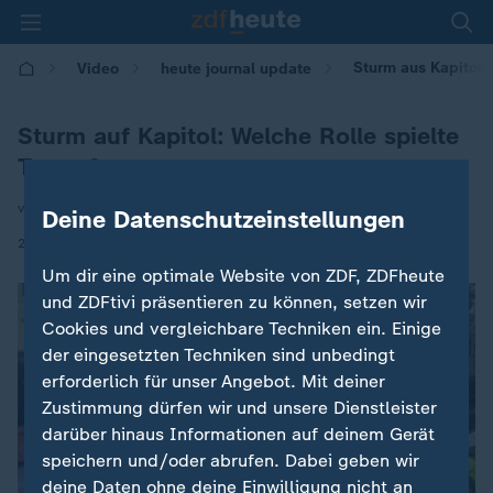
Sturm aus Kapitol:
Video
heute journal update
Sturm auf Kapitol: Welche Rolle spielte
Trump?
von Benjamin Daniel
Deine Datenschutzeinstellungen
|
28.07.2021 | 00:15
Um dir eine optimale Website von ZDF, ZDFheute
und ZDFtivi präsentieren zu können, setzen wir
Cookies und vergleichbare Techniken ein. Einige
der eingesetzten Techniken sind unbedingt
erforderlich für unser Angebot. Mit deiner
Zustimmung dürfen wir und unsere Dienstleister
darüber hinaus Informationen auf deinem Gerät
speichern und/oder abrufen. Dabei geben wir
deine Daten ohne deine Einwilligung nicht an