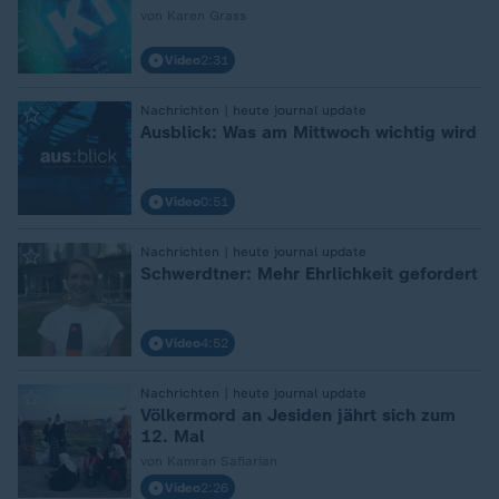
von Karen Grass
Video
2:31
:
Nachrichten | heute journal update
Ausblick: Was am Mittwoch wichtig wird
Video
0:51
:
Nachrichten | heute journal update
Schwerdtner: Mehr Ehrlichkeit gefordert
Video
4:52
:
Nachrichten | heute journal update
Völkermord an Jesiden jährt sich zum
12. Mal
von Kamran Safiarian
Video
2:26