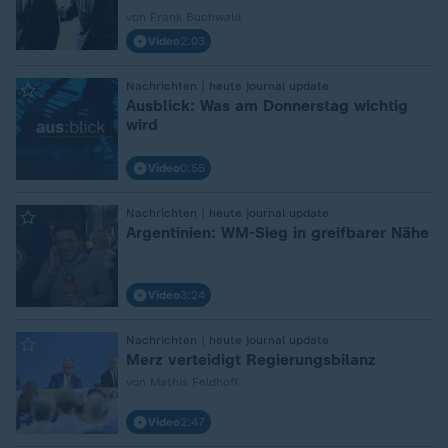
von Frank Buchwald
Video
2:03
:
Nachrichten | heute journal update
Ausblick: Was am Donnerstag wichtig
wird
Video
0:55
:
Nachrichten | heute journal update
Argentinien: WM-Sieg in greifbarer Nähe
Video
3:24
:
Nachrichten | heute journal update
Merz verteidigt Regierungsbilanz
von Mathis Feldhoff
Video
2:47