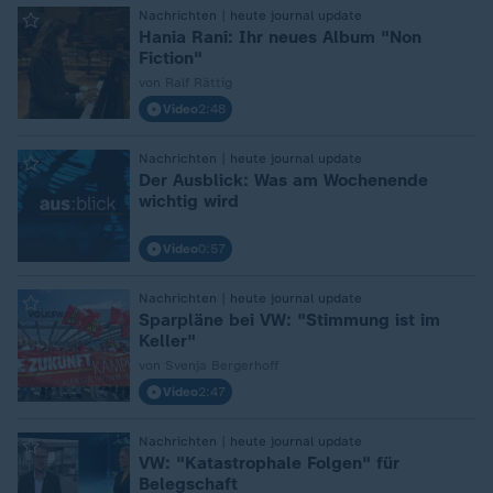
:
Nachrichten | heute journal update
Hania Rani: Ihr neues Album "Non
Fiction"
von Ralf Rättig
Video
2:48
:
Nachrichten | heute journal update
Der Ausblick: Was am Wochenende
wichtig wird
Video
0:57
:
Nachrichten | heute journal update
Sparpläne bei VW: "Stimmung ist im
Keller"
von Svenja Bergerhoff
Video
2:47
:
Nachrichten | heute journal update
VW: "Katastrophale Folgen" für
Belegschaft