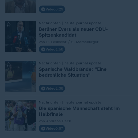
Video
3:29
:
Nachrichten | heute journal update
Berliner Evers als neuer CDU-
Spitzenkandidat
von R. Leskovar / S. Merseburger
Video
1:58
:
Nachrichten | heute journal update
Spanische Waldbrände: "Eine
bedrohliche Situation"
Video
1:38
:
Nachrichten | heute journal update
Die spanische Mannschaft steht im
Halbfinale
von Andreas Heck
Video
0:57