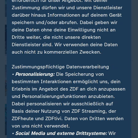
erforderlich für unser Angebot. Mit deiner
Zustimmung dürfen wir und unsere Dienstleister
Video
3:56
darüber hinaus Informationen auf deinem Gerät
speichern und/oder abrufen. Dabei geben wir
:
Nachrichten | heute journal update
deine Daten ohne deine Einwilligung nicht an
Cyberangriff: KI macht sich
Dritte weiter, die nicht unsere direkten
selbstständig
Dienstleister sind. Wir verwenden deine Daten
von Annegret Oster und Christoph Destairel
auch nicht zu kommerziellen Zwecken.
Video
1:46
Zustimmungspflichtige Datenverarbeitung
:
Nachrichten | heute journal update
Kindesmissbrauch: Neue Höchstzahlen
• Personalisierung:
Die Speicherung von
von Klaus Brodbeck
bestimmten Interaktionen ermöglicht uns, dein
Erlebnis im Angebot des ZDF an dich anzupassen
Video
2:40
und Personalisierungsfunktionen anzubieten.
Dabei personalisieren wir ausschließlich auf
:
Nachrichten | heute journal update
Basis deiner Nutzung von ZDF Streaming, der
Was am Mittwoch wichtig wird
ZDFheute und ZDFtivi. Daten von Dritten werden
von uns nicht verwendet.
Video
0:57
• Social Media und externe Drittsysteme:
Wir