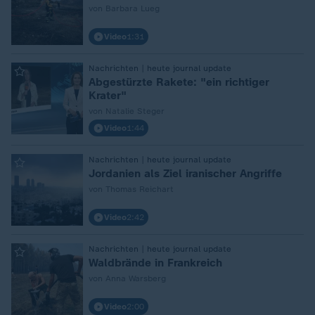
von Barbara Lueg
Video
1:31
:
Nachrichten | heute journal update
Abgestürzte Rakete: "ein richtiger
Krater"
von Natalie Steger
Video
1:44
:
Nachrichten | heute journal update
Jordanien als Ziel iranischer Angriffe
von Thomas Reichart
Video
2:42
:
Nachrichten | heute journal update
Waldbrände in Frankreich
von Anna Warsberg
Video
2:00