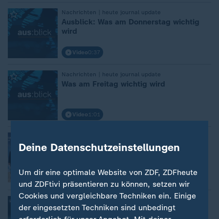
:
Nachrichten | heute journal update
Ausblick: Was am Donnerstag wichtig
wird
Video
0:37
:
Nachrichten | heute journal update
Was am Freitag wichtig wird
Video
1:01
:
Nachrichten | heute journal update
Deine Datenschutzeinstellungen
Rüstungskonzern: Neue Pulverfabrik in
Bayern
von Petra Neubauer und Benedikt Karl
Um dir eine optimale Website von ZDF, ZDFheute
Video
2:17
und ZDFtivi präsentieren zu können, setzen wir
Cookies und vergleichbare Techniken ein. Einige
:
Nachrichten | heute journal update
der eingesetzten Techniken sind unbedingt
"Gefährlich für globale Sicherheit!"