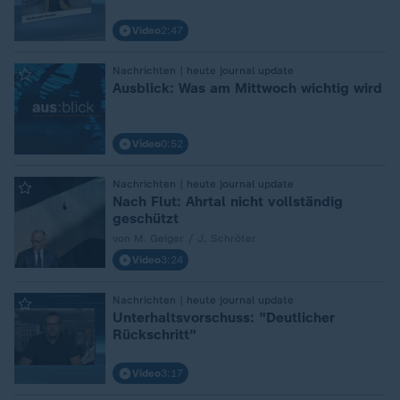
Video
2:47
:
Nachrichten | heute journal update
Ausblick: Was am Mittwoch wichtig wird
Video
0:52
:
Nachrichten | heute journal update
Nach Flut: Ahrtal nicht vollständig
geschützt
von M. Geiger / J. Schröter
Video
3:24
:
Nachrichten | heute journal update
Unterhaltsvorschuss: "Deutlicher
Rückschritt"
Video
3:17