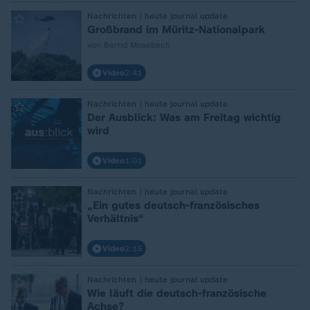
:
Nachrichten | heute journal update
Großbrand im Müritz-Nationalpark
von Bernd Mosebach
Video
2:41
:
Nachrichten | heute journal update
Der Ausblick: Was am Freitag wichtig
wird
Video
1:01
:
Nachrichten | heute journal update
„Ein gutes deutsch-französisches
Verhältnis“
Video
2:15
:
Nachrichten | heute journal update
Wie läuft die deutsch-französische
Achse?