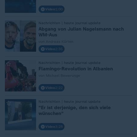
Video
1:00
:
Nachrichten | heute journal update
Abgang von Julian Nagelsmann nach
WM-Aus
von Andreas Kürten
Video
2:35
:
Nachrichten | heute journal update
Flamingo-Revolution in Albanien
von Michael Bewerunge
Video
2:22
:
Nachrichten | heute journal update
"Er ist derjenige, den sich viele
wünschen"
Video
3:28