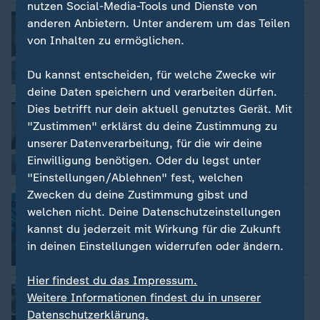
nutzen Social-Media-Tools und Dienste von
:
Nachrichten | heute journal update
anderen Anbietern. Unter anderem um das Teilen
"Wir lassen Kinder und Jugendliche
von Inhalten zu ermöglichen.
allein"
Du kannst entscheiden, für welche Zwecke wir
Video
3:08
deine Daten speichern und verarbeiten dürfen.
Dies betrifft nur dein aktuell genutztes Gerät. Mit
:
Nachrichten | heute journal update
"Man bereitet sich auf dieses Szenario
"Zustimmen" erklärst du deine Zustimmung zu
vor"
unserer Datenverarbeitung, für die wir deine
Einwilligung benötigen. Oder du legst unter
Video
2:47
"Einstellungen/Ablehnen" fest, welchen
Zwecken du deine Zustimmung gibst und
:
Nachrichten | heute journal update
welchen nicht. Deine Datenschutzeinstellungen
Der Ausblick: Was am Dienstag wichtig
wird
kannst du jederzeit mit Wirkung für die Zukunft
in deinen Einstellungen widerrufen oder ändern.
Video
0:58
Hier findest du das Impressum.
:
Nachrichten | heute journal update
Weitere Informationen findest du in unserer
Andy Burnham ist neuer britischer
Datenschutzerklärung.
Premier