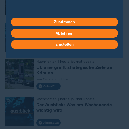
von Wolf-Christian Ulrich
Video
1:32
Zustimmen
:
Nachrichten | heute journal update
Der Ausblick: Was am Montag wichtig
Ablehnen
wird
Einstellen
Video
1:00
:
Nachrichten | heute journal update
Ukraine greift strategische Ziele auf
Krim an
von Sebastian Ehm
Video
2:11
:
Nachrichten | heute journal update
Der Ausblick: Was am Wochenende
wichtig wird
Video
0:35