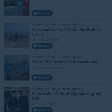
Video
4:20
:
Nachrichten | heute journal update
Nach Ansturm auf Ceuta: Großteil ist
zurück
von Anna Warsberg
Video
1:49
:
Nachrichten | heute journal update
Ebola-Virus breitet sich massiv aus
von Susann von Lojewski
Video
2:34
:
Nachrichten | heute journal update
Historischer Fußball-Olympiasieg der
DDR
von Peter Böhmer
Video
1:58