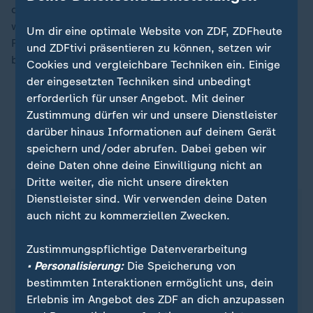
der ersten Vierschanzentournee für Frauen abgelöst
werden soll, hatte Freitag rund um den Jahreswechsel
Um dir eine optimale Website von ZDF, ZDFheute
Rang zwei hinter der derzeit überragenden Prevc
und ZDFtivi präsentieren zu können, setzen wir
belegt.
Cookies und vergleichbare Techniken ein. Einige
der eingesetzten Techniken sind unbedingt
erforderlich für unser Angebot. Mit deiner
Two Nights Tour: Prevc Gesamtsiegerin hinter
Zustimmung dürfen wir und unsere Dienstleister
Freitag
darüber hinaus Informationen auf deinem Gerät
speichern und/oder abrufen. Dabei geben wir
deine Daten ohne deine Einwilligung nicht an
ZDFsportstudio auf WhatsApp
Dritte weiter, die nicht unsere direkten
Dienstleister sind. Wir verwenden deine Daten
auch nicht zu kommerziellen Zwecken.
Zustimmungspflichtige Datenverarbeitung
• Personalisierung:
Die Speicherung von
bestimmten Interaktionen ermöglicht uns, dein
Erlebnis im Angebot des ZDF an dich anzupassen