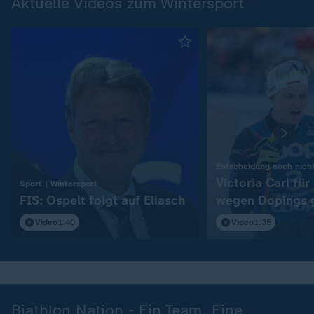
Aktuelle Videos zum Wintersport
Entscheidung noch nicht
Victoria Carl fü
:
Sport | Wintersport
FIS: Ospelt folgt auf Eliasch
wegen Dopings 
Video
1:40
Video
1:35
Biathlon Nation - Ein Team. Eine