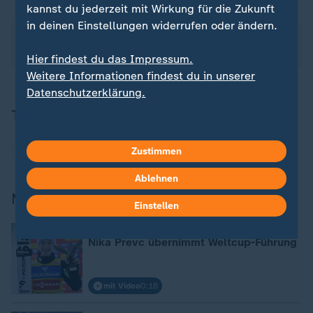
kannst du jederzeit mit Wirkung für die Zukunft
in deinen Einstellungen widerrufen oder ändern.
Über dieses Thema berichtete ZDF Sportstudio am
06.01.2026 um 06.01.2026 16:38 Uhr.
Hier findest du das Impressum.
Weitere Informationen findest du in unserer
Datenschutzerklärung.
Thema
Wintersport
Zustimmen
Ablehnen
Mehr zum Frauen-Skispringen
Einstellen
:
Skispringen - Frauen
Nika Prevc übernimmt Weltcup-Führung
mit Video
0:18