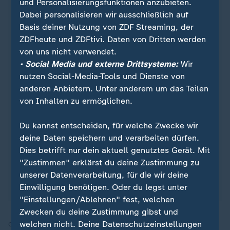
und Personalisierungsfunktionen anzubieten.
Dabei personalisieren wir ausschließlich auf
Basis deiner Nutzung von ZDF Streaming, der
ZDFheute und ZDFtivi. Daten von Dritten werden
Quelle: Reuters
von uns nicht verwendet.
• Social Media und externe Drittsysteme:
Wir
nutzen Social-Media-Tools und Dienste von
Sie wollen über Sport stets auf dem Laufenden
anderen Anbietern. Unter anderem um das Teilen
bleiben? Dann ist unser sportstudio-WhatsApp-
von Inhalten zu ermöglichen.
Channel genau das Richtige für Sie. Egal ob
morgens zum Kaffee, mittags zum Lunch oder zum
Du kannst entscheiden, für welche Zwecke wir
Feierabend - erhalten Sie
die wichtigsten News
deine Daten speichern und verarbeiten dürfen.
direkt auf Ihr Smartphone
. Melden Sie sich hier
Dies betrifft nur dein aktuell genutztes Gerät. Mit
ganz einfach für unseren WhatsApp-Channel an:
"Zustimmen" erklärst du deine Zustimmung zu
sportstudio-WhatsApp-Channel
.
unserer Datenverarbeitung, für die wir deine
Einwilligung benötigen. Oder du legst unter
"Einstellungen/Ablehnen" fest, welchen
Zwecken du deine Zustimmung gibst und
welchen nicht. Deine Datenschutzeinstellungen
Quelle:
dpa, SID