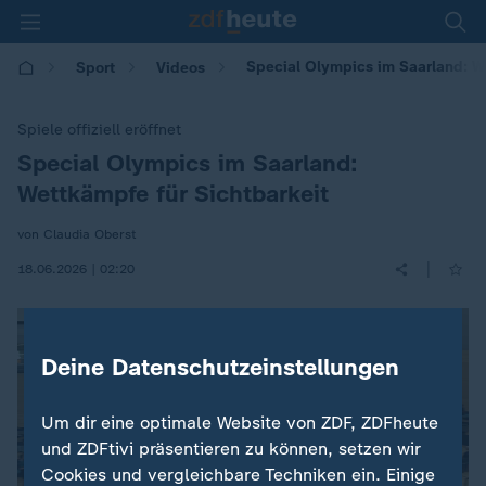
Special Olympics im Saarland: We
Sport
Videos
Spiele offiziell eröffnet
Special Olympics im Saarland:
:
Wettkämpfe für Sichtbarkeit
von Claudia Oberst
|
18.06.2026 | 02:20
Deine Datenschutzeinstellungen
Um dir eine optimale Website von ZDF, ZDFheute
und ZDFtivi präsentieren zu können, setzen wir
Cookies und vergleichbare Techniken ein. Einige