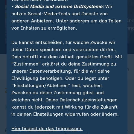
• Social Media und externe Drittsysteme:
Wir
nutzen Social-Media-Tools und Dienste von
:
:
Schwimm-EM
Schwimm-EM
Gose: "Ich bin sehr froh,
Wellbrock: "Für 
anderen Anbietern. Unter anderem um das Teilen
sehr erleichtert"
schwerste Renn
von Inhalten zu ermöglichen.
Video
1:55
Video
5:50
Du kannst entscheiden, für welche Zwecke wir
deine Daten speichern und verarbeiten dürfen.
Dies betrifft nur dein aktuell genutztes Gerät. Mit
"Zustimmen" erklärst du deine Zustimmung zu
nach oben
unserer Datenverarbeitung, für die wir deine
Einwilligung benötigen. Oder du legst unter
"Einstellungen/Ablehnen" fest, welchen
Zwecken du deine Zustimmung gibst und
welchen nicht. Deine Datenschutzeinstellungen
kannst du jederzeit mit Wirkung für die Zukunft
in deinen Einstellungen widerrufen oder ändern.
Hier findest du das Impressum.
Aktuell bei ZDFheute