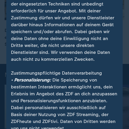
der eingesetzten Techniken sind unbedingt
erforderlich für unser Angebot. Mit deiner
Zustimmung dürfen wir und unsere Dienstleister
darüber hinaus Informationen auf deinem Gerät
Die Special Olympics im Saarland sind offiziell
speichern und/oder abrufen. Dabei geben wir
eröffnet. Bei den Wettkämpfen geht es auch um mehr
deine Daten ohne deine Einwilligung nicht an
00:16
Sichtbarkeit für die Sportlerinnen und Sportler.
Dritte weiter, die nicht unsere direkten
Dienstleister sind. Wir verwenden deine Daten
auch nicht zu kommerziellen Zwecken.
Zustimmungspflichtige Datenverarbeitung
Mehr News aus dem Sport
• Personalisierung:
Die Speicherung von
bestimmten Interaktionen ermöglicht uns, dein
Erlebnis im Angebot des ZDF an dich anzupassen
und Personalisierungsfunktionen anzubieten.
Dabei personalisieren wir ausschließlich auf
Basis deiner Nutzung von ZDF Streaming, der
ZDFheute und ZDFtivi. Daten von Dritten werden
von uns nicht verwendet.