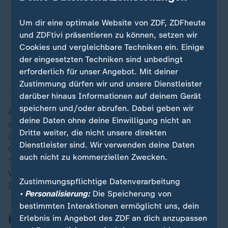
Müller verliert
Um dir eine optimale Website von ZDF, ZDFheute
Weil der Rekordspieler Thomas Müller am
und ZDFtivi präsentieren zu können, setzen wir
Saisonende gehen muss, verliert der FC Bayern
Cookies und vergleichbare Techniken ein. Einige
seinen größten Sympathieträger. Sein Abschied
der eingesetzten Techniken sind unbedingt
wird eine Zäsur weit über den Verein hinaus.
erforderlich für unser Angebot. Mit deiner
von Maik Rosner
Zustimmung dürfen wir und unsere Dienstleister
darüber hinaus Informationen auf deinem Gerät
speichern und/oder abrufen. Dabei geben wir
Auch deshalb hat ihm sein früherer Trainer
Hansi Flick
deine Daten ohne deine Einwilligung nicht an
die schönste Girlande geflochten, als er Müller sogar
Dritte weiter, die nicht unsere direkten
über den Bayern-Legenden Franz Beckenbauer und
Dienstleister sind. Wir verwenden deine Daten
Gerd Müller einstufte. Thomas Müllers Abschied sei
auch nicht zu kommerziellen Zwecken.
"vielleicht die größte Zäsur in der Geschichte dieses
Vereins", befand Flick gegenüber dem Sport-
Zustimmungspflichtige Datenverarbeitung
Informations-Dienst.
• Personalisierung:
Die Speicherung von
bestimmten Interaktionen ermöglicht uns, dein
Kompany und Eberl: Hochemotionaler
Erlebnis im Angebot des ZDF an dich anzupassen