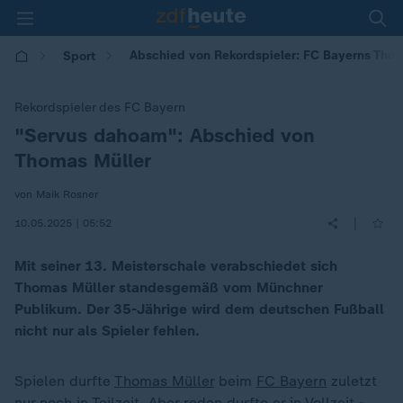
Abschied von Rekordspieler: FC Bayerns Thom
Sport
Rekordspieler des FC Bayern
"Servus dahoam": Abschied von
:
Thomas Müller
von Maik Rosner
|
10.05.2025 | 05:52
Mit seiner 13. Meisterschale verabschiedet sich
Thomas Müller standesgemäß vom Münchner
Publikum. Der 35-Jährige wird dem deutschen Fußball
nicht nur als Spieler fehlen.
Spielen durfte
Thomas Müller
beim
FC Bayern
zuletzt
nur noch in Teilzeit. Aber reden durfte er in Vollzeit -