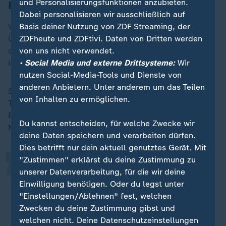
und Personalisierungsfunktionen anzubieten.
Feiertag
Dabei personalisieren wir ausschließlich auf
Basis deiner Nutzung von ZDF Streaming, der
Vielleicht lässt Kapitän Manuel Neuer bei der
ZDFheute und ZDFtivi. Daten von Dritten werden
Übergabe der Meisterschale nun Müller den Vortritt
von uns nicht verwendet.
oder nimmt sie gemeinsam mit ihm entgegen. Sicher
• Social Media und externe Drittsysteme:
Wir
ist, dass Müller von Beginn an auflaufen darf.
nutzen Social-Media-Tools und Dienste von
anderen Anbietern. Unter anderem um das Teilen
Sein letztes Heimspiel "ist ein Feiertag für alle", sagte
„
von Inhalten zu ermöglichen.
Trainer Vincent Kompany am Freitag. "Es wird für alle
Beteiligten hochemotional", ergänzte Sportvorstand
Du kannst entscheiden, für welche Zwecke wir
Max Eberl:
deine Daten speichern und verarbeiten dürfen.
Dies betrifft nur dein aktuell genutztes Gerät. Mit
"Zustimmen" erklärst du deine Zustimmung zu
Man kann sich die Zukunft gar nicht
unserer Datenverarbeitung, für die wir deine
vorstellen, wenn Thomas dann nicht
Einwilligung benötigen. Oder du legst unter
mehr im rot-weißen Trikot aufläuft.
"Einstellungen/Ablehnen" fest, welchen
Zwecken du deine Zustimmung gibst und
Bayern-Sportvorstand Max Eberl
welchen nicht. Deine Datenschutzeinstellungen