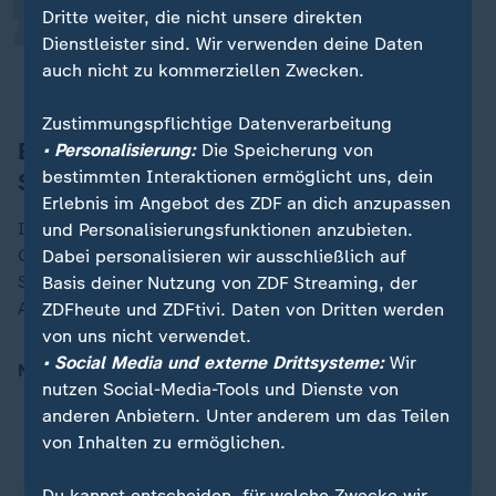
Dritte weiter, die nicht unsere direkten
Das war einfach weltklasse!
Dienstleister sind. Wir verwenden deine Daten
auch nicht zu kommerziellen Zwecken.
Stephanie Marx, Bundestrainerin Synchronschwimmen
Zustimmungspflichtige Datenverarbeitung
Erstes EM-Einzel-Gold im
• Personalisierung:
Die Speicherung von
bestimmten Interaktionen ermöglicht uns, dein
Synchronschwimmen für DSV
Erlebnis im Angebot des ZDF an dich anzupassen
In der Geschichte war es das insgesamt zweite EM-
und Personalisierungsfunktionen anzubieten.
Gold für den Deutschen Schwimm-Verband (DSV) im
Dabei personalisieren wir ausschließlich auf
Synchronschwimmen, im Vorjahr hatte das Team in der
Basis deiner Nutzung von ZDF Streaming, der
Acrobatic Routine triumphiert.
ZDFheute und ZDFtivi. Daten von Dritten werden
von uns nicht verwendet.
• Social Media und externe Drittsysteme:
Wir
Noch mehr Schwimmerfolge:
nutzen Social-Media-Tools und Dienste von
anderen Anbietern. Unter anderem um das Teilen
von Inhalten zu ermöglichen.
ZDFsportstudio auf WhatsApp
Du kannst entscheiden, für welche Zwecke wir