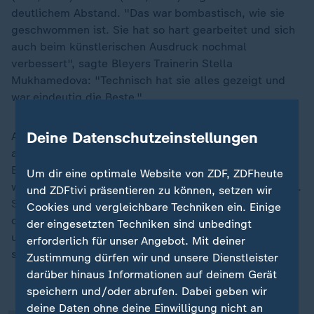
deutlichem Abstand. "Das war bombastisch, wie sie
geschwommen ist. Sie hat so hart gearbeitet und sich
auch beim künstlerischen Ausdruck nochmal
verbessert", sagte Bleyers Trainerin Stella
Mukhamedova: "Technisch hat sie alles gezeigt und
war eindeutig die Beste."
Deine Datenschutzeinstellungen
Auch Bundestrainerin Stephanie Marx lobte Bleyer, die
am Montag mit ihrer Bochumer Partnerin Amélie
Blumenthal Haz Vierte im Duett geworden war. "Das
Um dir eine optimale Website von ZDF, ZDFheute
war ein super starker und souveräner Auftritt von Klara.
und ZDFtivi präsentieren zu können, setzen wir
Stella und Klara haben mit der höchsten Schwierigkeit
Cookies und vergleichbare Techniken ein. Einige
des gesamten Starterinnenfeldes die Marke gesetzt
der eingesetzten Techniken sind unbedingt
„
und verdient den Titel als Europameisterin errungen",
erforderlich für unser Angebot. Mit deiner
sagte Marx:
Zustimmung dürfen wir und unsere Dienstleister
darüber hinaus Informationen auf deinem Gerät
speichern und/oder abrufen. Dabei geben wir
deine Daten ohne deine Einwilligung nicht an