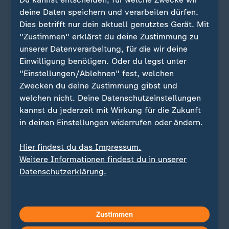
deine Daten speichern und verarbeiten dürfen.
Dies betrifft nur dein aktuell genutztes Gerät. Mit
"Zustimmen" erklärst du deine Zustimmung zu
unserer Datenverarbeitung, für die wir deine
Einwilligung benötigen. Oder du legst unter
"Einstellungen/Ablehnen" fest, welchen
Zwecken du deine Zustimmung gibst und
welchen nicht. Deine Datenschutzeinstellungen
kannst du jederzeit mit Wirkung für die Zukunft
in deinen Einstellungen widerrufen oder ändern.
Quelle: Reuters
Hier findest du das Impressum.
Weitere Informationen findest du in unserer
Datenschutzerklärung.
Sie wollen über Sport stets auf dem Laufenden
bleiben? Dann ist unser sportstudio-WhatsApp-
Channel genau das Richtige für Sie. Egal ob
morgens zum Kaffee, mittags zum Lunch oder zum
Zustimmen
Feierabend - erhalten Sie
die wichtigsten News