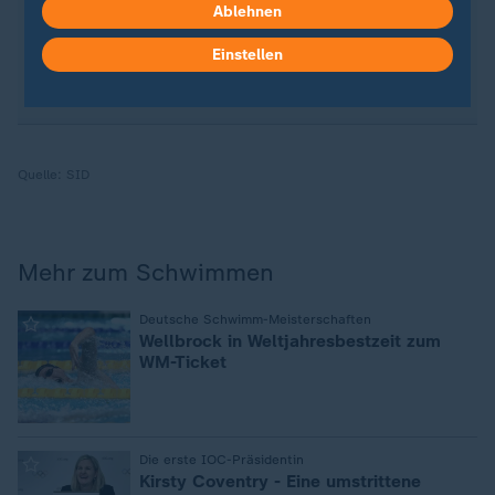
direkt auf Ihr Smartphone
Ablehnen
. Melden Sie sich hier
ganz einfach für unseren WhatsApp-Channel an:
Einstellen
sportstudio-WhatsApp-Channel
.
Quelle:
SID
Mehr zum Schwimmen
:
Deutsche Schwimm-Meisterschaften
Wellbrock in Weltjahresbestzeit zum
WM-Ticket
:
Die erste IOC-Präsidentin
Kirsty Coventry - Eine umstrittene