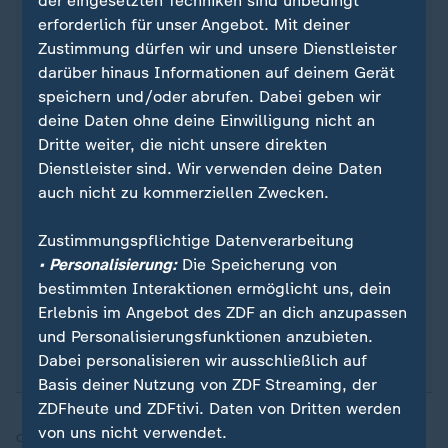
der eingesetzten Techniken sind unbedingt
erforderlich für unser Angebot. Mit deiner
Zustimmung dürfen wir und unsere Dienstleister
darüber hinaus Informationen auf deinem Gerät
Quelle: Reuters
speichern und/oder abrufen. Dabei geben wir
deine Daten ohne deine Einwilligung nicht an
Dritte weiter, die nicht unsere direkten
Dienstleister sind. Wir verwenden deine Daten
Sie wollen über Sport stets auf dem Laufenden
auch nicht zu kommerziellen Zwecken.
bleiben? Dann ist unser sportstudio-WhatsApp-
Channel genau das Richtige für Sie. Egal ob
Zustimmungspflichtige Datenverarbeitung
morgens zum Kaffee, mittags zum Lunch oder zum
• Personalisierung:
Die Speicherung von
Feierabend - erhalten Sie
die wichtigsten News
bestimmten Interaktionen ermöglicht uns, dein
direkt auf Ihr Smartphone
. Melden Sie sich hier
Erlebnis im Angebot des ZDF an dich anzupassen
ganz einfach für unseren WhatsApp-Channel an:
und Personalisierungsfunktionen anzubieten.
sportstudio-WhatsApp-Channel
.
Dabei personalisieren wir ausschließlich auf
Basis deiner Nutzung von ZDF Streaming, der
ZDFheute und ZDFtivi. Daten von Dritten werden
von uns nicht verwendet.
Quelle:
SID