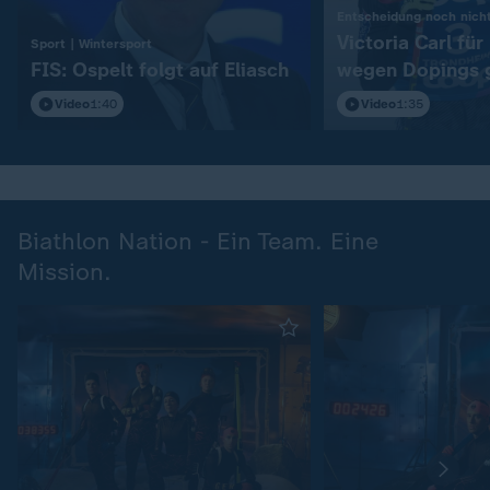
Entscheidung noch nicht
Victoria Carl fü
:
Sport | Wintersport
FIS: Ospelt folgt auf Eliasch
wegen Dopings 
Video
1:40
Video
1:35
Biathlon Nation - Ein Team. Eine
Mission.