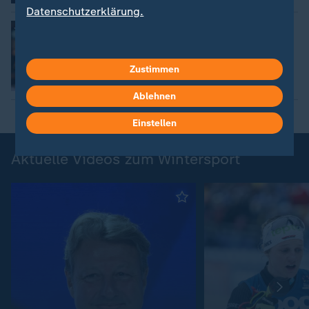
Datenschutzerklärung.
:
Sendung verpasst?
Wintersport im relive
Zustimmen
Ablehnen
Einstellen
Aktuelle Videos zum Wintersport