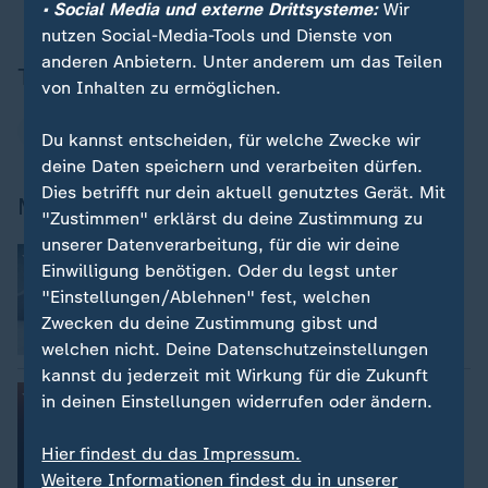
• Social Media und externe Drittsysteme:
Wir
nutzen Social-Media-Tools und Dienste von
anderen Anbietern. Unter anderem um das Teilen
Thema
von Inhalten zu ermöglichen.
Wintersport
Du kannst entscheiden, für welche Zwecke wir
deine Daten speichern und verarbeiten dürfen.
Dies betrifft nur dein aktuell genutztes Gerät. Mit
Mehr Wintersport
"Zustimmen" erklärst du deine Zustimmung zu
unserer Datenverarbeitung, für die wir deine
:
Wintersport
Einwilligung benötigen. Oder du legst unter
Videos, Livestreams, Ticker, Zeitplan
"Einstellungen/Ablehnen" fest, welchen
Zwecken du deine Zustimmung gibst und
welchen nicht. Deine Datenschutzeinstellungen
kannst du jederzeit mit Wirkung für die Zukunft
:
Verfolgen Sie Events live
in deinen Einstellungen widerrufen oder ändern.
Wintersport im Livestream
Hier findest du das Impressum.
Weitere Informationen findest du in unserer