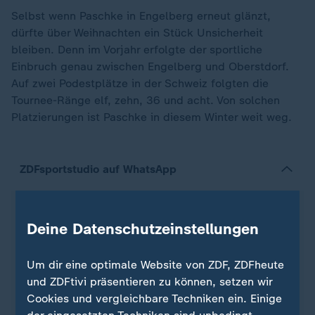
Selbst wenn Paschke in Engelberg erneut glänzt,
dürfte über Weihnachten ein Stück Unsicherheit
bleiben. Denn im Vorjahr erfolgte der sportliche
Einbruch genau zwischen Engelberg und Oberstdorf.
Auf zwei Podestplätze in der Schweiz folgten die
Tournee-Ränge elf, zehn, 36 und acht. Von solchen
Platzierungen ist Paschke in diesem Winter weit weg.
ZDFsportstudio auf WhatsApp
Deine Datenschutzeinstellungen
Um dir eine optimale Website von ZDF, ZDFheute
und ZDFtivi präsentieren zu können, setzen wir
Cookies und vergleichbare Techniken ein. Einige