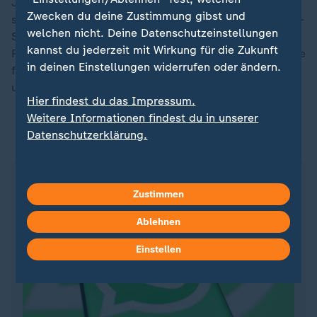
Johansson werden daraufhin ebenfalls suspendiert -
Zwecken du deine Zustimmung gibst und
sie hatten kurz zuvor noch am Training für das Raw-Air-
welchen nicht. Deine Datenschutzeinstellungen
Springen in Oslo teilgenommen. Auf Nachfrage teilt
kannst du jederzeit mit Wirkung für die Zukunft
Renndirektor Sandro Pertile mit, dass es Anhaltspunkte
in deinen Einstellungen widerrufen oder ändern.
für andere Manipulationen als das bereits bei Lindvik
und Forfang nachgewiesene steife Band gebe.
Hier findest du das Impressum.
Weitere Informationen findest du in unserer
Datenschutzerklärung.
ZDFsportstudio auf WhatsApp
Zustimmen
Ablehnen
Einstellen