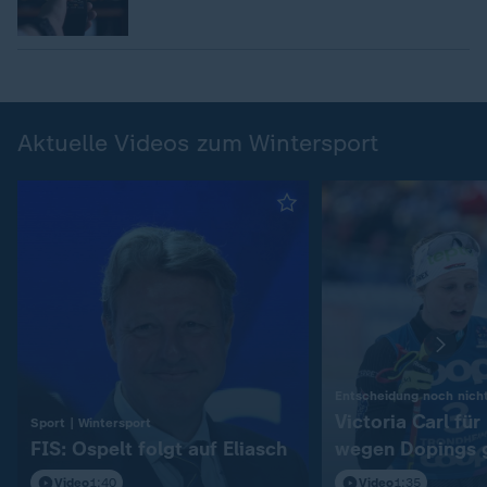
Aktuelle Videos zum Wintersport
Entscheidung noch nicht
Victoria Carl fü
:
Sport | Wintersport
FIS: Ospelt folgt auf Eliasch
wegen Dopings 
Video
1:40
Video
1:35