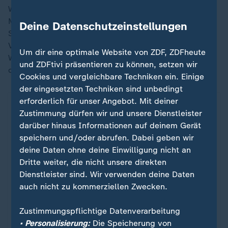
Wettkämpfen aus. Zugleich wird bekannt, dass die
Material-Regeln drastisch verschärft werden. Jeder
Deine Datenschutzeinstellungen
Springer hat bis Saisonende nur noch einen Anzug zur
Verfügung, den die FIS 30 Minuten vor den
Um dir eine optimale Website von ZDF, ZDFheute
Wettkämpfen zur Verfügung stellt und 30 Minuten
und ZDFtivi präsentieren zu können, setzen wir
danach wieder einzieht.
Cookies und vergleichbare Techniken ein. Einige
der eingesetzten Techniken sind unbedingt
erforderlich für unser Angebot. Mit deiner
Zustimmung dürfen wir und unsere Dienstleister
darüber hinaus Informationen auf deinem Gerät
speichern und/oder abrufen. Dabei geben wir
deine Daten ohne deine Einwilligung nicht an
Dritte weiter, die nicht unsere direkten
Dienstleister sind. Wir verwenden deine Daten
auch nicht zu kommerziellen Zwecken.
Zustimmungspflichtige Datenverarbeitung
• Personalisierung:
Die Speicherung von
Sport