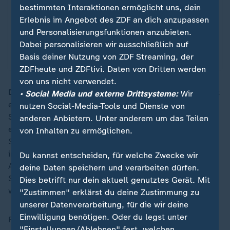
Wintersport - Saison 2025/26
:
bestimmten Interaktionen ermöglicht uns, dein
Erlebnis im Angebot des ZDF an dich anzupassen
Ob Biathlon, Skispringen oder Ski Alpin: Highlight-
und Personalisierungsfunktionen anzubieten.
Videos, Livestreams, Liveticker, Zeitplan und
Dabei personalisieren wir ausschließlich auf
Ergebnisse.
Basis deiner Nutzung von ZDF Streaming, der
ZDFheute und ZDFtivi. Daten von Dritten werden
von uns nicht verwendet.
Donnerstag, 13. März:
Am Holmenkollen von Oslo gibt
• Social Media und externe Drittsysteme:
Wir
es die erste Pressekonferenz der FIS nach dem
nutzen Social-Media-Tools und Dienste von
Skandal. Es wird mitgeteilt, dass in den am Dienstag
anderen Anbietern. Unter anderem um das Teilen
eingezogenen WM-Sprunganzügen der norwegischen
von Inhalten zu ermöglichen.
Skispringerinnen und des Kombinierer-Teams keine
irregulären Veränderungen gefunden worden seien.
Du kannst entscheiden, für welche Zwecke wir
Anders sieht das bei den Anzügen der norwegischen
deine Daten speichern und verarbeiten dürfen.
Skisprung-Männer aus, wo sich Verdachtsmomente für
Dies betrifft nur dein aktuell genutztes Gerät. Mit
weitere Manipulationen finden.
"Zustimmen" erklärst du deine Zustimmung zu
unserer Datenverarbeitung, für die wir deine
Einwilligung benötigen. Oder du legst unter
Robin Pedersen, Kristoffer Eriksen Sundal und Robert
"Einstellungen/Ablehnen" fest, welchen