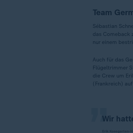
Team Germ
Sébastian Schnei
das Comeback zu
nur einem bestri
Auch für das Ge
Flügeltrimmer St
„
die Crew um Eri
(Frankreich) au
Wir hatt
Erik Kosegarten-H