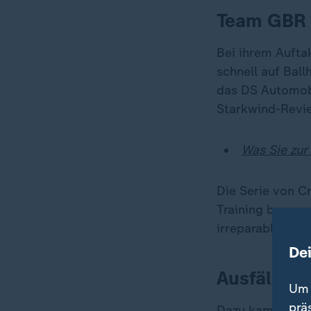
Team GBR s
Bei ihrem Aufta
schnell auf Bal
das DS Automobi
Starkwind-Revie
Was Sie zur
Die Serie von C
Training begonn
irreparablem Br
De
Ausfälle u
Um 
prä
Dazu kamen Verl