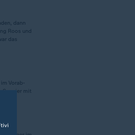
nden, dann
ing Roos und
war das
 im Vorab-
e Spanier mit
tivi
is Draper im