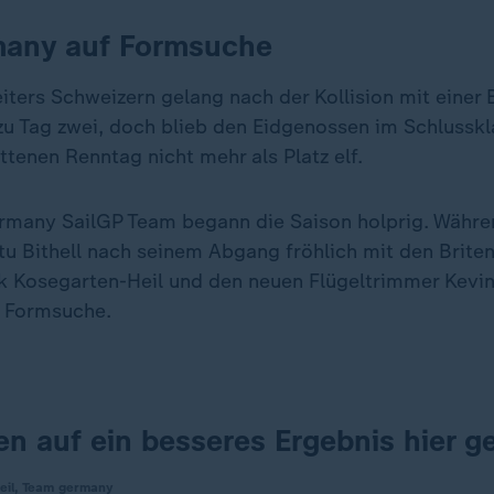
any auf Formsuche
ters Schweizern gelang nach der Kollision mit einer B
 Tag zwei, doch blieb den Eidgenossen im Schlussk
ttenen Renntag nicht mehr als Platz elf.
rmany SailGP Team begann die Saison holprig. Währe
u Bithell nach seinem Abgang fröhlich mit den Briten
k Kosegarten-Heil und den neuen Flügeltrimmer Kevi
f Formsuche.
en auf ein besseres Ergebnis hier ge
eil, Team germany