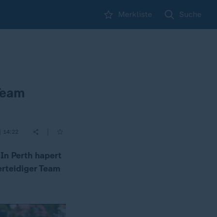
Merkliste
Suche
Team
|
| 14:22
In Perth hapert
erteidiger Team