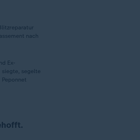
litzreparatur
lassement nach
nd Ex-
 siegte, segelte
n Peponnet
hofft.