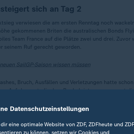
teigert sich an Tag 2
ktsieg verwiesen die am ersten Renntag noch wackel
lhöhe gekommenen Briten die australischen Bonds Fly
les Team France auf die Plätze zwei und drei. Zuvor 
r seinem Ruf gerecht geworden.
 neuen SailGP-Saison wissen müssen
rashes, Bruch, Ausfällen und Verletzungen hatte schon
en. Auf der australischen Buckelpiste waren zuerst di
uch ausgeschieden, konnten erst gar nicht antreten.
ine Datenschutzeinstellungen
nd Verletzungen
dir eine optimale Website von ZDF, ZDFheute und ZDF
sentieren zu können, setzen wir Cookies und
etzungen wie zu nähende Schnitte im Gesicht von Chr