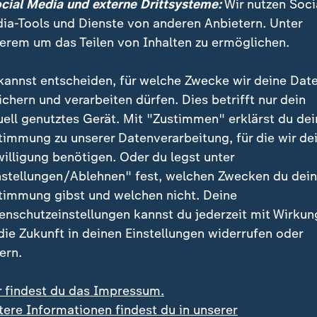
atten auch Leute mit fünf, sechs Ja
ocial Media und externe Drittsysteme:
Wir nutzen Soci
g stark zu kämpfen. Er hatte nur zw
ia-Tools und Dienste von anderen Anbietern. Unter
erem um das Teilen von Inhalten zu ermöglichen.
 kann nur ein Glenn Ashby. Wir sin
h mit Platz zwei.
kannst entscheiden, für welche Zwecke wir deine Dat
ichern und verarbeiten dürfen. Dies betrifft nur dein
ler
uell genutztes Gerät. Mit "Zustimmen" erklärst du dei
timmung zu unserer Datenverarbeitung, für die wir de
willigung benötigen. Oder du legst unter
nstellungen/Ablehnen" fest, welchen Zwecken du dei
timmung gibst und welchen nicht. Deine
enschutzeinstellungen kannst du jederzeit mit Wirkun
 die Zukunft in deinen Einstellungen widerrufen oder
ern.
r findest du das Impressum.
tere Informationen findest du in unserer