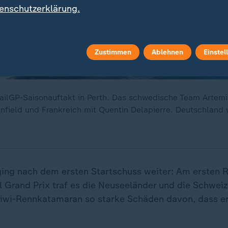
enschutzerklärung.
Zustimmen
Ablehnen
Einstel
ilGP-Saisonauftakt in Perth. Das schwedische Team Artemis
nfield und Frankreich mit Quentin Delapierre. Deutschland 
ging nach dem ersten Startschuss weiter: Am ersten 
l Grand Prix traf es die Neuseeländer und die Schweiz
Kiwi-Rennkatamaran so starke Schäden davon, dass er