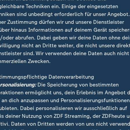
gleichbare Techniken ein. Einige der eingesetzten
am Artemis Racing. Der erfahrene Flügeltrimmer war 
hniken sind unbedingt erforderlich für unser Angebot.
von enormen G-Kräften mit dem Gesicht voran aufs 
ner Zustimmung dürfen wir und unsere Dienstleister
mpfen katapultiert worden.
über hinaus Informationen auf deinem Gerät speicher
/oder abrufen. Dabei geben wir deine Daten ohne de
lying Roos musste Top-Flügeltrimmer Iain Jensen nac
willigung nicht an Dritte weiter, die nicht unsere direk
ersetzt werden. Spontan kam Foiling-Legende Glenn A
nstleister sind. Wir verwenden deine Daten auch nicht
 olympische Silbermedaillengewinner und America’s
merziellen Zwecken.
m Stand starke Dienste.
timmungspflichtige Datenverarbeitung
 für Neuseeland
ersonalisierung:
Die Speicherung von bestimmten
eraktionen ermöglicht uns, dein Erlebnis im Angebot 
eger und Fahrer Tom Slingsby zollte dem prominente
 an dich anzupassen und Personalisierungsfunktionen
t in diesen Bedingungen einen so guten Job gemacht!
ubieten. Dabei personalisieren wir ausschließlich auf
is deiner Nutzung von ZDF Streaming, der ZDFheute 
tivi. Daten von Dritten werden von uns nicht verwend