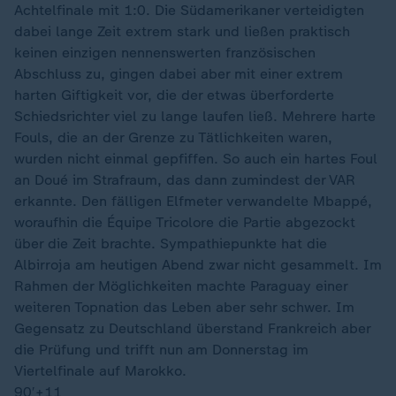
Achtelfinale mit 1:0. Die Südamerikaner verteidigten
dabei lange Zeit extrem stark und ließen praktisch
keinen einzigen nennenswerten französischen
Abschluss zu, gingen dabei aber mit einer extrem
harten Giftigkeit vor, die der etwas überforderte
Schiedsrichter viel zu lange laufen ließ. Mehrere harte
Fouls, die an der Grenze zu Tätlichkeiten waren,
wurden nicht einmal gepfiffen. So auch ein hartes Foul
an Doué im Strafraum, das dann zumindest der VAR
erkannte. Den fälligen Elfmeter verwandelte Mbappé,
woraufhin die Équipe Tricolore die Partie abgezockt
über die Zeit brachte. Sympathiepunkte hat die
Albirroja am heutigen Abend zwar nicht gesammelt. Im
Rahmen der Möglichkeiten machte Paraguay einer
weiteren Topnation das Leben aber sehr schwer. Im
Gegensatz zu Deutschland überstand Frankreich aber
die Prüfung und trifft nun am Donnerstag im
Viertelfinale auf Marokko.
90′
+11