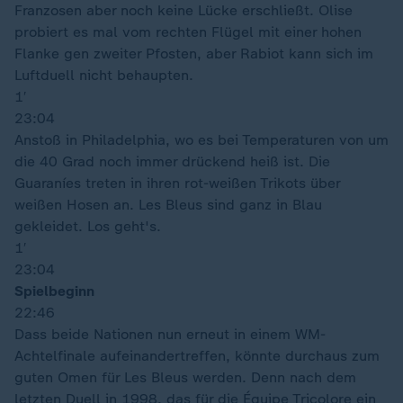
Franzosen aber noch keine Lücke erschließt. Olise
probiert es mal vom rechten Flügel mit einer hohen
Flanke gen zweiter Pfosten, aber Rabiot kann sich im
Luftduell nicht behaupten.
1′
23:04
Anstoß in Philadelphia, wo es bei Temperaturen von um
die 40 Grad noch immer drückend heiß ist. Die
Guaraníes treten in ihren rot-weißen Trikots über
weißen Hosen an. Les Bleus sind ganz in Blau
gekleidet. Los geht's.
1′
23:04
Spielbeginn
22:46
Dass beide Nationen nun erneut in einem WM-
Achtelfinale aufeinandertreffen, könnte durchaus zum
guten Omen für Les Bleus werden. Denn nach dem
letzten Duell in 1998, das für die Équipe Tricolore ein