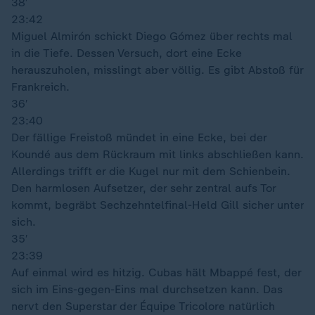
38′
23:42
Miguel Almirón schickt Diego Gómez über rechts mal
in die Tiefe. Dessen Versuch, dort eine Ecke
herauszuholen, misslingt aber völlig. Es gibt Abstoß für
Frankreich.
36′
23:40
Der fällige Freistoß mündet in eine Ecke, bei der
Koundé aus dem Rückraum mit links abschließen kann.
Allerdings trifft er die Kugel nur mit dem Schienbein.
Den harmlosen Aufsetzer, der sehr zentral aufs Tor
kommt, begräbt Sechzehntelfinal-Held Gill sicher unter
sich.
35′
23:39
Auf einmal wird es hitzig. Cubas hält Mbappé fest, der
sich im Eins-gegen-Eins mal durchsetzen kann. Das
nervt den Superstar der Équipe Tricolore natürlich