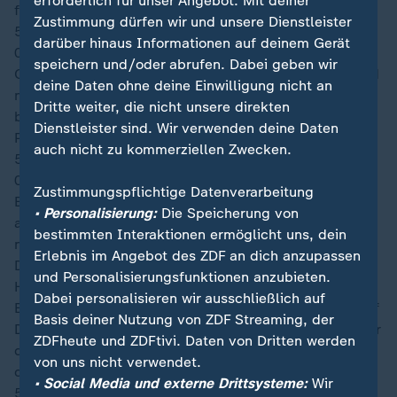
erforderlich für unser Angebot. Mit deiner
fällige Eckstoß bringt daraufhin nichts weiter ein.
Zustimmung dürfen wir und unsere Dienstleister
54′
darüber hinaus Informationen auf deinem Gerät
00:17
speichern und/oder abrufen. Dabei geben wir
Orlando Gill - im Elfmeterschießen gegen Deutschland
deine Daten ohne deine Einwilligung nicht an
noch der gefeierte Held - muss auf dem Feld
Dritte weiter, die nicht unsere direkten
behandelt werden, kann nun aber weitermachen. Die
Dienstleister sind. Wir verwenden deine Daten
Partie wird fortgesetzt.
auch nicht zu kommerziellen Zwecken.
52′
00:17
Zustimmungspflichtige Datenverarbeitung
Bei einem langen Schlag nach vorne von Maignan ist
• Personalisierung:
Die Speicherung von
auf einmal Mbappé durch, der in allerletzter Sekunde
bestimmten Interaktionen ermöglicht uns, dein
noch von Cáceres gestoppt wird, der zur Ecke blockt.
Erlebnis im Angebot des ZDF an dich anzupassen
Daraufhin reklamieren die Paraguayer vehement ein
und Personalisierungsfunktionen anzubieten.
Handspiel von Mbappé, was Frankreich nutzt, um die
Dabei personalisieren wir ausschließlich auf
Ecke rasch auszuführen. Das flache Zuspiel kommt auf
Basis deiner Nutzung von ZDF Streaming, der
Dembélé, der aus spitzem Winkel draufhält, jedoch nur
ZDFheute und ZDFtivi. Daten von Dritten werden
das Außennetz trifft. Dabei landet er unglücklich auf
von uns nicht verwendet.
dem herauslaufenden Keeper Gill.
• Social Media und externe Drittsysteme:
Wir
51′