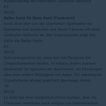
Auswechslung bei Frankreich: Ousmane Dembélé
81′
00:45
Gelbe Karte für Manu Koné (Frankreich)
Koné lässt sich von der überharten Spielweise der
Guaraníes mal anstecken und räumt Cáceres mit einer
rustikalen Grätsche ab. Der Unparteiische zeigt ihm
dafür die Gelbe Karte.
81′
00:45
Sehr unangenehm ist, dass sich bei Paraguay die
Unsportlichkeiten häufen. In nahezu jedem zweiten
Zweikampf ist irgendwo ein Nachtreten, ein Ellenbogen
oder eine andere Nickligkeit mit dabei. Der usbekische
Unparteiische ahndet praktisch überhaupt nichts.
79′
00:44
La Albirroja wird tatsächlich etwas mutiger, aber die
Franzosen verstehen auch einiges von Defensivarbeit.