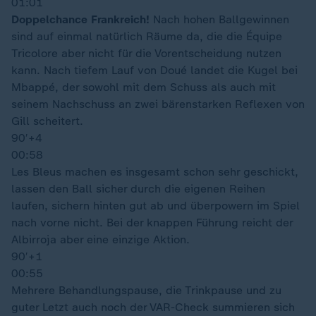
01:01
Doppelchance Frankreich!
Nach hohen Ballgewinnen
sind auf einmal natürlich Räume da, die die Équipe
Tricolore aber nicht für die Vorentscheidung nutzen
kann. Nach tiefem Lauf von Doué landet die Kugel bei
Mbappé, der sowohl mit dem Schuss als auch mit
seinem Nachschuss an zwei bärenstarken Reflexen von
Gill scheitert.
90′
+4
00:58
Les Bleus machen es insgesamt schon sehr geschickt,
lassen den Ball sicher durch die eigenen Reihen
laufen, sichern hinten gut ab und überpowern im Spiel
nach vorne nicht. Bei der knappen Führung reicht der
Albirroja aber eine einzige Aktion.
90′
+1
00:55
Mehrere Behandlungspause, die Trinkpause und zu
guter Letzt auch noch der VAR-Check summieren sich