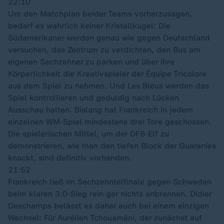
22:10
Um den Matchplan beider Teams vorherzusagen,
bedarf es wahrlich keiner Kristallkugel: Die
Südamerikaner werden genau wie gegen Deutschland
versuchen, das Zentrum zu verdichten, den Bus am
eigenen Sechzehner zu parken und über ihre
Körperlichkeit die Kreativspieler der Équipe Tricolore
aus dem Spiel zu nehmen. Und Les Bleus werden das
Spiel kontrollieren und geduldig nach Lücken
Ausschau halten. Bislang hat Frankreich in jedem
einzelnen WM-Spiel mindestens drei Tore geschossen.
Die spielerischen Mittel, um der DFB-Elf zu
demonstrieren, wie man den tiefen Block der Guaraníes
knackt, sind definitiv vorhanden.
21:52
Frankreich ließ im Sechzehntelfinale gegen Schweden
beim klaren 3:0-Sieg rein gar nichts anbrennen. Didier
Deschamps belässt es daher auch bei einem einzigen
Wechsel: Für Aurélien Tchouaméni, der zunächst auf