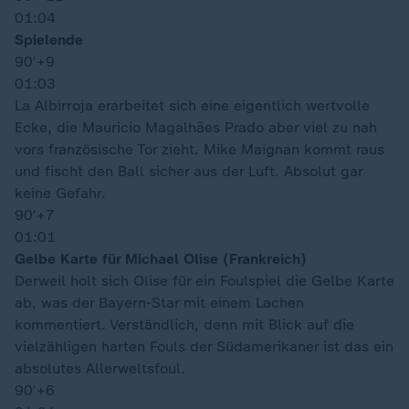
01:04
Spielende
90′
+9
01:03
La Albirroja erarbeitet sich eine eigentlich wertvolle
Ecke, die Mauricio Magalhães Prado aber viel zu nah
vors französische Tor zieht. Mike Maignan kommt raus
und fischt den Ball sicher aus der Luft. Absolut gar
keine Gefahr.
90′
+7
01:01
Gelbe Karte für Michael Olise (Frankreich)
Derweil holt sich Olise für ein Foulspiel die Gelbe Karte
ab, was der Bayern-Star mit einem Lachen
kommentiert. Verständlich, denn mit Blick auf die
vielzähligen harten Fouls der Südamerikaner ist das ein
absolutes Allerweltsfoul.
90′
+6