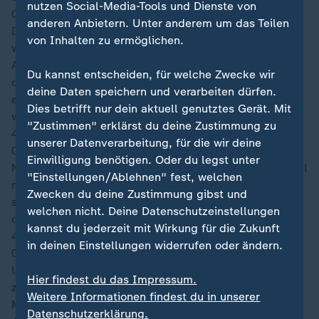
nutzen Social-Media-Tools und Dienste von
00:14
anderen Anbietern. Unter anderem um das Teilen
Derweil haben auch die Südamerikaner eine Chance,
von Inhalten zu ermöglichen.
weil der lange Abschlag über Umwege im Lauf von
Almirón landet. Der aufmerksame Upamecano fälscht
Du kannst entscheiden, für welche Zwecke wir
dessen Rechtsschuss aus spitzem Winkel jedoch noch
deine Daten speichern und verarbeiten dürfen.
entscheidend zur Ecke ab, die Maignan vor Alderete
Dies betrifft nur dein aktuell genutztes Gerät. Mit
wegfaustet.
"Zustimmen" erklärst du deine Zustimmung zu
49′
unserer Datenverarbeitung, für die wir deine
00:13
Einwilligung benötigen. Oder du legst unter
Nach wie vor ist bei Paraguay hinten alles dicht. Einmal
"Einstellungen/Ablehnen" fest, welchen
mehr muss es daher der Versuch aus der zweiten Reihe
Zwecken du deine Zustimmung gibst und
sein. Rabiots Linksschuss aus 22 Metern geht jedoch
welchen nicht. Deine Datenschutzeinstellungen
deutlich drüber.
kannst du jederzeit mit Wirkung für die Zukunft
46′
in deinen Einstellungen widerrufen oder ändern.
00:09
Unverändert kehren beide Teams auf den Rasen
Hier findest du das Impressum.
zurück. Ohne Wechsel starten nun die zweiten 45
Weitere Informationen findest du in unserer
Minuten.
Datenschutzerklärung.