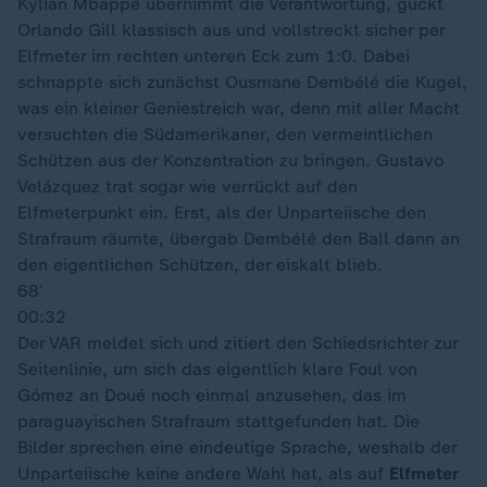
Kylian Mbappé übernimmt die Verantwortung, guckt
Orlando Gill klassisch aus und vollstreckt sicher per
Elfmeter im rechten unteren Eck zum 1:0. Dabei
schnappte sich zunächst Ousmane Dembélé die Kugel,
was ein kleiner Geniestreich war, denn mit aller Macht
versuchten die Südamerikaner, den vermeintlichen
Schützen aus der Konzentration zu bringen. Gustavo
Velázquez trat sogar wie verrückt auf den
Elfmeterpunkt ein. Erst, als der Unparteiische den
Strafraum räumte, übergab Dembélé den Ball dann an
den eigentlichen Schützen, der eiskalt blieb.
68′
00:32
Der VAR meldet sich und zitiert den Schiedsrichter zur
Seitenlinie, um sich das eigentlich klare Foul von
Gómez an Doué noch einmal anzusehen, das im
paraguayischen Strafraum stattgefunden hat. Die
Bilder sprechen eine eindeutige Sprache, weshalb der
Unparteiische keine andere Wahl hat, als auf
Elfmeter