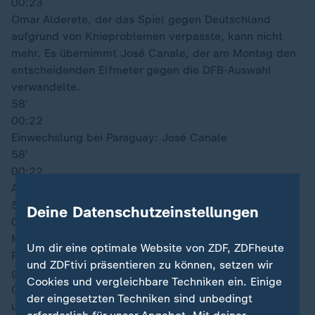
00:23
Omar Alderete, der das Spiel gegen Deutschland
aufgrund von Knieproblemen verpasste, kann nicht
mehr. Es übernimmt José Canale, der am Montag den
entscheidenden Elfmeter gegen die DFB-Auswahl
verwandelte.
58′
00:22
Einwechslung bei Paraguay: José Canale
58′
00:22
Auswechslung bei Paraguay: Omar Alderete
55′
Deine Datenschutzeinstellungen
00:19
Manu Koné probiert es erneut aus der Distanz und der
Um dir eine optimale Website von ZDF, ZDFheute
Rechtsschuss aus 20 Metern kommt durchaus
und ZDFtivi präsentieren zu können, setzen wir
gefährlich aufs Gehäuse der Guaraníes. Gill lenkt das
Cookies und vergleichbare Techniken ein. Einige
Geschoss mit den Fingerspitzen noch über die Latte
der eingesetzten Techniken sind unbedingt
und kann sich erstmals so richtig auszeichnen. Der