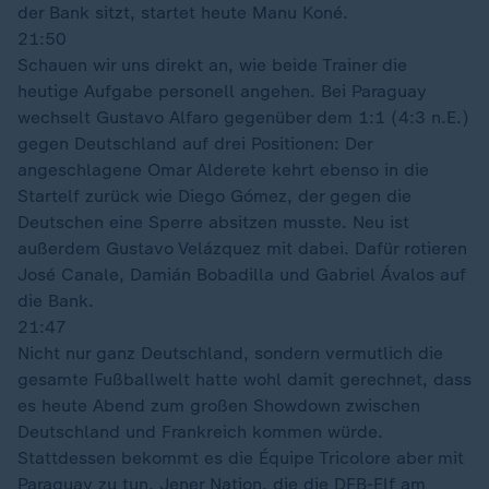
der Bank sitzt, startet heute Manu Koné.
21:50
Schauen wir uns direkt an, wie beide Trainer die
heutige Aufgabe personell angehen. Bei Paraguay
wechselt Gustavo Alfaro gegenüber dem 1:1 (4:3 n.E.)
gegen Deutschland auf drei Positionen: Der
angeschlagene Omar Alderete kehrt ebenso in die
Startelf zurück wie Diego Gómez, der gegen die
Deutschen eine Sperre absitzen musste. Neu ist
außerdem Gustavo Velázquez mit dabei. Dafür rotieren
José Canale, Damián Bobadilla und Gabriel Ávalos auf
die Bank.
21:47
Nicht nur ganz Deutschland, sondern vermutlich die
gesamte Fußballwelt hatte wohl damit gerechnet, dass
es heute Abend zum großen Showdown zwischen
Deutschland und Frankreich kommen würde.
Stattdessen bekommt es die Équipe Tricolore aber mit
Paraguay zu tun. Jener Nation, die die DFB-Elf am