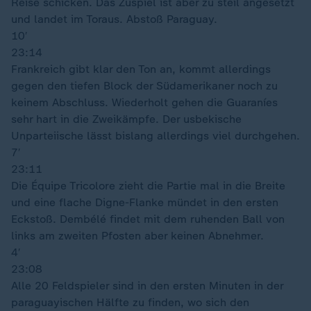
Reise schicken. Das Zuspiel ist aber zu steil angesetzt
und landet im Toraus. Abstoß Paraguay.
10′
23:14
Frankreich gibt klar den Ton an, kommt allerdings
gegen den tiefen Block der Südamerikaner noch zu
keinem Abschluss. Wiederholt gehen die Guaraníes
sehr hart in die Zweikämpfe. Der usbekische
Unparteiische lässt bislang allerdings viel durchgehen.
7′
23:11
Die Équipe Tricolore zieht die Partie mal in die Breite
und eine flache Digne-Flanke mündet in den ersten
Eckstoß. Dembélé findet mit dem ruhenden Ball von
links am zweiten Pfosten aber keinen Abnehmer.
4′
23:08
Alle 20 Feldspieler sind in den ersten Minuten in der
paraguayischen Hälfte zu finden, wo sich den