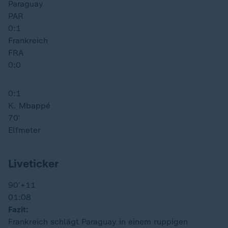
Paraguay
PAR
0:1
Frankreich
FRA
0:0
0:1
K. Mbappé
70′
Elfmeter
Liveticker
90′
+11
01:08
Fazit:
Frankreich schlägt Paraguay in einem ruppigen