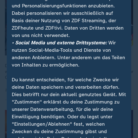
und Personalisierungsfunktionen anzubieten.
Dabei personalisieren wir ausschließlich auf
Basis deiner Nutzung von ZDF Streaming, der
ZDFheute und ZDFtivi. Daten von Dritten werden
von uns nicht verwendet.
• Social Media und externe Drittsysteme:
Wir
nutzen Social-Media-Tools und Dienste von
anderen Anbietern. Unter anderem um das Teilen
von Inhalten zu ermöglichen.
Die WM-Vorrunde ist vorbei und ZDF-Reporterin Franzi Müllers
war hautnah dabei. Ein Bericht über Fanmärsche, Stimmung vor
Ort und das DFB-Team.
Du kannst entscheiden, für welche Zwecke wir
deine Daten speichern und verarbeiten dürfen.
28.06.2026 | 14:45 min
Dies betrifft nur dein aktuell genutztes Gerät. Mit
"Zustimmen" erklärst du deine Zustimmung zu
unserer Datenverarbeitung, für die wir deine
Einwilligung benötigen. Oder du legst unter
"Einstellungen/Ablehnen" fest, welchen
Zwecken du deine Zustimmung gibst und