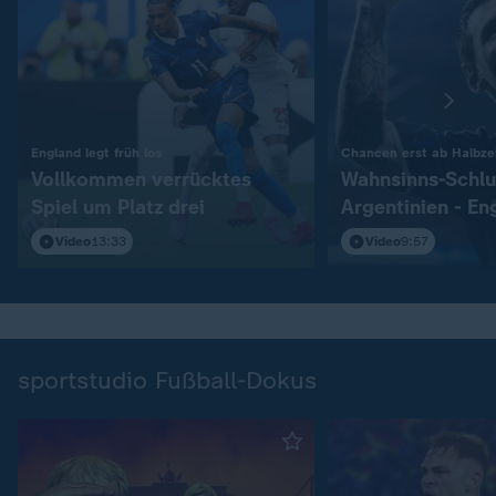
:
England legt früh los
Chancen erst ab Halbzei
Vollkommen verrücktes
Wahnsinns-Schlu
Spiel um Platz drei
Argentinien - En
Video
13:33
Video
9:57
sportstudio Fußball-Dokus