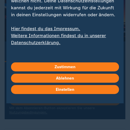
welchen nicht. Deine Datenschutzeinstellungen
kannst du jederzeit mit Wirkung für die Zukunft
in deinen Einstellungen widerrufen oder ändern.
Hier findest du das Impressum.
Weitere Informationen findest du in unserer
Datenschutzerklärung.
:
ZDFsportstudio Update
Dein Newsletter zur Fußball-WM 2026
Alle Highlights der WM-Spiele aus der Nacht, Updates
Zustimmen
zum DFB-Team und die wichtigsten Nachrichten zur
Fußball-WM 2026 – kompakt und aktuell. Jetzt
Ablehnen
abonnieren!
Einstellen
Newsletter abonnieren
Mit dem Abonnieren-Button akzeptieren Sie unsere
Nutzungsbedingungen.