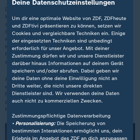
Deine Datenschutzeinstellungen
Die besseren Chancen hatte weiter Kanada. In der 65.
Minute lief Tani Oluwaseyi auf Williams zu, den
Um dir eine optimale Website von ZDF, ZDFheute
abgewehrten Ball klärte Mbekezeli Mbokazi in letzter
und ZDFtivi präsentieren zu können, setzen wir
Sekunde vor dem heranstürmenden Jonathan David.
Cookies und vergleichbare Techniken ein. Einige
Kurz nach der Einwechslung von Davies hatten die
der eingesetzten Techniken sind unbedingt
Kanadier die nächste Gelegenheit, der Schuss von
erforderlich für unser Angebot. Mit deiner
Promise David nach Vorarbeit des Bayern-Profis strich
Zustimmung dürfen wir und unsere Dienstleister
aber am Tor vorbei (76.).
darüber hinaus Informationen auf deinem Gerät
speichern und/oder abrufen. Dabei geben wir
deine Daten ohne deine Einwilligung nicht an
Als alles schon auf eine Verlängerung hindeutete,
Dritte weiter, die nicht unsere direkten
erlöste Eustaquio die Kanadier mit einem platzierten
Dienstleister sind. Wir verwenden deine Daten
Flachschuss ins Eck. Für den 29-Jährigen war es
auch nicht zu kommerziellen Zwecken.
praktisch ein Heimspiel, spielt er doch für Los Angeles
FC in der Major League Soccer.
Zustimmungspflichtige Datenverarbeitung
• Personalisierung:
Die Speicherung von
bestimmten Interaktionen ermöglicht uns, dein
Erlebnis im Angebot des ZDF an dich anzupassen