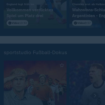
:
England legt früh los
Chancen erst ab Halbzei
Vollkommen verrücktes
Wahnsinns-Schlu
Spiel um Platz drei
Argentinien - En
Video
13:33
Video
9:57
sportstudio Fußball-Dokus