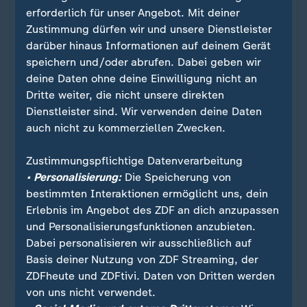
nutzen wir die Software von Datawrapper. Erst
erforderlich für unser Angebot. Mit deiner
wenn Sie hier klicken, werden die Grafiken
Zustimmung dürfen wir und unsere Dienstleister
nachgeladen. Ihre IP-Adresse wird dabei an
darüber hinaus Informationen auf deinem Gerät
externe Server von Datawrapper übertragen.
speichern und/oder abrufen. Dabei geben wir
Über den Datenschutz von Datawrapper
deine Daten ohne deine Einwilligung nicht an
können Sie sich auf der Seite des Anbieters
Dritte weiter, die nicht unsere direkten
informieren. Um Ihre künftigen Besuche zu
Dienstleister sind. Wir verwenden deine Daten
erleichtern, speichern wir Ihre Zustimmung in
auch nicht zu kommerziellen Zwecken.
den
Datenschutzeinstellungen
. Ihre
Zustimmung können Sie im Bereich „Meine
Zustimmungspflichtige Datenverarbeitung
News“ jederzeit widerrufen.
• Personalisierung:
Die Speicherung von
bestimmten Interaktionen ermöglicht uns, dein
Erlebnis im Angebot des ZDF an dich anzupassen
Infografiken anzeigen
und Personalisierungsfunktionen anzubieten.
Dabei personalisieren wir ausschließlich auf
Datenschutzeinstellungen anpassen
Basis deiner Nutzung von ZDF Streaming, der
ZDFheute und ZDFtivi. Daten von Dritten werden
von uns nicht verwendet.