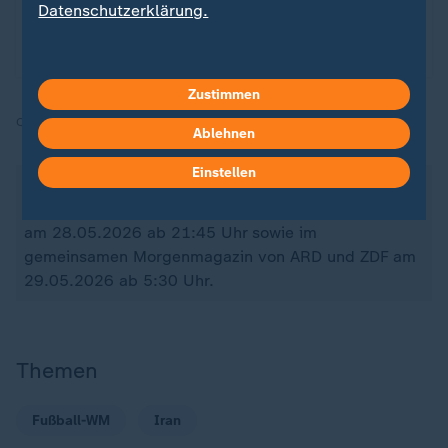
Abgrund. Jürgen Klinsmanns Revolution droht zu
Datenschutzerklärung.
scheitern – bis sein junges Team das Land
elektrisiert und das Sommermärchen beginnt.
Zustimmen
Quelle:
SID, dpa
Ablehnen
Einstellen
Über den US-Iran-Konflikt berichtet das ZDF in
verschiedenen Sendungen, zuletzt im heute journal
am 28.05.2026 ab 21:45 Uhr sowie im
gemeinsamen Morgenmagazin von ARD und ZDF am
29.05.2026 ab 5:30 Uhr.
Themen
Fußball-WM
Iran