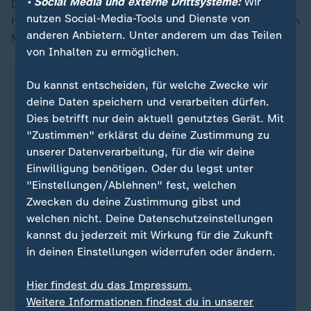
• Social Media und externe Drittsysteme:
Wir
Der Chef des iranischen Fußballverbandes, Mehdi Taj,
nutzen Social-Media-Tools und Dienste von
hatte zuletzt die Hoffnung geäußert, dass den Spielern
anderen Anbietern. Unter anderem um das Teilen
Mehrfachvisa gewährt werden.
von Inhalten zu ermöglichen.
Du kannst entscheiden, für welche Zwecke wir
deine Daten speichern und verarbeiten dürfen.
Dies betrifft nur dein aktuell genutztes Gerät. Mit
"Zustimmen" erklärst du deine Zustimmung zu
unserer Datenverarbeitung, für die wir deine
Einwilligung benötigen. Oder du legst unter
"Einstellungen/Ablehnen" fest, welchen
Zwecken du deine Zustimmung gibst und
welchen nicht. Deine Datenschutzeinstellungen
kannst du jederzeit mit Wirkung für die Zukunft
Sport
in deinen Einstellungen widerrufen oder ändern.
Schland in Sicht!
:
Hier findest du das Impressum.
Vor der WM 2006 steht der deutsche Fußball am
Weitere Informationen findest du in unserer