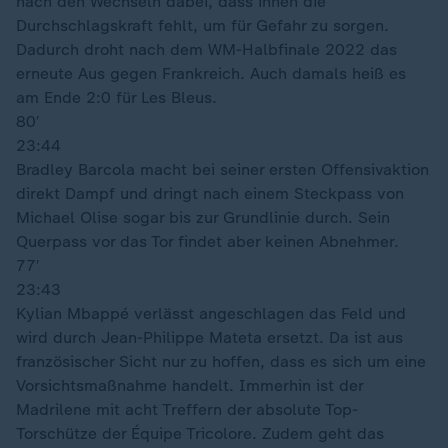
nach den Wechseln dabei, dass ihnen die
Durchschlagskraft fehlt, um für Gefahr zu sorgen.
Dadurch droht nach dem WM-Halbfinale 2022 das
erneute Aus gegen Frankreich. Auch damals heiß es
am Ende 2:0 für Les Bleus.
80′
23:44
Bradley Barcola macht bei seiner ersten Offensivaktion
direkt Dampf und dringt nach einem Steckpass von
Michael Olise sogar bis zur Grundlinie durch. Sein
Querpass vor das Tor findet aber keinen Abnehmer.
77′
23:43
Kylian Mbappé verlässt angeschlagen das Feld und
wird durch Jean-Philippe Mateta ersetzt. Da ist aus
französischer Sicht nur zu hoffen, dass es sich um eine
Vorsichtsmaßnahme handelt. Immerhin ist der
Madrilene mit acht Treffern der absolute Top-
Torschütze der Équipe Tricolore. Zudem geht das