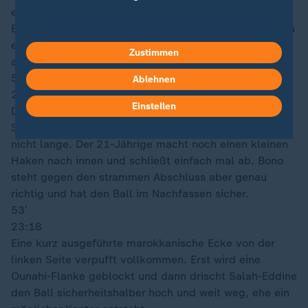
ehe er für Mbappé durchsteckt. Von halblinks in der
Box haut der Kapitän den Ball aber deutlich drüber. Da
er wohl ohnehin knapp im Abseits stand, ist das aber
Zustimmen
auch nicht weiter von Bedeutung.
55′
Ablehnen
23:20
Einstellen
Désiré Doué wird von Kylian Mbappé fast am linken
Strafraumeck in Szene gesetzt und fackelt daraufhin
nicht lange. Der 21-Jährige macht noch einen kleinen
Haken nach innen und schließt einfach mal ab. Bono
steht gegen den strammen Abschluss aber genau
richtig und hat den Ball im Nachfassen sicher.
53′
23:18
Eine kurz ausgeführte marokkanische Ecke von der
linken Seite verpufft vollkommen. Erst wird eine
Ounahi-Flanke geblockt und dann drischt Salah-Eddine
den Ball sicherheitshalber hoch und weit weg, ehe ein