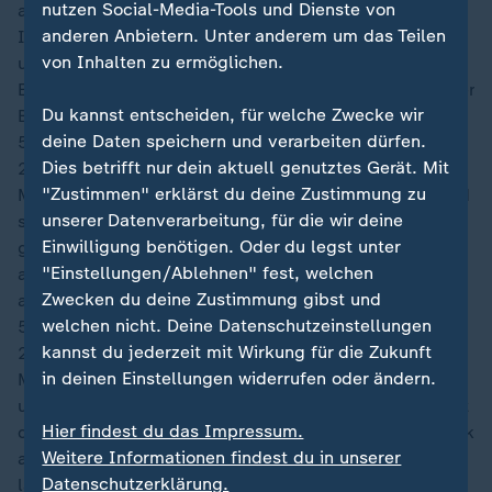
nutzen Social-Media-Tools und Dienste von
aber lässt sich davon nicht irritieren. Mit dem rechten
anderen Anbietern. Unter anderem um das Teilen
Innenrist schlenzt der 27-Jährige den Ball einfach
von Inhalten zu ermöglichen.
unwiderstehlich und absolut unhaltbar in das rechte
Eck. Da kann selbst Bono nichts mehr machen, weil der
Du kannst entscheiden, für welche Zwecke wir
Ball genau neben dem Pfosten einschlägt.
deine Daten speichern und verarbeiten dürfen.
59′
Dies betrifft nur dein aktuell genutztes Gerät. Mit
23:23
"Zustimmen" erklärst du deine Zustimmung zu
Marokko startete schwungvoll in die zweite Hälfte und
unserer Datenverarbeitung, für die wir deine
schien das Geschehen deutlich ausgeglichener
Einwilligung benötigen. Oder du legst unter
gestalten zu können. Aktuell übernimmt Frankreich
"Einstellungen/Ablehnen" fest, welchen
aber wieder mehr und mehr die Kontrolle und drängt
Zwecken du deine Zustimmung gibst und
auf die Führung.
welchen nicht. Deine Datenschutzeinstellungen
56′
kannst du jederzeit mit Wirkung für die Zukunft
23:22
in deinen Einstellungen widerrufen oder ändern.
Michael Olise lässt jetzt mal sein Können aufblitzen
und direkt wird es gefährlich! Der FCB-Angreifer erhält
Hier findest du das Impressum.
den Ball zentral in der gegnerischen Hälfte, dreht stark
Weitere Informationen findest du in unserer
auf und zieht sofort das Tempo an. Der 24-Jährige
Datenschutzerklärung.
lässt sich von gleich mehreren Roten nicht aufhalten,