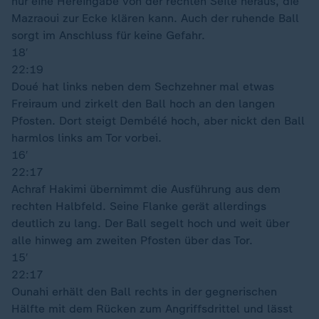
nur eine Hereingabe von der rechten Seite heraus, die
Mazraoui zur Ecke klären kann. Auch der ruhende Ball
sorgt im Anschluss für keine Gefahr.
18′
22:19
Doué hat links neben dem Sechzehner mal etwas
Freiraum und zirkelt den Ball hoch an den langen
Pfosten. Dort steigt Dembélé hoch, aber nickt den Ball
harmlos links am Tor vorbei.
16′
22:17
Achraf Hakimi übernimmt die Ausführung aus dem
rechten Halbfeld. Seine Flanke gerät allerdings
deutlich zu lang. Der Ball segelt hoch und weit über
alle hinweg am zweiten Pfosten über das Tor.
15′
22:17
Ounahi erhält den Ball rechts in der gegnerischen
Hälfte mit dem Rücken zum Angriffsdrittel und lässt