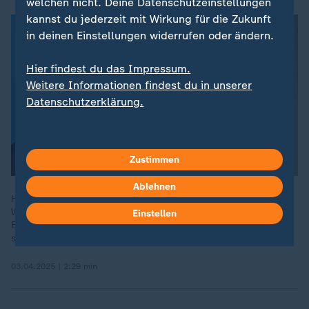
welchen nicht. Deine Datenschutzeinstellungen
kannst du jederzeit mit Wirkung für die Zukunft
in deinen Einstellungen widerrufen oder ändern.
Hier findest du das Impressum.
Weitere Informationen findest du in unserer
Datenschutzerklärung.
Zustimmen
Ablehnen
Hans-Joachim Watzke und Bernd Neuendorf stehen vor der
Wiederwahl in ihren Ämtern. Eine Bestätigung hätte großen
Einstellen
Einfluss im Hinblick auf die Frauen-EM 2029 für die der DFB
sich beworben hat.
03.04.2025 | 2:29 min