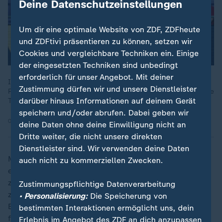
Deine Datenschutzeinstellungen
Um dir eine optimale Website von ZDF, ZDFheute
und ZDFtivi präsentieren zu können, setzen wir
Cookies und vergleichbare Techniken ein. Einige
der eingesetzten Techniken sind unbedingt
erforderlich für unser Angebot. Mit deiner
Im letzten Spiel vor der EM gewinnen die deutschen
Zustimmung dürfen wir und unsere Dienstleister
Fußballerinnen in der Nations League in Österreich mit 6:0. Alle
darüber hinaus Informationen auf deinem Gerät
Treffer fallen vor der Pause, der erste nach 14 Sekunden.
speichern und/oder abrufen. Dabei geben wir
03.06.2025 | 7:22 min
deine Daten ohne deine Einwilligung nicht an
Dritte weiter, die nicht unsere direkten
Dienstleister sind. Wir verwenden deine Daten
Man hoffe dadurch auf "die beste Kombination" für
auch nicht zu kommerziellen Zwecken.
eine erfolgreiche internationale Bewerbung gefunden
zu haben. Die finalen Unterlagen muss der DFB bis
Zustimmungspflichtige Datenverarbeitung
zum 27. August 2025 bei der UEFA einreichen, die
• Personalisierung:
Die Speicherung von
Entscheidung über die Frauen-Europameisterschaft
bestimmten Interaktionen ermöglicht uns, dein
fällt Ende des Jahres das UEFA-Exekutivkomitee.
Erlebnis im Angebot des ZDF an dich anzupassen