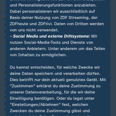
und Personalisierungsfunktionen anzubieten.
Dabei personalisieren wir ausschließlich auf
"Wir werden Europa und dem UEFA-Exekutivkomitee
Basis deiner Nutzung von ZDF Streaming, der
eine hervorragende Bewerbung präsentieren und
ZDFheute und ZDFtivi. Daten von Dritten werden
hoffen, damit den Zuschlag für Deutschland im
von uns nicht verwendet.
Dezember 2025 zu erhalten", sagte DFB-
• Social Media und externe Drittsysteme:
Wir
Generalsekretärin Heike Ullrich.
nutzen Social-Media-Tools und Dienste von
anderen Anbietern. Unter anderem um das Teilen
DFB bewirbt sich um Frauen-EM 2029
von Inhalten zu ermöglichen.
1989 und 2001 fanden die Europameisterschaften der
Du kannst entscheiden, für welche Zwecke wir
Frauen bereits in Deutschland statt. Diesmal gibt es
deine Daten speichern und verarbeiten dürfen.
mehrere Widersacher für den DFB. Auch Dänemark und
Dies betrifft nur dein aktuell genutztes Gerät. Mit
Schweden als Duo sowie Polen, Portugal und Italien
"Zustimmen" erklärst du deine Zustimmung zu
als einzelne Bewerber bemühen sich um den Zuschlag
unserer Datenverarbeitung, für die wir deine
für das Turnier. Bei der Vergabe der WM 2027 war
Einwilligung benötigen. Oder du legst unter
Deutschland gemeinsam mit Belgien und den
"Einstellungen/Ablehnen" fest, welchen
Niederlanden gegen Brasilien leer ausgegangen.
Zwecken du deine Zustimmung gibst und