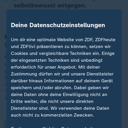
selbstbewusst entgegen.
Heike Ullrich, DFB-Generalsekretärin
Deine Datenschutzeinstellungen
Konkurrenz aus Dänemark und
Um dir eine optimale Website von ZDF, ZDFheute
Schweden
und ZDFtivi präsentieren zu können, setzen wir
Cookies und vergleichbare Techniken ein. Einige
Es gibt Konkurrenz für Deutschland: Auch Schweden
der eingesetzten Techniken sind unbedingt
und Dänemark haben offiziell ihr Interesse an der
erforderlich für unser Angebot. Mit deiner
gemeinsamen Ausrichtung der Fußball-EM der Frauen
Zustimmung dürfen wir und unsere Dienstleister
2029 erklärt. Die beiden Verbände SvFF (Schweden)
darüber hinaus Informationen auf deinem Gerät
und DBU (Dänemark) verkündeten, die "größte" und
speichern und/oder abrufen. Dabei geben wir
„
"bestbesuchte Frauen-EM aller Zeiten" organisieren zu
deine Daten ohne deine Einwilligung nicht an
wollen.
Dritte weiter, die nicht unsere direkten
Dienstleister sind. Wir verwenden deine Daten
auch nicht zu kommerziellen Zwecken.