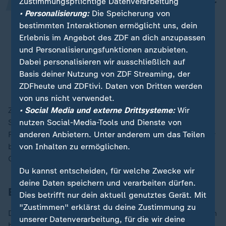
Zustimmungspflichtige Datenverarbeitung
Wir wissen, wie wichtig es ist, an der
• Personalisierung:
Die Speicherung von
Organisation von Turnieren beteiligt
bestimmten Interaktionen ermöglicht uns, dein
zu sein, nicht zuletzt, um mehr
Erlebnis im Angebot des ZDF an dich anzupassen
Mädchen für den Fußball zu
und Personalisierungsfunktionen anzubieten.
begeistern.
Dabei personalisieren wir ausschließlich auf
Basis deiner Nutzung von ZDF Streaming, der
SvFF-Präsident Fredrik Reinfeldt
ZDFheute und ZDFtivi. Daten von Dritten werden
von uns nicht verwendet.
• Social Media und externe Drittsysteme:
Wir
Zudem hatte der Verband Portugals bereits Anfang
nutzen Social-Media-Tools und Dienste von
September sein Interesse erklärt. Dänemark hat die
anderen Anbietern. Unter anderem um das Teilen
Frauen-EM 1991 erstmals ausgetragen, Schweden war
von Inhalten zu ermöglichen.
bereits zweimal (2013 und 1997 mit Norwegen)
Gastgeber.
Du kannst entscheiden, für welche Zwecke wir
deine Daten speichern und verarbeiten dürfen.
EM-Vergabe im Dezember
Dies betrifft nur dein aktuell genutztes Gerät. Mit
"Zustimmen" erklärst du deine Zustimmung zu
Die an der Ausrichtung interessierten Verbände müssen
unserer Datenverarbeitung, für die wir deine
bei der UEFA nun ihre vorläufigen