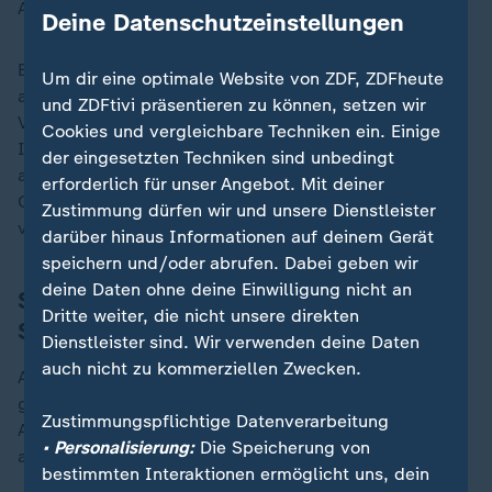
Aber am Ende nicht mehr.
Deine Datenschutzeinstellungen
Barcelona fühlte sich für Flick vom ersten Moment an
Um dir eine optimale Website von ZDF, ZDFheute
als ein solcher an. Die offensive Spielphilosophie des
und ZDFtivi präsentieren zu können, setzen wir
Vereinsheiligen Johan Cruyff hatte er schon immer als
Cookies und vergleichbare Techniken ein. Einige
Inspiration empfunden. Und sofort beeindruckte ihn
der eingesetzten Techniken sind unbedingt
auch die berühmte Jugendabteilung. Man konnte sein
erforderlich für unser Angebot. Mit deiner
Glück spüren, so viel Talent und Fußballkompetenz
Zustimmung dürfen wir und unsere Dienstleister
vorzufinden.
darüber hinaus Informationen auf deinem Gerät
speichern und/oder abrufen. Dabei geben wir
deine Daten ohne deine Einwilligung nicht an
Sechs Barca-Eigengewächse in der
Dritte weiter, die nicht unsere direkten
Startelf
Dienstleister sind. Wir verwenden deine Daten
auch nicht zu kommerziellen Zwecken.
Auf dieser Basis hat er sein Werk geformt. Am Sonntag
gegen Madrid standen neun Spanier in der
Zustimmungspflichtige Datenverarbeitung
Anfangsformation. Sechs wurden im eigenen Verein
• Personalisierung:
Die Speicherung von
ausgebildet.
bestimmten Interaktionen ermöglicht uns, dein