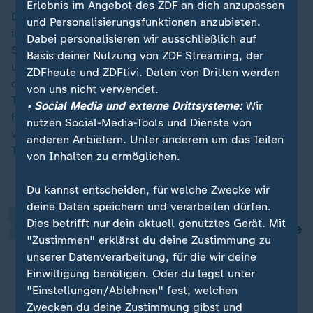
Erlebnis im Angebot des ZDF an dich anzupassen
Die hohe Eigengewächsquote schuldet sich
und Personalisierungsfunktionen anzubieten.
ironischerweise auch einem Defekt: den hohen
Dabei personalisieren wir ausschließlich auf
Schulden des Klubs aus einer Zeit irrationaler Gehälter
Basis deiner Nutzung von ZDF Streaming, der
und der Pandemie. Es waren auch Unerfahrenheiten,
ZDFheute und ZDFtivi. Daten von Dritten werden
die in den vergangenen zwei Saison den ersehnten
von uns nicht verwendet.
Titel in der
Champions League
verhinderten. Aber die
• Social Media und externe Drittsysteme:
Wir
Herkunft so vieler Spieler aus der Jugend bringt auch
nutzen Social-Media-Tools und Dienste von
„
viel Identifikation. Sie erleichtert Flick das
anderen Anbietern. Unter anderem um das Teilen
Teambuilding, er sagt:
von Inhalten zu ermöglichen.
Du kannst entscheiden, für welche Zwecke wir
deine Daten speichern und verarbeiten dürfen.
Dies betrifft nur dein aktuell genutztes Gerät. Mit
Man kann die Verbindung spüren, die
"Zustimmen" erklärst du deine Zustimmung zu
wir untereinander haben. Verbunden
unserer Datenverarbeitung, für die wir deine
zu sein, ist das Wichtigste, im Leben
Einwilligung benötigen. Oder du legst unter
und im Fußball.
"Einstellungen/Ablehnen" fest, welchen
Zwecken du deine Zustimmung gibst und