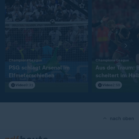
:
:
Champions League
Champions League
PSG schlägt Arsenal im
Aus der Traum: 
Elfmeterschießen
scheitert im Hal
Video
9:31
Video
2:59
nach oben