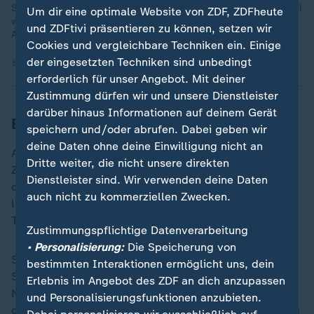
Serie beendet und nach zuletzt sechs Niederlagen in Serie mal
Um dir eine optimale Website von ZDF, ZDFheute
wieder vor eigenem Publikum gewonnen. Gegen den FC
und ZDFtivi präsentieren zu können, setzen wir
Augsburg hieß es 4:0.
Cookies und vergleichbare Techniken ein. Einige
der eingesetzten Techniken sind unbedingt
11.05.2025 | 8:09 min
erforderlich für unser Angebot. Mit deiner
Zustimmung dürfen wir und unsere Dienstleister
darüber hinaus Informationen auf deinem Gerät
Einsatz von Stiller ist noch fraglich
speichern und/oder abrufen. Dabei geben wir
deine Daten ohne deine Einwilligung nicht an
Auch Hoeneß' erste Trainerstation, die U19 von Hertha
Dritte weiter, die nicht unsere direkten
Zehlendorf (2011 bis 2013) war in Berlin. Dort dürfte
Dienstleister sind. Wir verwenden deine Daten
der VfB am Samstag in Bestbesetzung auflaufen,
auch nicht zu kommerziellen Zwecken.
lediglich der Einsatz des am Sprunggelenk verletzten
Taktgebers Angelo Stiller ist noch fraglich.
Zustimmungspflichtige Datenverarbeitung
• Personalisierung:
Die Speicherung von
Sollte es VfB-Kapitän Atakan Karazor sein, der am
bestimmten Interaktionen ermöglicht uns, dein
Samstagabend als Erster den Pokal in den Berliner
Erlebnis im Angebot des ZDF an dich anzupassen
Nachthimmel reckt, wäre vergessen, dass die zu Ende
und Personalisierungsfunktionen anzubieten.
gegangene Bundesligasaison nicht optimal lief. Zudem