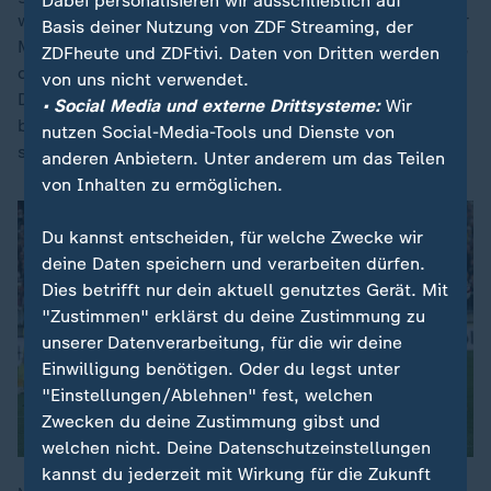
Dabei personalisieren wir ausschließlich auf
wäre man mit dem Pokalsieg, dem ersten Titel seit der
Basis deiner Nutzung von ZDF Streaming, der
Meisterschaft 2007, für die Europa League qualifiziert,
ZDFheute und ZDFtivi. Daten von Dritten werden
die der VfB mit Platz neun in der Liga verfehlt hat.
von uns nicht verwendet.
Dass der VfB damit unter seinen eigenen Erwartungen
• Social Media und externe Drittsysteme:
Wir
blieb, ist klar und wird von den Verantwortlichen auch
nutzen Social-Media-Tools und Dienste von
so gesagt.
anderen Anbietern. Unter anderem um das Teilen
von Inhalten zu ermöglichen.
Du kannst entscheiden, für welche Zwecke wir
deine Daten speichern und verarbeiten dürfen.
Dies betrifft nur dein aktuell genutztes Gerät. Mit
"Zustimmen" erklärst du deine Zustimmung zu
unserer Datenverarbeitung, für die wir deine
Einwilligung benötigen. Oder du legst unter
"Einstellungen/Ablehnen" fest, welchen
Zwecken du deine Zustimmung gibst und
welchen nicht. Deine Datenschutzeinstellungen
kannst du jederzeit mit Wirkung für die Zukunft