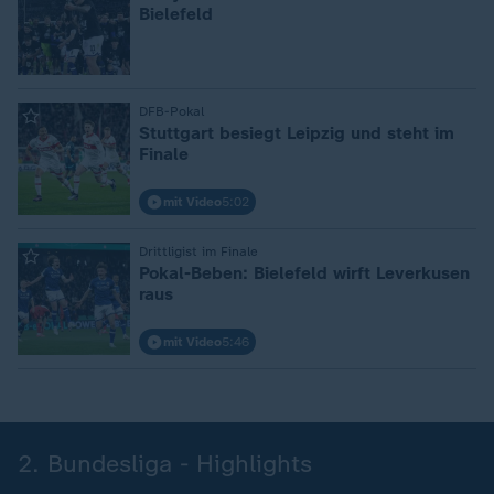
Bielefeld
:
DFB-Pokal
Stuttgart besiegt Leipzig und steht im
Finale
mit Video
5:02
:
Drittligist im Finale
Pokal-Beben: Bielefeld wirft Leverkusen
raus
mit Video
5:46
2. Bundesliga - Highlights