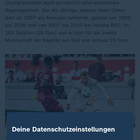
Olympiastadion auch persönlich eine emotionale
Angelegenheit. Der 43-Jährige, dessen Vater Dieter
dort ab 2007 als Manager amtierte, spielte von 1999
bis 2006 und von 2007 bis 2010 bei Hertha BSC. In
165 Spielen (29 Tore) war er dort für die zweite
Mannschaft als Kapitän am Ball und schoss 29 Tore.
Deine Datenschutzeinstellungen
Der VfB Stuttgart hat am 33. Spieltag seine schwarze Heim-