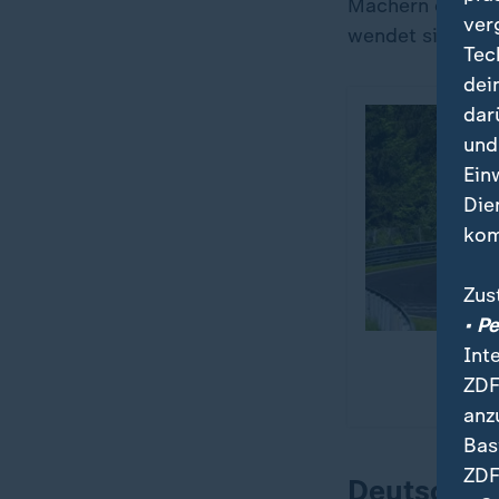
Machern der Form
ver
wendet sich die
Tec
dei
dar
und
Ein
Die
kom
Zus
• P
Int
ZDF
anz
Bas
ZDF
Deutschla