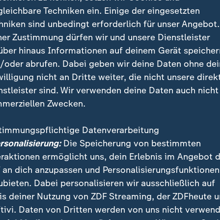
el 1 keinesfalls heilig. Wenn andernorts mehr Geld z
gleichbare Techniken ein. Einige der eingesetzten
 Königsklasse diesen Märkten zu.
hniken sind unbedingt erforderlich für unser Angebot.
ner Zustimmung dürfen wir und unsere Dienstleister
über hinaus Informationen auf deinem Gerät speicher
Formel-1-Pilot auf Abwegen
/oder abrufen. Dabei geben wir deine Daten ohne de
:
Verstappen rec
willigung nicht an Dritte weiter, die nicht unsere direk
Nürburgring-A
nstleister sind. Wir verwenden deine Daten auch nicht
merziellen Zwecken.
Max Verstappen hat ei
Seitensprung gewagt -
timmungspflichtige Datenverarbeitung
Nordschleife des Nürbu
ersonalisierung:
Die Speicherung von bestimmten
einem Ferrari-Sportwa
eraktionen ermöglicht uns, dein Erlebnis im Angebot 
falschem Namen. Nun e
 an dich anzupassen und Personalisierungsfunktionen
der Formel-1-Weltmeis
ubieten. Dabei personalisieren wir ausschließlich auf
is deiner Nutzung von ZDF Streaming, der ZDFheute 
tivi. Daten von Dritten werden von uns nicht verwend
nd schon lange ohne reguläres Ren