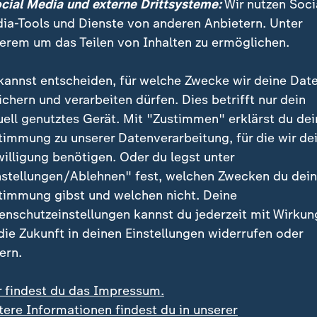
ocial Media und externe Drittsysteme:
Wir nutzen Soci
ia-Tools und Dienste von anderen Anbietern. Unter
t dies nur zu gut, 2019 wurde hier zuletzt regulär ge
erem um das Teilen von Inhalten zu ermöglichen.
t zwar einen neuen Vertrag erhalten, der jedoch eine 
er noch zu findenden Partnerstrecke beinhaltet. Dies
kannst entscheiden, für welche Zwecke wir deine Dat
a sein, aber auch das niederländische Zandvoort steh
ichern und verarbeiten dürfen. Dies betrifft nur dein
e Formel 1 wirklich leisten, das Land des Serienweltm
uell genutztes Gerät. Mit "Zustimmen" erklärst du dei
t mehr zu besuchen?
timmung zu unserer Datenverarbeitung, für die wir de
willigung benötigen. Oder du legst unter
Formel 1 in Zahlen
nstellungen/Ablehnen" fest, welchen Zwecken du dei
:
WM-Entscheid
timmung gibst und welchen nicht. Deine
enschutzeinstellungen kannst du jederzeit mit Wirkun
vertagt: Verst
 die Zukunft in deinen Einstellungen widerrufen oder
siegt in Katar
ern.
Die Formel 1 in Zahlen
r findest du das Impressum.
Wertungen und Rennka
tere Informationen findest du in unserer