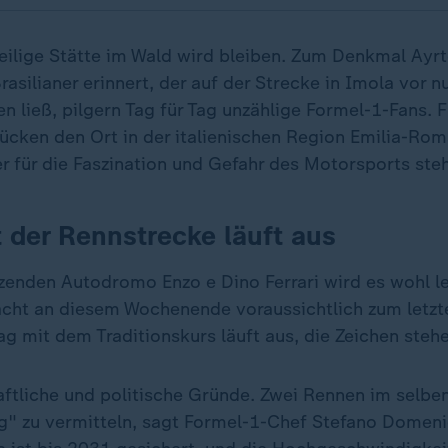
eilige Stätte im Wald wird bleiben. Zum Denkmal Ayr
asilianer erinnert, der auf der Strecke in Imola vor 
n ließ, pilgern Tag für Tag unzählige Formel-1-Fans. 
ücken den Ort in der italienischen Region Emilia-Rom
r für die Faszination und Gefahr des Motorsports steh
t der Rennstrecke läuft aus
enden Autodromo Enzo e Dino Ferrari wird es wohl le
ht an diesem Wochenende voraussichtlich zum letzte
ag mit dem Traditionskurs läuft aus, die Zeichen steh
aftliche und politische Gründe. Zwei Rennen im selbe
g" zu vermitteln, sagt Formel-1-Chef Stefano Domeni