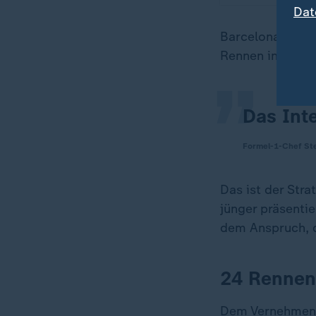
„
Dat
Barcelona muss a
Rennen in Bang
Das Int
Formel-1-Chef St
Das ist der Stra
jünger präsenti
dem Anspruch, d
24 Rennen
Dem Vernehmen n