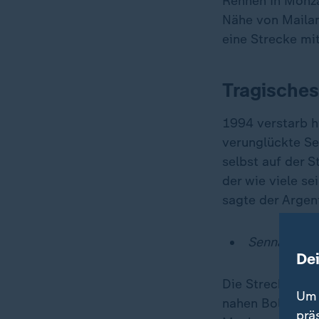
Rennen in Monza
Nähe von Mailan
eine Strecke mi
Tragische
1994 verstarb h
verunglückte Se
selbst auf der 
der wie viele se
sagte der Argent
Sennas Tod 
De
Die Strecke ist
Um 
nahen Bologna s
prä