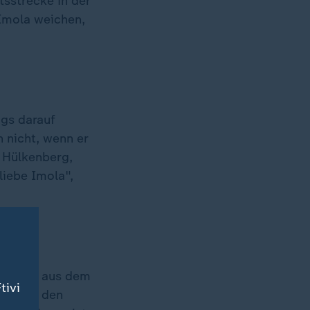
sstrecke in der
 Imola weichen,
ags darauf
 nicht, wenn er
o Hülkenberg,
liebe Imola",
lli, der aus dem
tivi
ion ist den