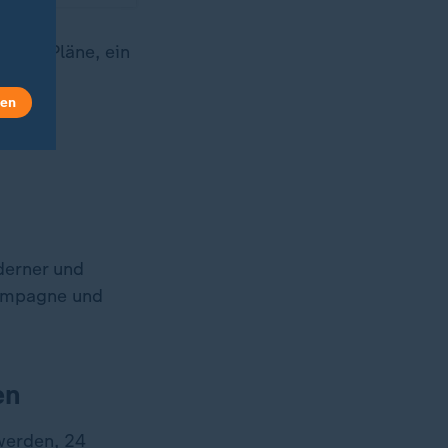
eifen Pläne, ein
len
derner und
Kampagne und
en
werden, 24