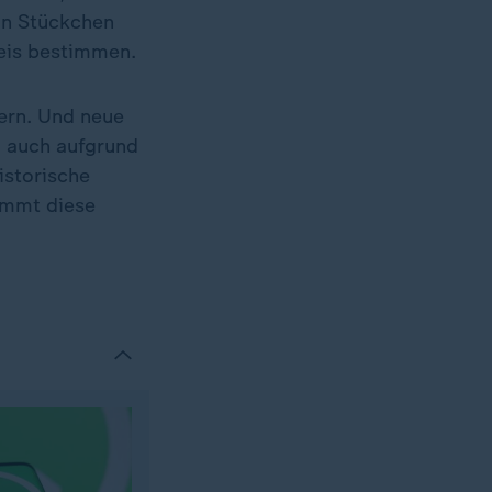
in Stückchen
reis bestimmen.
dern. Und neue
1 auch aufgrund
historische
ommt diese