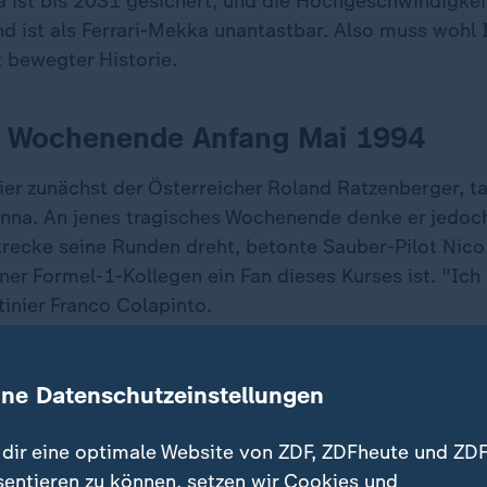
 ist bis 2031 gesichert, und die Hochgeschwindigkeit
d ist als Ferrari-Mekka unantastbar. Also muss wohl
t bewegter Historie.
s Wochenende Anfang Mai 1994
ier zunächst der Österreicher Roland Ratzenberger, t
nna. An jenes tragisches Wochenende denke er jedoch
Strecke seine Runden dreht, betonte Sauber-Pilot Nic
iner Formel-1-Kollegen ein Fan dieses Kurses ist. "Ich 
inier Franco Colapinto.
veränderte die Formel-1-Welt
ine Datenschutzeinstellungen
 wellig, anspruchsvoll, Mercedes-Jungstar Kimi Antone
dir eine optimale Website von ZDF, ZDFheute und ZDF
tammt, bezeichnete sie als "old school" - doch Tradit
sentieren zu können, setzen wir Cookies und