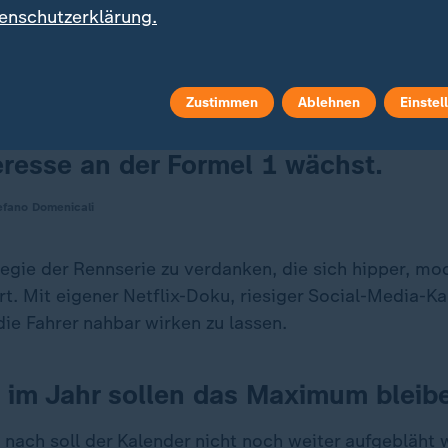
enschutzerklärung.
lsbald einem Stadtkurs in Madrid weichen, parallel r
kok/Thailand abzuhalten.
Zustimmen
Ablehnen
Einstel
eresse an der Formel 1 wächst.
efano Domenicali
tegie der Rennserie zu verdanken, die sich hipper, mo
ert. Mit eigener Netflix-Doku, riesiger Social-Media-
ie Fahrer nahbar wirken zu lassen.
 im Jahr sollen das Maximum bleib
ach soll der Kalender nicht noch weiter aufgebläht 