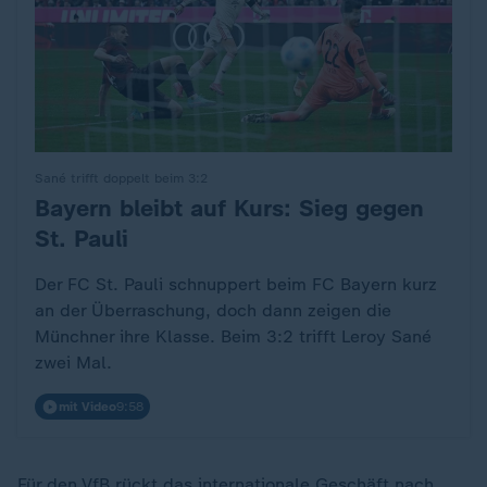
Sané trifft doppelt beim 3:2
Bayern bleibt auf Kurs: Sieg gegen
:
St. Pauli
Der FC St. Pauli schnuppert beim FC Bayern kurz
an der Überraschung, doch dann zeigen die
Münchner ihre Klasse. Beim 3:2 trifft Leroy Sané
zwei Mal.
mit Video
9:58
Für den VfB rückt das internationale Geschäft nach