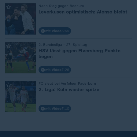
:
Nach Sieg gegen Bochum
Leverkusen optimistisch: Alonso bleibt
mit Video
5:59
:
2. Bundesliga - 27. Spieltag
HSV lässt gegen Elversberg Punkte
liegen
mit Video
7:26
:
FC siegt bei Verfolger Paderborn
2. Liga: Köln wieder spitze
mit Video
7:10