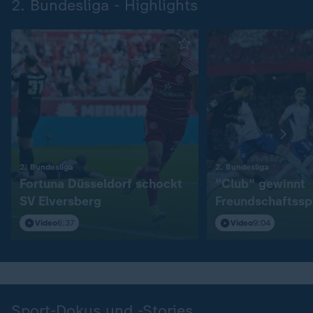
2. Bundesliga - Highlights
:
:
2. Bundesliga
2. Bundesliga
Fortuna Düsseldorf schockt
"Club" gewinnt
SV Elversberg
Freundschaftssp
S04
Video
6:37
Video
9:04
Sport-Dokus und -Stories