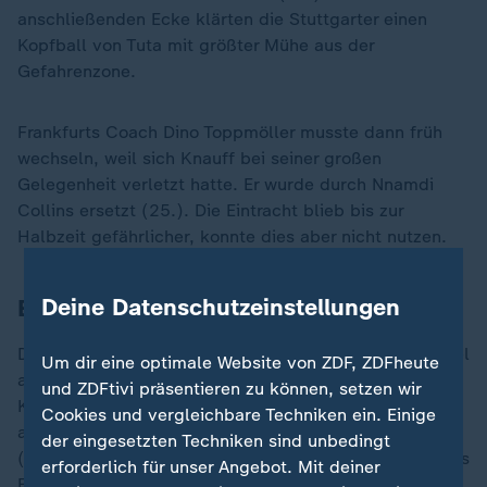
anschließenden Ecke klärten die Stuttgarter einen
Kopfball von Tuta mit größter Mühe aus der
Gefahrenzone.
Frankfurts Coach Dino Toppmöller musste dann früh
wechseln, weil sich Knauff bei seiner großen
Gelegenheit verletzt hatte. Er wurde durch Nnamdi
Collins ersetzt (25.). Die Eintracht blieb bis zur
Halbzeit gefährlicher, konnte dies aber nicht nutzen.
Deine Datenschutzeinstellungen
Eintracht nutzt Chancen nicht
Die Frankfurter drängten auch nach dem Seitenwechsel
Um dir eine optimale Website von ZDF, ZDFheute
auf die Führung. Nach einem misslungenen
und ZDFtivi präsentieren zu können, setzen wir
Klärungsversuch von Nübel schoss Collins den Ball
Cookies und vergleichbare Techniken ein. Einige
aus der Distanz über das vom Keeper verlassene Tor
der eingesetzten Techniken sind unbedingt
(50.). In der 56. Minute kam auch noch Pech hinzu, als
erforderlich für unser Angebot. Mit deiner
Ekitiké den Pfosten traf.