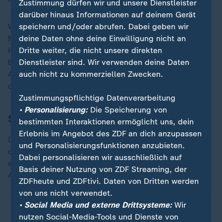
Zustimmung dürfen wir und unsere Dienstleister
darüber hinaus Informationen auf deinem Gerät
Wenige Augenblicke später sah Al-Dakhil nach einer
speichern und/oder abrufen. Dabei geben wir
Notbremse an Ekitiké Rot. Doch die Überzahl der
deine Daten ohne deine Einwilligung nicht an
Hessen machte sich auf dem Platz zunächst nicht
Dritte weiter, die nicht unsere direkten
bemerkbar. Etwas aus dem Nichts sorgte Götze per
Dienstleister sind. Wir verwenden deine Daten
Abstauber für die Führung. Zuvor hatte Hugo Larsson
auch nicht zu kommerziellen Zwecken.
den Pfosten getroffen.
Zustimmungspflichtige Datenverarbeitung
• Personalisierung:
Die Speicherung von
Stuttgart drängt auf 1:1
bestimmten Interaktionen ermöglicht uns, dein
Erlebnis im Angebot des ZDF an dich anzupassen
Der VfB hielt nach dem Rückstand in Unterzahl zwar
und Personalisierungsfunktionen anzubieten.
ordentlich dagegen und brachte die Frankfurter bei
Dabei personalisieren wir ausschließlich auf
einige verheißungsvollen Szene in Aufregung, der
Basis deiner Nutzung von ZDF Streaming, der
Ausgleich gelang den Schwaben aber nicht mehr.
ZDFheute und ZDFtivi. Daten von Dritten werden
von uns nicht verwendet.
• Social Media und externe Drittsysteme:
Wir
nutzen Social-Media-Tools und Dienste von