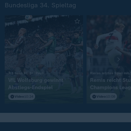
Bundesliga 34. Spieltag
:
3:1 beim FC St. Pauli
Rieras letztes Spiel mit
VfL Wolfsburg gewinnt
Remis reicht Stu
Abstiegs-Endspiel
Champions Leag
Video
10:24
Video
10:08