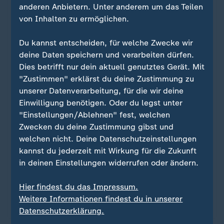
anderen Anbietern. Unter anderem um das Teilen
von Inhalten zu ermöglichen.
Du kannst entscheiden, für welche Zwecke wir
deine Daten speichern und verarbeiten dürfen.
Dies betrifft nur dein aktuell genutztes Gerät. Mit
"Zustimmen" erklärst du deine Zustimmung zu
unserer Datenverarbeitung, für die wir deine
Einwilligung benötigen. Oder du legst unter
Spektakuläre Treffer bei U21
Wie sich Woltemade in den
"Einstellungen/Ablehnen" fest, welchen
:
Zwecken du deine Zustimmung gibst und
Blickpunkt dribbelt
welchen nicht. Deine Datenschutzeinstellungen
kannst du jederzeit mit Wirkung für die Zukunft
Nick Woltemade ist der Mann der Stunde - beim
in deinen Einstellungen widerrufen oder ändern.
VfB Stuttgart und in der U-21-Nationalmannschaft.
Dabei hatte den "Zwei-Meter-Messi" noch im
Hier findest du das Impressum.
Sommer kaum einer auf dem Zettel.
Weitere Informationen findest du in unserer
von Christoph Ruf
Datenschutzerklärung.