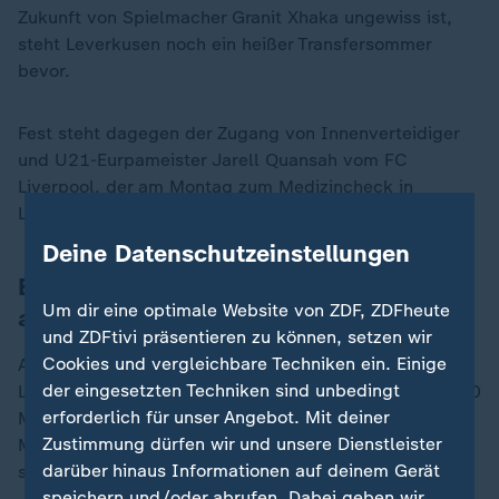
Zukunft von Spielmacher Granit Xhaka ungewiss ist,
steht Leverkusen noch ein heißer Transfersommer
bevor.
Fest steht dagegen der Zugang von Innenverteidiger
und U21-Eurpameister Jarell Quansah vom FC
Liverpool, der am Montag zum Medizincheck in
Leverkusen eintraf.
Deine Datenschutzeinstellungen
BVB und Leipzig wollen wieder
Um dir eine optimale Website von ZDF, ZDFheute
angreifen
und ZDFtivi präsentieren zu können, setzen wir
Cookies und vergleichbare Techniken ein. Einige
Am meisten haben bislang Borussia Dortmund und RB
der eingesetzten Techniken sind unbedingt
Leipzig in den neuen Kader investiert. Dortmund hat 30
erforderlich für unser Angebot. Mit deiner
Millionen für Jungstar Jobe Bellingham und 20
Zustimmung dürfen wir und unsere Dienstleister
Millionen für Abwehrspieler Yan Couto, für den nach
darüber hinaus Informationen auf deinem Gerät
seiner Leihe eine Kaufverpflichtung bestand, bezahlt.
speichern und/oder abrufen. Dabei geben wir