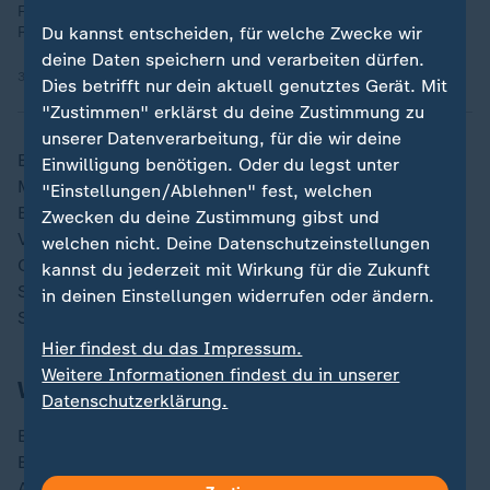
Fußball-Manager. Lili Engels analysiert im Bolzplatz, welche
Rolle Journalisten wie Fabrizio Romano dabei spielen.
Du kannst entscheiden, für welche Zwecke wir
deine Daten speichern und verarbeiten dürfen.
31.08.2023 | 14:20 min
Dies betrifft nur dein aktuell genutztes Gerät. Mit
"Zustimmen" erklärst du deine Zustimmung zu
unserer Datenverarbeitung, für die wir deine
Ein größerer Umbruch steht RB Leipzig bevor. Im
Einwilligung benötigen. Oder du legst unter
Mittelfeld hat sich der Klub mit Arthur Vermeeren und
"Einstellungen/Ablehnen" fest, welchen
Ezechiel Banzuzi bereits verstärkt. Um die
Zwecken du deine Zustimmung gibst und
Vorstellungen des neuen Coaches Ole Werner für die
welchen nicht. Deine Datenschutzeinstellungen
Offensive umzusetzen, muss aber zunächst das
kannst du jederzeit mit Wirkung für die Zukunft
Schicksal der angebliche Verkaufskandidaten Xavi
in deinen Einstellungen widerrufen oder ändern.
Simons, Benjamin Sesko und Lois Openda geklärt sei.
Hier findest du das Impressum.
Weitere Informationen findest du in unserer
Werder setzt auf Nachwuchs
Datenschutzerklärung.
Bei den bisherigen Transferaktivitäten sticht Werder
Bremen mit einer Doppelnull bei Einnahmen und
Ausgaben hervor. Um den von der Geschäftsführung