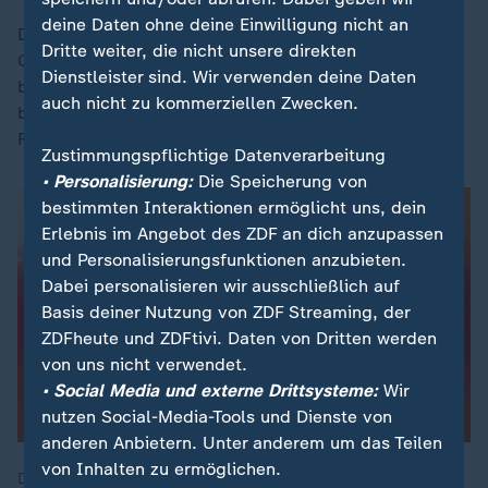
deine Daten ohne deine Einwilligung nicht an
Diese Summe wird über Verkauf von Jamie Gittens an
Dritte weiter, die nicht unsere direkten
Chelsea London, über den grundsätzliche Einigung
Dienstleister sind. Wir verwenden deine Daten
bestehen soll, zwar wieder hereinkommen - dafür
auch nicht zu kommerziellen Zwecken.
braucht der BVB auf jeden Fall noch einen neuen
Flügelspieler.
Zustimmungspflichtige Datenverarbeitung
• Personalisierung:
Die Speicherung von
bestimmten Interaktionen ermöglicht uns, dein
Erlebnis im Angebot des ZDF an dich anzupassen
und Personalisierungsfunktionen anzubieten.
Dabei personalisieren wir ausschließlich auf
Basis deiner Nutzung von ZDF Streaming, der
ZDFheute und ZDFtivi. Daten von Dritten werden
von uns nicht verwendet.
• Social Media und externe Drittsysteme:
Wir
nutzen Social-Media-Tools und Dienste von
anderen Anbietern. Unter anderem um das Teilen
von Inhalten zu ermöglichen.
Das Transferfenster schließt - eine stressige Zeit für alle