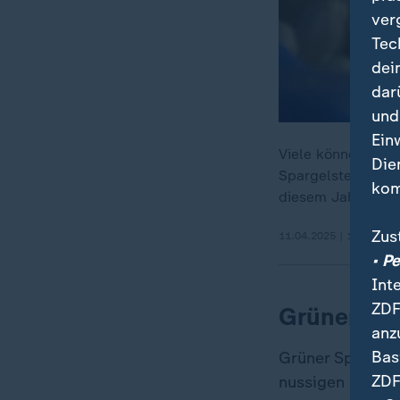
ver
Tec
dei
dar
und
Ein
Viele können es k
Die
Spargelstechen ab
kom
diesem Jahr um d
Zus
11.04.2025 | 1:50 min
• P
Int
ZDF
Grüner Sp
anz
Bas
Grüner Spargel 
ZDF
nussigen Geschm