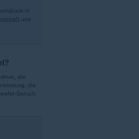
hochdruck in
rschaft
und
el?
idmet, die
erbindung, die
chwefel-Geruch