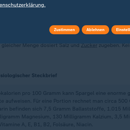
enschutzerklärung.
ge Zubereitung von Spargel
tangen in kaltes Wasser geben, aufkochen und bissfes
Zustimmen
Ablehnen
Einstel
l in wallendes, heißes Wasser geben. Dem Kochwasser
n gleicher Menge dosiert Salz und
Zucker
zugeben. Kei
siologischer Steckbrief
lokalorien pro 100 Gramm kann Spargel eine enorme 
te aufweisen. Für eine Portion rechnet man circa 50
arin befinden sich 7,5 Gramm Ballaststoffe, 1.015 Mi
lligramm Magnesium, 130 Milligramm Kalzium, 3,5 M
Vitamine A, E, B1, B2, Folsäure, Niacin.