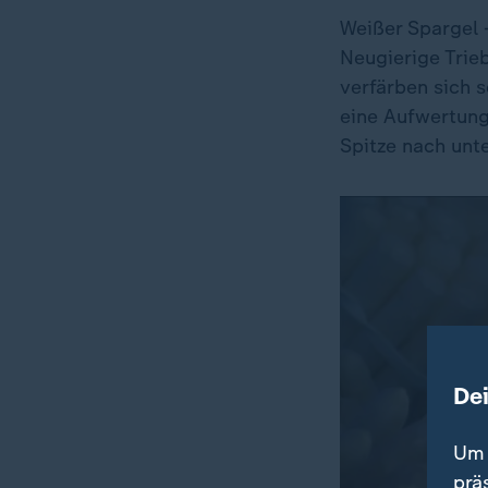
Weißer Spargel 
Neugierige Trie
verfärben sich 
eine Aufwertung
Spitze nach unt
De
Um 
prä