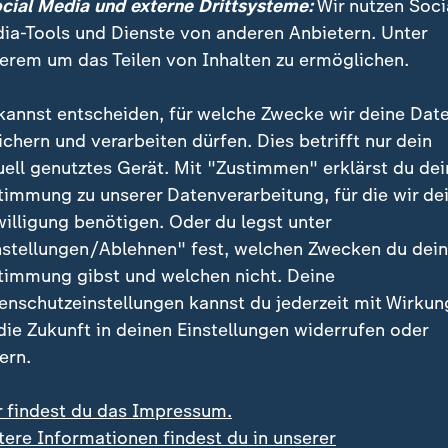
ocial Media und externe Drittsysteme:
Wir nutzen Soci
ztes Drittel der Stange ­ nach unten geschält und ist au
ia-Tools und Dienste von anderen Anbietern. Unter
.
erem um das Teilen von Inhalten zu ermöglichen.
el
kannst entscheiden, für welche Zwecke wir deine Dat
ichern und verarbeiten dürfen. Dies betrifft nur dein
l kommt aus Asien, vornehmlich Thailand, und wächst
uell genutztes Gerät. Mit "Zustimmen" erklärst du dei
chtriebe sind dünn, fein und zart. Der Thai-Spargel m
timmung zu unserer Datenverarbeitung, für die wir de
und ist für alle Zubereitungsarten geeignet.
willigung benötigen. Oder du legst unter
nstellungen/Ablehnen" fest, welchen Zwecken du dei
altbar machen
timmung gibst und welchen nicht. Deine
enschutzeinstellungen kannst du jederzeit mit Wirkun
lsaison verleitet dazu, den Spargel einzufrosten. Hier
 die Zukunft in deinen Einstellungen widerrufen oder
t, unten leicht abgeschnitten, auf ein mit Backpapier
ern.
einandergelegt und für circa zwei Stunden gefrostet
fort in einen Gefrierbeutel geben, gut verschließen u
r findest du das Impressum.
 bis zum Verzehr aufbewahren.
tere Informationen findest du in unserer