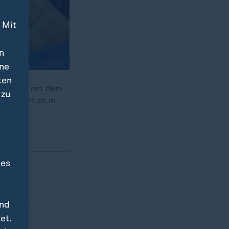
 Mit
n
ine
ten
 geht es mit dem
 zu
wie steht es in
des
und
 leicht
et.
 nur im