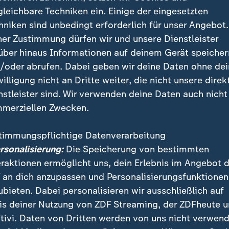
gleichbare Techniken ein. Einige der eingesetzten
hniken sind unbedingt erforderlich für unser Angebot.
ner Zustimmung dürfen wir und unsere Dienstleister
über hinaus Informationen auf deinem Gerät speicher
/oder abrufen. Dabei geben wir deine Daten ohne de
willigung nicht an Dritte weiter, die nicht unsere direk
aum erwarten: Bald gibt es den ersten Spargel. Traditionell
nstleister sind. Wir verwenden deine Daten auch nicht
 Mitte April los. Wie wird Spargel eigentlich angebaut und 
merziellen Zwecken.
ie Spargelpreise?
timmungspflichtige Datenverarbeitung
ersonalisierung:
Die Speicherung von bestimmten
eraktionen ermöglicht uns, dein Erlebnis im Angebot 
 an dich anzupassen und Personalisierungsfunktionen
argel
ubieten. Dabei personalisieren wir ausschließlich auf
is deiner Nutzung von ZDF Streaming, der ZDFheute 
wächst über der Erde, bekommt Sonnenlicht, hat einen
tivi. Daten von Dritten werden von uns nicht verwend
ack und etwas mehr Vitamin C als der weiße. Er wird