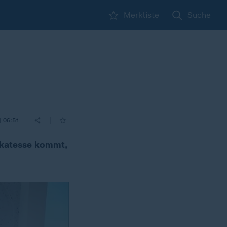
Merkliste
Suche
|
| 06:51
likatesse kommt,