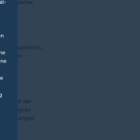
al-
ch für zartes
en
 in Strauchform.
ne
uss nicht
ine
ne
g
für wird der
 ausgelegtes
. Die Stangen
nd im