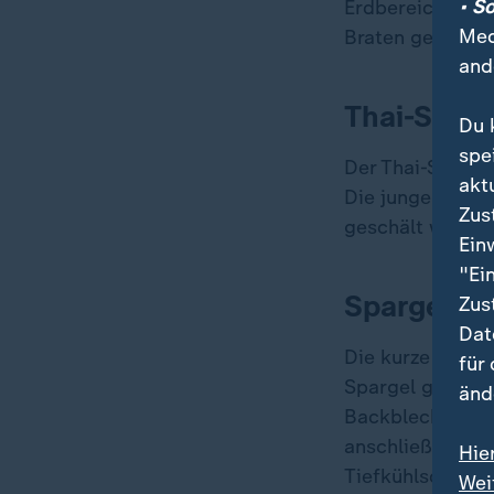
• S
Erdbereich - let
Med
Braten geeignet
and
Thai-Sparg
Du 
spe
Der Thai-Sparge
akt
Die jungen Strau
Zus
geschält werden 
Ein
"Ei
Spargel h
Zus
Dat
Die kurze Sparge
für
Spargel geschäl
änd
Backblech neben
anschließend so
Hie
Tiefkühlschrank
Wei