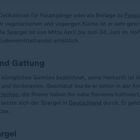
 Delikatesse für Hauptgänge oder als Beilage zu
Fleis
der vegetarischen und vegangen Küche ist er sehr gesc
ße Spargel ist von Mitte April bis zum 24. Juni im Hof
Lebensmittelhandel erhältlich.
und Gattung
s königliches Gemüse bezeichnet, seine Herkunft ist 
und Vorderasien. Geschätzt wurde er schon in der An
riechen
, die Römer haben ihn nahe Ravenna kultiviert,
setzte sich der Spargel in
Deutschland
durch. Er gehö
üse.
rgel