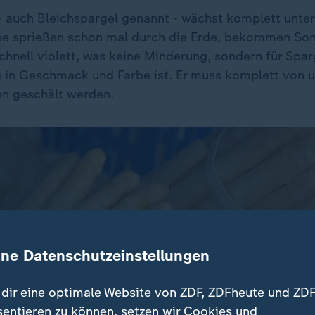
- auch Bleichspargel genannt - wächst komplett unter
be sprießen schon mal durch die Erde, bekommen Son
schnell violett, was keine Minderung, sondern für Sp
 in Geschmack und Farbe ist. Er muss komplett von u
en geschält werden.
ine Datenschutzeinstellungen
dir eine optimale Website von ZDF, ZDFheute und ZDF
sentieren zu können, setzen wir Cookies und