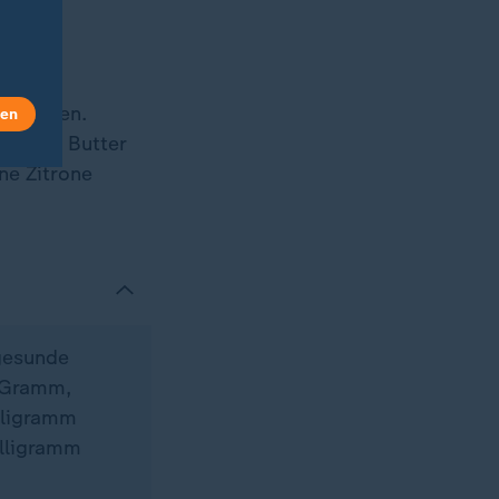
t kochen.
len
 etwas Butter
ne Zitrone
gesunde
0 Gramm,
lligramm
illigramm