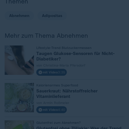
Themen
Abnehmen
Adipositas
Mehr zum Thema Abnehmen
Lifestyle-Trend Blutzuckermessen
:
Taugen Glukose-Sensoren für Nicht-
Diabetiker?
von Christina-Maria Pfersdorf
mit Video
3:35
Kalorienarmes Superfood
:
Sauerkraut: Nährstoffreicher
Vitaminlieferant
von Armin Roßmeier
mit Video
4:40
Glutenfrei zum Abnehmen?
:
Glutenfrei ohne Zöliakie: Was der Trend