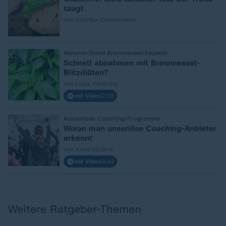
taugt
von Sabrina Zimmermann
Abnehm-Trend Brennnessel-Kapseln
:
Schnell abnehmen mit Brennnessel-
Blitzdiäten?
von Luisa Herbring
mit Video
2:08
Kostenfalle Coaching-Programme
:
Woran man unseriöse Coaching-Anbieter
erkennt
von Anna Möllers
mit Video
3:44
Weitere Ratgeber-Themen