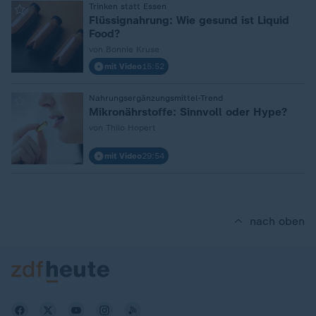
:
Trinken statt Essen
Flüssignahrung: Wie gesund ist Liquid
Food?
von Bonnie Kruse
mit Video
15:52
:
Nahrungsergänzungsmittel-Trend
Mikronährstoffe: Sinnvoll oder Hype?
von Thilo Hopert
mit Video
29:54
nach oben