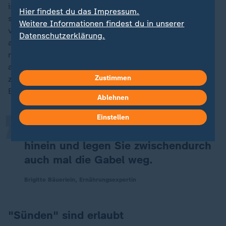
ist eine konfuzianische Lehre, nach der man immer nur
Hier findest du das Impressum.
so viel essen sollte, bis man keinen Hunger mehr
Weitere Informationen findest du in unserer
verspürt und nicht, bis man satt ist. Diese Methode ist
Datenschutzerklärung.
auch als 80-Prozent-Regel bekannt und besagt, dass
man, sobald der Magen zu 80 Prozent gefüllt ist,
„
aufhören sollte zu essen. Das zu erspüren, erfordert
Zustimmen
zunächst sehr viel Übung und Achtsamkeit. Brigitte
Bäuerlein empfiehlt:
Ablehnen
Einstellen
Hören Sie nach jedem Bissen in sich
hinein und legen Sie zwischendurch
auch mal die Gabel weg.
Brigitte Bäuerlein, Ernährungsexpertin
"Sünden" sind erlaubt