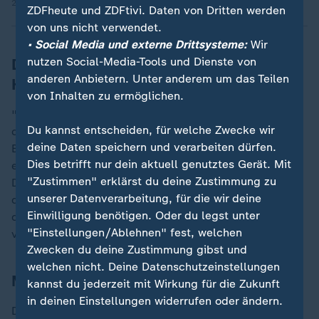
22.11.2024 | 6:38 min
ZDFheute und ZDFtivi. Daten von Dritten werden
von uns nicht verwendet.
• Social Media und externe Drittsysteme:
Wir
nutzen Social-Media-Tools und Dienste von
Durst oder Frust: Was steckt hinter dem
anderen Anbietern. Unter anderem um das Teilen
Hungergefühl?
von Inhalten zu ermöglichen.
"Wenn Hunger nicht das Problem ist, ist essen nicht
Du kannst entscheiden, für welche Zwecke wir
die Lösung", weiß Ernährungsberaterin Brigitte
deine Daten speichern und verarbeiten dürfen.
Bäuerlein. Sie rät, vor dem Gang zum Kühlschrank
Dies betrifft nur dein aktuell genutztes Gerät. Mit
erstmal ein Glas Wasser zu trinken, denn oft sei es der
"Zustimmen" erklärst du deine Zustimmung zu
Durst, der mit dem Hunger verwechselt werde. Und
unserer Datenverarbeitung, für die wir deine
dann sollte man sich die Frage stellen, ob es nicht
Einwilligung benötigen. Oder du legst unter
doch eher Frust oder Langeweile sind, die hinter dem
"Einstellungen/Ablehnen" fest, welchen
vermeintlichen Hungergefühl stecken.
Zwecken du deine Zustimmung gibst und
welchen nicht. Deine Datenschutzeinstellungen
Mit "Hara Hachi Bu" zum Erfolg
kannst du jederzeit mit Wirkung für die Zukunft
in deinen Einstellungen widerrufen oder ändern.
Die Ernährungsexpertin setzt auf "Hara Hachi Bu". Das