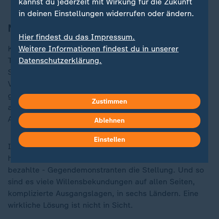
kannst du jederzeit mit Wirkung für die Zukunft
in deinen Einstellungen widerrufen oder ändern.
Noch keine Lösung in Sicht
Hier findest du das Impressum.
Weitere Informationen findest du in unserer
Korruption ist in Serbien immer noch an der
Datenschutzerklärung.
Tagesordnung, auch im Alltag, wenn es um einen
Schulplatz für die Kinder oder einen Arzttermin geht.
Vor dem Parlament gibt es immer wieder Proteste
gegen die Regierung, vor allem Studenten gehen hier
Zustimmen
auf die Straße, doch sie müssen hinter den
Absperrgittern bleiben.
Ablehnen
Einstellen
Innen drin, direkt vor dem Gebäude, viele Zelte: Hier
halten regierungstreue - angeblich von der Regierung
bezahlte - Gegendemonstranten die Stellung. Und so
sind es viele Willensbekundungen auf allen Seiten,
komplizierte Ausgangslagen, in sechs Ländern. Eine
wirkliche Lösung ist nicht in Sicht.