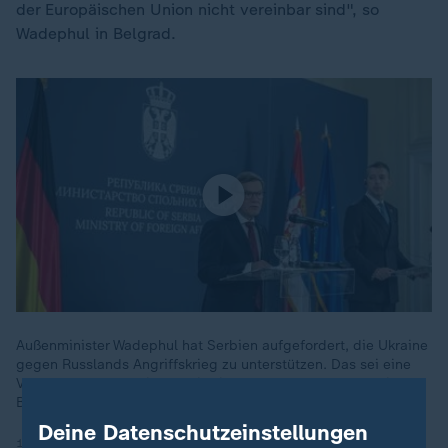
der Europäischen Union nicht vereinbar sind", so
Wadephul in Belgrad.
Außenminister Wadephul hat Serbien aufgefordert, die Ukraine
gegen Russlands Angriffskrieg zu unterstützen. Das sei eine
Voraussetzung für die EU-Mitgliedschaft, sagte er auf seiner
Balkan-Reise.
Deine Datenschutzeinstellungen
18.11.2025 | 0:22 min