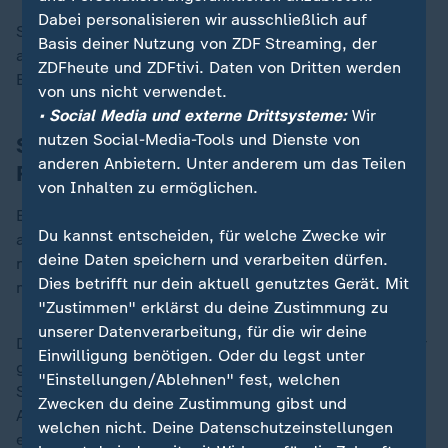
Dabei personalisieren wir ausschließlich auf
Schöne Idee, doch halbe Sachen, das wollen sie hier
Basis deiner Nutzung von ZDF Streaming, der
auf dem Balkan nicht, wenn dann nur eine vollwertige
ZDFheute und ZDFtivi. Daten von Dritten werden
EU-Mitgliedschaft, heißt es prompt aus Montenegro.
von uns nicht verwendet.
• Social Media und externe Drittsysteme:
Wir
nutzen Social-Media-Tools und Dienste von
Serbien: Keine klare Abgrenzung zu
anderen Anbietern. Unter anderem um das Teilen
Russland
von Inhalten zu ermöglichen.
Ein weiteres Problem: Kann die EU nur zwei Staaten
Du kannst entscheiden, für welche Zwecke wir
aufnehmen, das größte in der Region, Serbien, aber
deine Daten speichern und verarbeiten dürfen.
nicht? Auch das könnte wieder für Unruhe in der
Dies betrifft nur dein aktuell genutztes Gerät. Mit
mühsam befriedeten Balkanregion sorgen.
"Zustimmen" erklärst du deine Zustimmung zu
unserer Datenverarbeitung, für die wir deine
Der serbische Außenminister Marko Duric betont in der
Einwilligung benötigen. Oder du legst unter
gemeinsamen Pressekonferenz immer wieder, das Ziel
"Einstellungen/Ablehnen" fest, welchen
Serbiens sei die Aufnahme in die EU. Doch eine klare
Zwecken du deine Zustimmung gibst und
Abgrenzung zu Russland oder Distanzierung, die
welchen nicht. Deine Datenschutzeinstellungen
erfolgt nicht.