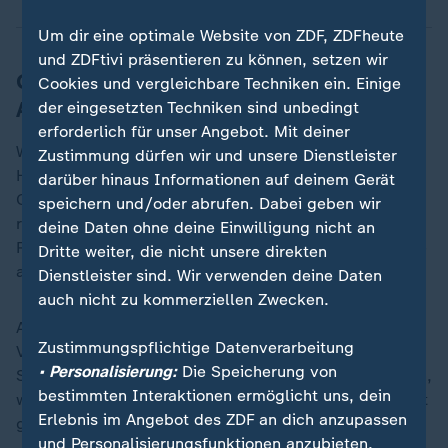
Um dir eine optimale Website von ZDF, ZDFheute
und ZDFtivi präsentieren zu können, setzen wir
Gute Chancen für Montenegro und
Cookies und vergleichbare Techniken ein. Einige
Albanien
der eingesetzten Techniken sind unbedingt
erforderlich für unser Angebot. Mit deiner
Wirkliche Reformen sind vielerorts Fehlanzeige.
Zustimmung dürfen wir und unsere Dienstleister
Höchstens Montenegro und Albanien haben eine
darüber hinaus Informationen auf deinem Gerät
Chance, 2028 aufgenommen zu werden. Albanien ist
speichern und/oder abrufen. Dabei geben wir
recht weit mit den Verhandlungen und mit seinen
deine Daten ohne deine Einwilligung nicht an
Reformbemühungen und geht fest von einer Aufnahme
Dritte weiter, die nicht unsere direkten
aus.
Dienstleister sind. Wir verwenden deine Daten
auch nicht zu kommerziellen Zwecken.
Aber vielleicht nur als EU-Mitglied light, ohne
Zustimmungspflichtige Datenverarbeitung
Vetorecht und ohne Anspruch auf einen Kommissar.
• Personalisierung:
Die Speicherung von
Schließlich soll die EU ja noch handlungsfähig bleiben,
bestimmten Interaktionen ermöglicht uns, dein
weitere Quertreiber wie
Ungarn
kann man derzeit nicht
Erlebnis im Angebot des ZDF an dich anzupassen
gebrauchen, so die Überlegungen in Brüssel.
und Personalisierungsfunktionen anzubieten.