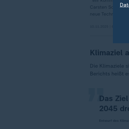
"Wir kommen nich
Dat
Carsten Schneider
neue Technologien
10.11.2025 | 6:04 min
Klimaziel 
„
Die Klimaziele 
Berichts heißt e
Das Ziel
2045 dro
Entwurf des Klim