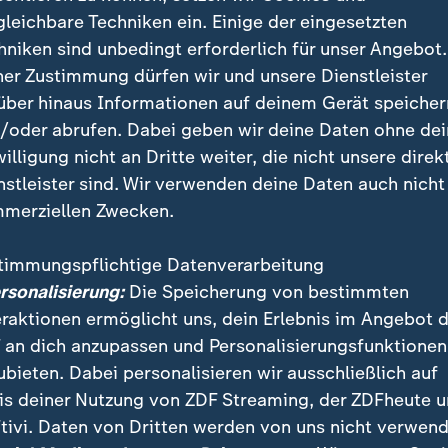
gleichbare Techniken ein. Einige der eingesetzten
hniken sind unbedingt erforderlich für unser Angebot.
ner Zustimmung dürfen wir und unsere Dienstleister
rfehlt Klimaziele deutlich
über hinaus Informationen auf deinem Gerät speicher
/oder abrufen. Dabei geben wir deine Daten ohne de
hlt insbesondere der Verkehrssektor die Klimaziele bi
willigung nicht an Dritte weiter, die nicht unsere direk
rägt die Überschreitung 169 Millionen Tonnen CO2-Äq
nstleister sind. Wir verwenden deine Daten auch nicht
er Sektor Gebäude erreicht die Ziele nicht. Hier beläuf
merziellen Zwecken.
auf rund 110 Millionen Tonnen CO2-Äquivalente.
timmungspflichtige Datenverarbeitung
s Klimaziel insgesamt gefährdet sein.
ersonalisierung:
Die Speicherung von bestimmten
eraktionen ermöglicht uns, dein Erlebnis im Angebot 
 erreichen dagegen die vorgegebenen Ziele. Die Ener
 an dich anzupassen und Personalisierungsfunktionen
ererfüllung von über 250 Millionen Tonnen CO2-Äquiva
ubieten. Dabei personalisieren wir ausschließlich auf
is 2030. Auch die Sektoren Industrie, Landwirtschaft
is deiner Nutzung von ZDF Streaming, der ZDFheute 
 erreichen eine sogenannte Zielübererfüllung.
tivi. Daten von Dritten werden von uns nicht verwend