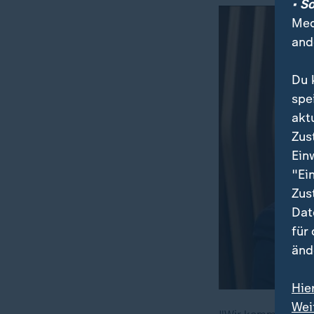
• S
Med
and
Du 
spe
akt
Zus
Ein
"Ei
Zus
Dat
für
änd
Hie
Wei