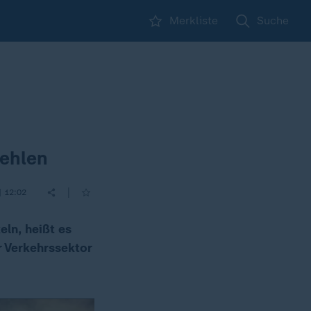
Merkliste
Suche
fehlen
|
| 12:02
ln, heißt es
 Verkehrssektor