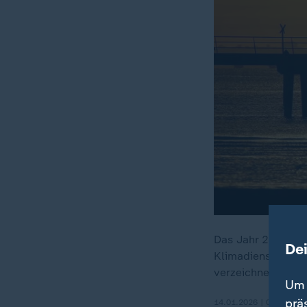
Das Jahr 2025 war
De
Klimadienst Coper
verzeichnet.
Um 
prä
14.01.2026 | 0:27 min