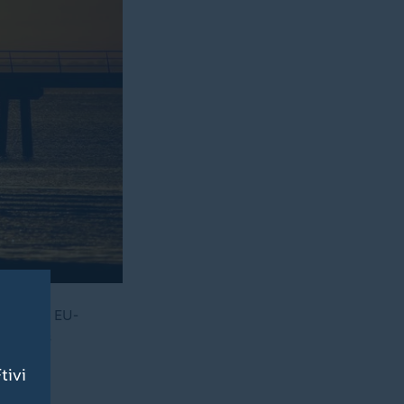
, so der EU-
r jemals
tivi