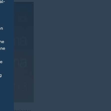
al-
en
ne
ine
ne
g