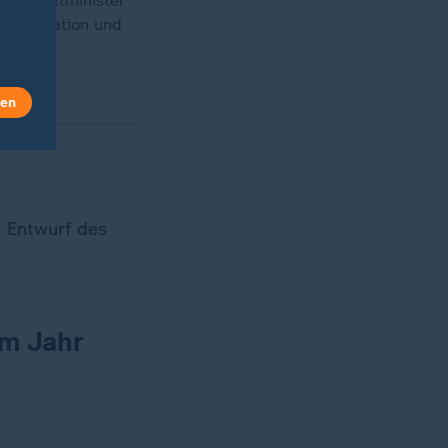
esumweltminister
h Innovation und
len
m Entwurf des
im Jahr