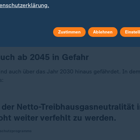
t darum herum, uns dem Klimawandel zu stellen", so Bund
enschutzerklärung.
 (SPD). Doch die Regierung wolle einen "Klimaschutz durc
".
Zustimmen
Ablehnen
Einstel
auch ab 2045 in Gefahr
sind auch über das Jahr 2030 hinaus gefährdet. In de
s:
 der Netto-Treibhausgasneutralität 
ht weiter verfehlt zu werden.
aschutzprogramms