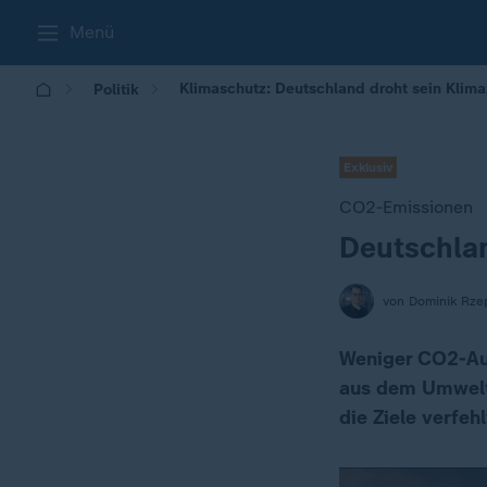
Menü
Klimaschutz: Deutschland droht sein Klima
Politik
Exklusiv
CO2-Emissionen
Deutschlan
:
von Dominik Rze
Weniger CO2-Aus
aus dem Umweltm
die Ziele verfehl