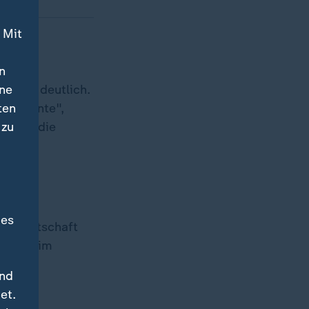
 Mit
n
ine
s 2030 deutlich.
ten
uivalente",
 zu
t sich die
des
giewirtschaft
lenten im
 und
und
et.