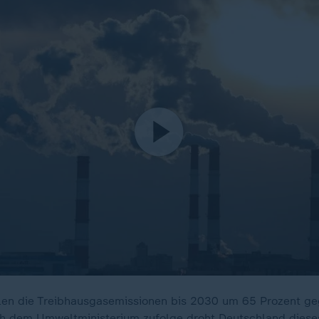
llen die Treibhausgasemissionen bis 2030 um 65 Prozent g
h dem Umweltministerium zufolge droht Deutschland dieses