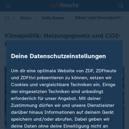
Klima- und Umweltpolitik: Z
Video
Volle Kanne
Klimapolitik: Heizungsgesetz und CO2-
Preis
Deine Datenschutzeinstellungen
|
08.01.2026 | 09:05
Um dir eine optimale Website von ZDF, ZDFheute
und ZDFtivi präsentieren zu können, setzen wir
Cookies und vergleichbare Techniken ein. Einige
der eingesetzten Techniken sind unbedingt
erforderlich für unser Angebot. Mit deiner
Zustimmung dürfen wir und unsere Dienstleister
darüber hinaus Informationen auf deinem Gerät
speichern und/oder abrufen. Dabei geben wir
deine Daten ohne deine Einwilligung nicht an