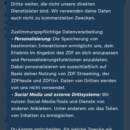
Dritte weiter, die nicht unsere direkten
Dienstleister sind. Wir verwenden deine Daten
Beim Klimaschutz kommt Deutschland nur schleppend
auch nicht zu kommerziellen Zwecken.
voran. Die Regierung hat große Ziele, doch viele
00:16
Fragen bleiben offen. Warum zentrale Reformen
Zustimmungspflichtige Datenverarbeitung
stocken und steigende CO2-Preise verunsichern.
• Personalisierung:
Die Speicherung von
bestimmten Interaktionen ermöglicht uns, dein
Erlebnis im Angebot des ZDF an dich anzupassen
und Personalisierungsfunktionen anzubieten.
nach oben
Dabei personalisieren wir ausschließlich auf
Basis deiner Nutzung von ZDF Streaming, der
ZDFheute und ZDFtivi. Daten von Dritten werden
von uns nicht verwendet.
• Social Media und externe Drittsysteme:
Wir
nutzen Social-Media-Tools und Dienste von
anderen Anbietern. Unter anderem um das Teilen
von Inhalten zu ermöglichen.
Aktuell bei ZDFheute
Du kannst entscheiden, für welche Zwecke wir