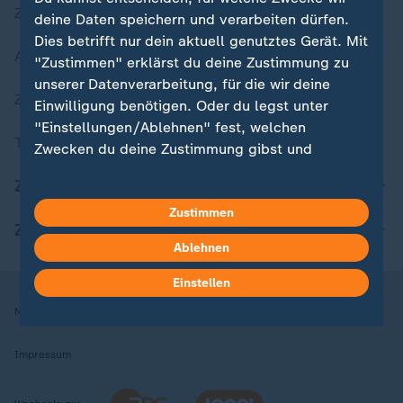
Zuletzt veröffentlicht
deine Daten speichern und verarbeiten dürfen.
Dies betrifft nur dein aktuell genutztes Gerät. Mit
Aktuelle Sendungs-Videos
"Zustimmen" erklärst du deine Zustimmung zu
unserer Datenverarbeitung, für die wir deine
ZDFheute Stories
Einwilligung benötigen. Oder du legst unter
"Einstellungen/Ablehnen" fest, welchen
Themen im Überblick
Zwecken du deine Zustimmung gibst und
welchen nicht. Deine Datenschutzeinstellungen
ZDFheute Update
kannst du jederzeit mit Wirkung für die Zukunft
in deinen Einstellungen widerrufen oder ändern.
Zustimmen
ZDFheute Apps
Ablehnen
Hier findest du das Impressum.
Weitere Informationen findest du in unserer
Einstellen
Datenschutzerklärung.
Nutzungsbedingungen
Datenschutz
Datenschutzeinstellungen
Impressum