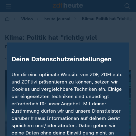
Klima: Politik hat "richtig
Video
heute journal
Klima: Politik hat "richtig viel
nachzuholen"
Deine Datenschutzeinstellungen
|
12.11.2025 | 21:45
Um dir eine optimale Website von ZDF, ZDFheute
und ZDFtivi präsentieren zu können, setzen wir
Cookies und vergleichbare Techniken ein. Einige
der eingesetzten Techniken sind unbedingt
erforderlich für unser Angebot. Mit deiner
Zustimmung dürfen wir und unsere Dienstleister
darüber hinaus Informationen auf deinem Gerät
speichern und/oder abrufen. Dabei geben wir
deine Daten ohne deine Einwilligung nicht an