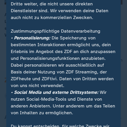
Dritte weiter, die nicht unsere direkten
Dienstleister sind. Wir verwenden deine Daten
Anlässlich der COP30 fordert Astrophysiker Harald
auch nicht zu kommerziellen Zwecken.
Lesch eine entschiedenere Klimapolitik. Es werde oft
00:16
so getan, als ob Ökonomie und Ökologie im
Zustimmungspflichtige Datenverarbeitung
Widerspruch zueinander stünden.
• Personalisierung:
Die Speicherung von
bestimmten Interaktionen ermöglicht uns, dein
Erlebnis im Angebot des ZDF an dich anzupassen
und Personalisierungsfunktionen anzubieten.
nach oben
Dabei personalisieren wir ausschließlich auf
Basis deiner Nutzung von ZDF Streaming, der
ZDFheute und ZDFtivi. Daten von Dritten werden
von uns nicht verwendet.
• Social Media und externe Drittsysteme:
Wir
nutzen Social-Media-Tools und Dienste von
anderen Anbietern. Unter anderem um das Teilen
von Inhalten zu ermöglichen.
Aktuell bei ZDFheute
Du kannst entscheiden, für welche Zwecke wir