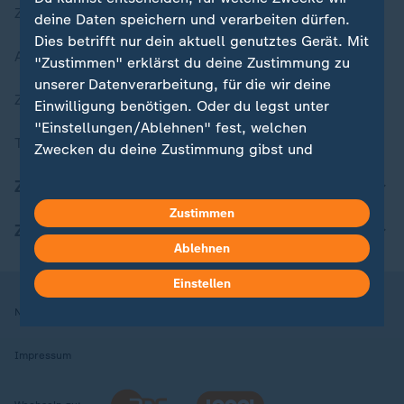
Zuletzt veröffentlicht
deine Daten speichern und verarbeiten dürfen.
Dies betrifft nur dein aktuell genutztes Gerät. Mit
Aktuelle Sendungs-Videos
"Zustimmen" erklärst du deine Zustimmung zu
unserer Datenverarbeitung, für die wir deine
ZDFheute Stories
Einwilligung benötigen. Oder du legst unter
"Einstellungen/Ablehnen" fest, welchen
Themen im Überblick
Zwecken du deine Zustimmung gibst und
welchen nicht. Deine Datenschutzeinstellungen
ZDFheute Update
kannst du jederzeit mit Wirkung für die Zukunft
in deinen Einstellungen widerrufen oder ändern.
Zustimmen
ZDFheute Apps
Ablehnen
Hier findest du das Impressum.
Weitere Informationen findest du in unserer
Einstellen
Datenschutzerklärung.
Nutzungsbedingungen
Datenschutz
Datenschutzeinstellungen
Impressum