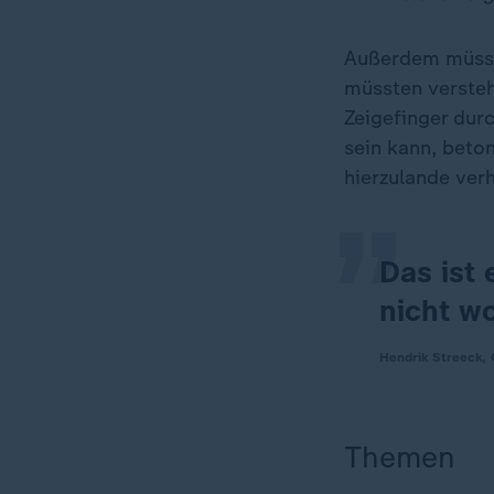
Außerdem müsse 
müssten versteh
„
Zeigefinger durc
sein kann, beto
hierzulande ver
Das ist 
nicht wo
Hendrik Streeck,
Themen