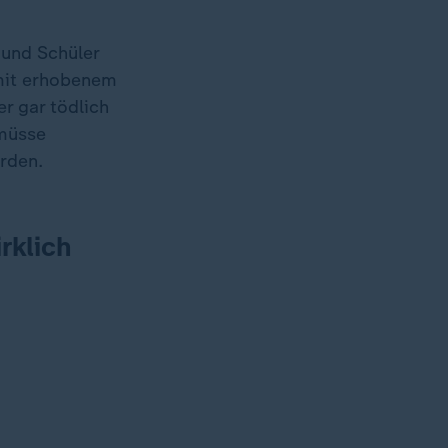
 und Schüler
 mit erhobenem
r gar tödlich
 müsse
rden.
rklich