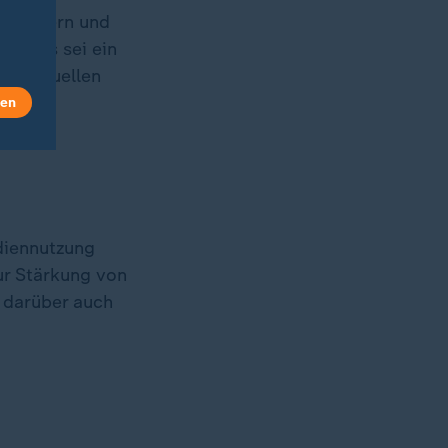
n Kindern und
. Dies sei ein
aut aktuellen
ntes
len
ediennutzung
r Stärkung von
 darüber auch