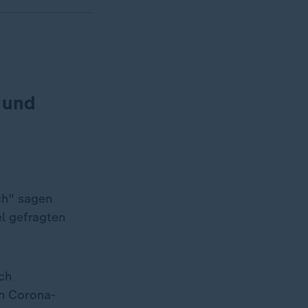
 und
ch" sagen
l gefragten
ch
en Corona-