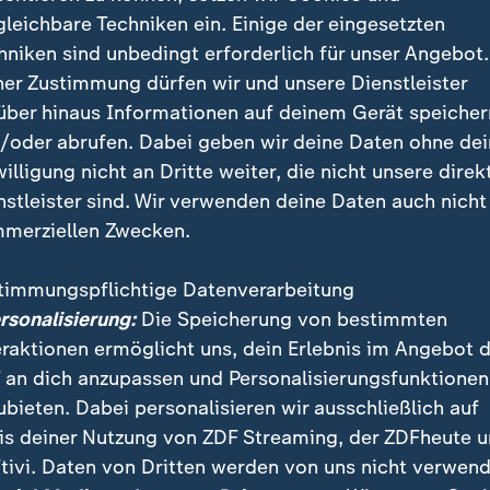
itisch, sondern medizinisch. Nicht i
gleichbare Techniken ein. Einige der eingesetzten
hniken sind unbedingt erforderlich für unser Angebot.
 vor allem auch wissenschaftlich.
ner Zustimmung dürfen wir und unsere Dienstleister
 Drogenbeauftragter
über hinaus Informationen auf deinem Gerät speicher
/oder abrufen. Dabei geben wir deine Daten ohne de
willigung nicht an Dritte weiter, die nicht unsere direk
Millionen Suchtkranke
nstleister sind. Wir verwenden deine Daten auch nicht
merziellen Zwecken.
et von seinem ersten Kontakt mit
Suchterkrankten
als
 Da habe er allzu oft mitbekommen, dass die Mensch
timmungspflichtige Datenverarbeitung
umiert haben, sondern die Drogen die Menschen. Su
ersonalisierung:
Die Speicherung von bestimmten
phänomen der Gesellschaft, betont Streeck nun, sond
eraktionen ermöglicht uns, dein Erlebnis im Angebot 
hes Querschnittsthema.
 an dich anzupassen und Personalisierungsfunktionen
ubieten. Dabei personalisieren wir ausschließlich auf
onen Menschen in Deutschland litten an einer Suchterk
is deiner Nutzung von ZDF Streaming, der ZDFheute 
ren Angehörige. Der neue Drogenbeauftragte will ei
tivi. Daten von Dritten werden von uns nicht verwend
n Politikansatz: "Also mehr Wissenschaftlichkeit in d