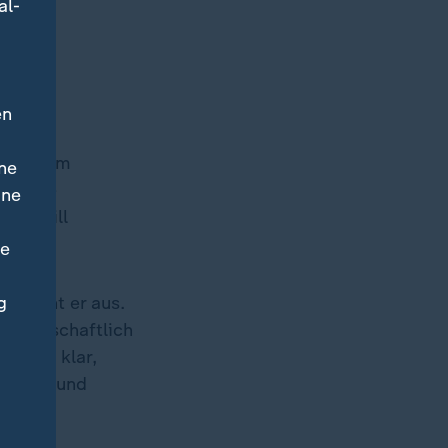
al-
"
en
hatte im
ne
leitete
ine
egie will
ne
g
 weicht er aus.
wissenschaftlich
 schon klar,
Polizei und