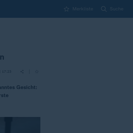
Merkliste
Suche
en
|
| 17:23
anntes Gesicht:
rste