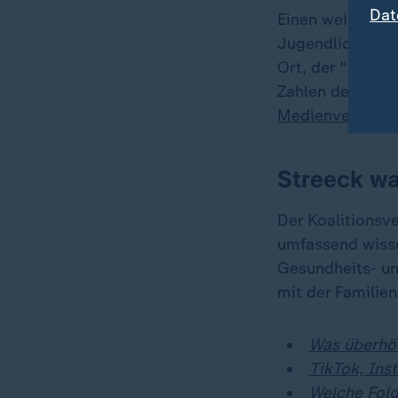
Dat
Einen weiteren 
Jugendlichen. Da
Ort, der "sträfl
Zahlen der DAK 
Medienverhalte
Streeck wa
Der Koalitionsv
umfassend wiss
Gesundheits- un
mit der Familie
Was überhö
TikTok, Inst
Welche Folg