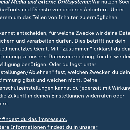
ocial Media und externe Drittsysteme:
Wir nutzen Soci
lleicht auch die Emotionalität ein bisschen reduzieren.
ia-Tools und Dienste von anderen Anbietern. Unter
erem um das Teilen von Inhalten zu ermöglichen.
bis wieder verboten?
kannst entscheiden, für welche Zwecke wir deine Dat
k wohl auch müssen, denn auf der To-do-Liste des
ichern und verarbeiten dürfen. Dies betrifft nur dein
gten steht das Thema
Cannabis
ganz oben. Die Union 
uell genutztes Gerät. Mit "Zustimmen" erklärst du dei
ündigt, die von der Ampel-Regierung in die Wege ge
timmung zu unserer Datenverarbeitung, für die wir de
ckgängig zu machen. Details zu seiner Cannabis-Strat
willigung benötigen. Oder du legst unter
 nicht nennen.
nstellungen/Ablehnen" fest, welchen Zwecken du dei
timmung gibst und welchen nicht. Deine
enschutzeinstellungen kannst du jederzeit mit Wirkun
u komplex, um mit einer einfachen Antwort zu kommen,
 die Zukunft in deinen Einstellungen widerrufen oder
 im Herbst vorliegenden Evaluierungsstudie könnten "
ern.
eidungen" getroffen werden. Streeck macht aber jetzt
als in der Vergangenheit auf die Bedenken von Eltern, 
r findest du das Impressum.
ehen will.
tere Informationen findest du in unserer