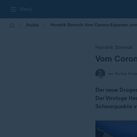
Menü
Hendrik Streeck: Vom Corona-Experten zu
Politik
Hendrik Streeck
Vom Coron
:
von Dorthe Ferb
Der neue Drogen
Der Virologe Hen
Schwerpunkte v