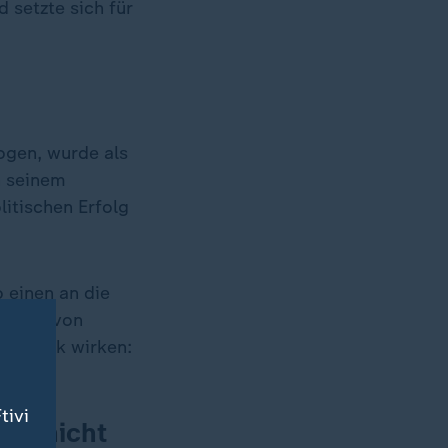
 setzte sich für
ogen, wurde als
n seinem
itischen Erfolg
 einen an die
et der von
 Politik wirken:
tivi
Amt nicht