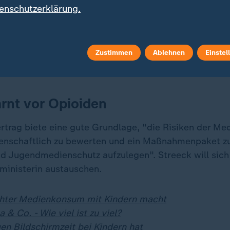
enschutzerklärung.
Schwerpunkt seiner Arbeit sieht Streeck im Schutz vo
bei zielt er auch auf Suchtgefahren im digitalen Raum
ich vernachlässigt worden ist in den letzten Jahren". L
haben 1,3 Millionen Kinder und
Jugendliche ein riska
Zustimmen
Ablehnen
Einstel
n
.
rnt vor Opioiden
ertrag biete eine gute Grundlage, "die Risiken der M
enschaftlich zu bewerten und ein Maßnahmenpaket zu
d Jugendmedienschutz aufzulegen". Streeck will sich
nministerin austauschen.
hter Medienkonsum mit Kindern macht
a & Co. - Wie viel ist zu viel?
en Bildschirmzeit bei Kindern hat