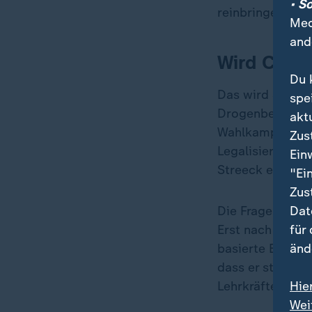
• S
reinbringen, vie
Med
and
Wird Canna
Du 
Das wird Streec
spe
Drogenbeauftra
akt
Wahlkampf angek
Zus
Legalisierung rü
Ein
Streeck erstmal
"Ei
Zus
Dat
Die Frage sei z
für
Erst nach einer
änd
basierte Entsch
dass er stärker 
Hie
Lehrkräften eing
Wei